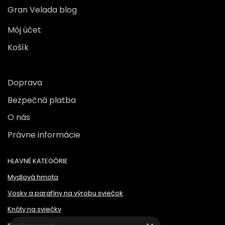
Gran Velada blog
Môj účet
Košík
Doprava
Bezpečná platba
O nás
Právne informácie
HLAVNÉ KATEGÓRIE
Mydlová hmota
Vosky a parafíny na výrobu sviečok
Knôty na sviečky