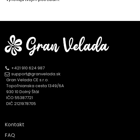
+421 910 624 987
support@granvelada.sk
Gran Velada CE s.r.o.
Topoľnianska cesta 1349/6A
930 10 Dolný Štál
IČO 55387721
DIČ 2121978705
Kontakt
FAQ