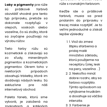
rúže s rovnakým farbivom.
Laky a pigmenty
pre rúže
sú práškové farbivá
Keďže ide o práškové
obzvlášť vhodné pre tento
farbivá, musia sa pred
typ prípravku, pretože sa
pridaním do prípravku v
dokonale rozptyľujú v
trecej miske rozptýliť. Je to
olejoch, voskoch alebo
veľmi jednoduché a získaš
vazelíne, čo sú zložky, ktoré
lepšie výsledky:
sa zvyčajne používajú na
výrobu rúžov.
1. Vlož do zmesi
štipku sfarbenia a
Tieto farby rúžu sú
pridaj malé
kozmetické a získavajú sa
množstvo základu,
zo sľudy, minerálnych
ktorú použijeme na
pigmentov a kozmetických
receptúru (olej, lesk
pigmentov. Okrem toho v
na pery, vazelína ...)
niektorých prípadoch
2. Niekoľko minút
obsahujú trblietky, ktoré im
dobre rozdrv, aby sa
dodávajú nádych lesku. Sú
farbivo rozptýlilo.
exkluzívne pre náš
Týmto spôsobom sa
internetový obchod.
vyhýbame hrudkám
a dosahuje sa väčšia
Paleta farieb, ktorú sme
intenzita.
vytvorili, je založená na
3. Farbenie je
znalostiach a kritériách