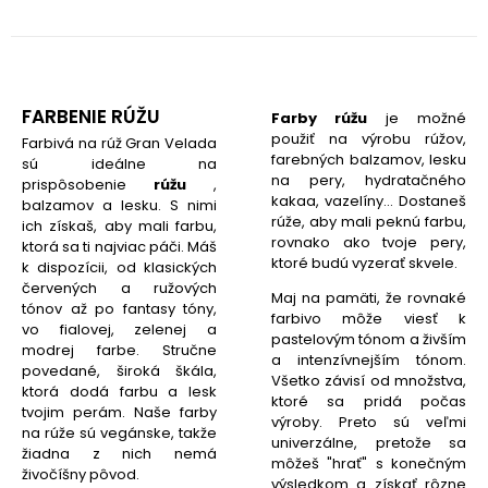
FARBENIE RÚŽU
Farby rúžu
je možné
použiť na výrobu rúžov,
Farbivá na rúž Gran Velada
farebných balzamov, lesku
sú ideálne na
na pery, hydratačného
prispôsobenie
rúžu
,
kakaa, vazelíny... Dostaneš
balzamov a lesku. S nimi
rúže, aby mali peknú farbu,
ich získaš, aby mali farbu,
rovnako ako tvoje pery,
ktorá sa ti najviac páči. Máš
ktoré budú vyzerať skvele.
k dispozícii, od klasických
červených a ružových
Maj na pamäti, že rovnaké
tónov až po fantasy tóny,
farbivo môže viesť k
vo fialovej, zelenej a
pastelovým tónom a živším
modrej farbe. Stručne
a intenzívnejším tónom.
povedané, široká škála,
Všetko závisí od množstva,
ktorá dodá farbu a lesk
ktoré sa pridá počas
tvojim perám. Naše farby
výroby. Preto sú veľmi
na rúže sú vegánske, takže
univerzálne, pretože sa
žiadna z nich nemá
môžeš "hrať" s konečným
živočíšny pôvod.
výsledkom a získať rôzne