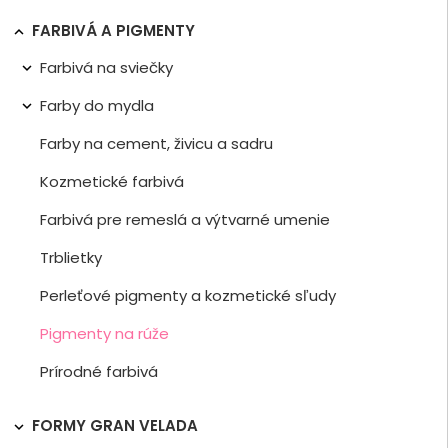
FARBIVÁ A PIGMENTY

Farbivá na sviečky

Farby do mydla

Farby na cement, živicu a sadru
Kozmetické farbivá
Farbivá pre remeslá a výtvarné umenie
Trblietky
Perleťové pigmenty a kozmetické sľudy
Pigmenty na rúže
Prírodné farbivá
FORMY GRAN VELADA
