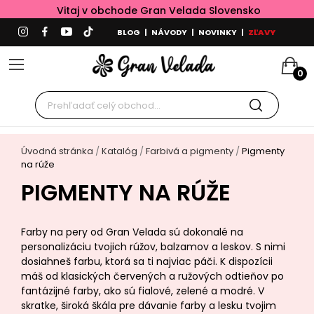
Vitaj v obchode Gran Velada Slovensko
BLOG
|
NÁVODY
|
NOVINKY
|
ZĽAVY
0
Úvodná stránka
Katalóg
Farbivá a pigmenty
Pigmenty
na rúže
PIGMENTY NA RÚŽE
Farby na pery od Gran Velada sú dokonalé na
personalizáciu tvojich rúžov, balzamov a leskov. S nimi
dosiahneš farbu, ktorá sa ti najviac páči. K dispozícii
máš od klasických červených a ružových odtieňov po
fantázijné farby, ako sú fialové, zelené a modré. V
skratke, široká škála pre dávanie farby a lesku tvojim