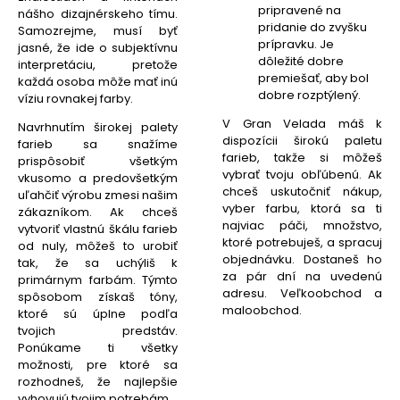
pripravené na
nášho dizajnérskeho tímu.
pridanie do zvyšku
Samozrejme, musí byť
prípravku. Je
jasné, že ide o subjektívnu
dôležité dobre
interpretáciu, pretože
premiešať, aby bol
každá osoba môže mať inú
dobre rozptýlený.
víziu rovnakej farby.
V Gran Velada máš k
Navrhnutím širokej palety
dispozícii širokú paletu
farieb sa snažíme
farieb, takže si môžeš
prispôsobiť všetkým
vybrať tvoju obľúbenú. Ak
vkusomo a predovšetkým
chceš uskutočniť nákup,
uľahčiť výrobu zmesi našim
vyber farbu, ktorá sa ti
zákazníkom. Ak chceš
najviac páči, množstvo,
vytvoriť vlastnú škálu farieb
ktoré potrebuješ, a spracuj
od nuly, môžeš to urobiť
objednávku. Dostaneš ho
tak, že sa uchýliš k
za pár dní na uvedenú
primárnym farbám. Týmto
adresu. Veľkoobchod a
spôsobom získaš tóny,
maloobchod.
ktoré sú úplne podľa
tvojich predstáv.
Ponúkame ti všetky
možnosti, pre ktoré sa
rozhodneš, že najlepšie
vyhovujú tvojim potrebám.