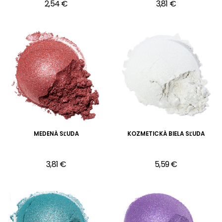
2,54 €
3,81 €
MEDENÁ SĽUDA
KOZMETICKÁ BIELA SĽUDA
3,81 €
5,59 €