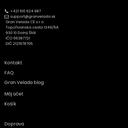
+421 910 624 987
support@granvelada.sk
Gran Velada CE s.r.o.
Topoľnianska cesta 1349/6A
930 10 Dolný Štál
IČO 55387721
DIČ 2121978705
Kontakt
FAQ
Gran Velada blog
Môj účet
Košík
Doprava