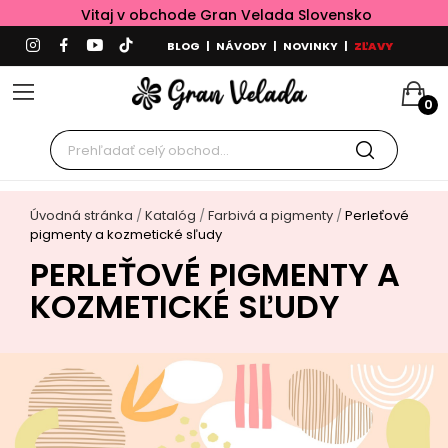
Vitaj v obchode Gran Velada Slovensko
BLOG
|
NÁVODY
|
NOVINKY
|
ZĽAVY
0
Úvodná stránka
Katalóg
Farbivá a pigmenty
Perleťové
pigmenty a kozmetické sľudy
PERLEŤOVÉ PIGMENTY A
KOZMETICKÉ SĽUDY