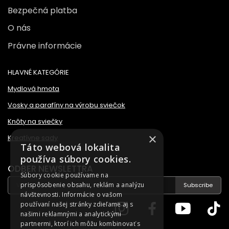
Bezpečná platba
O nás
Právne informácie
HLAVNÉ KATEGÓRIE
Mydlová hmota
Vosky a parafíny na výrobu sviečok
Knôty na sviečky
×
Kreatívne sady
Táto webová lokalita
používa súbory cookies.
ODBER NEWSLETTRA
Súbory cookie používame na
prispôsobenie obsahu, reklám a analýzu
Subscribe
návštevnosti. Informácie o vašom
používaní našej stránky zdieľame aj s
našimi reklamnými a analytickými
partnermi, ktorí ich môžu kombinovať s