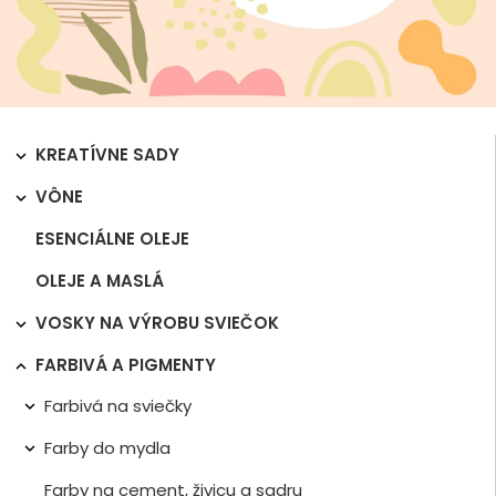
KREATÍVNE SADY

VÔNE

ESENCIÁLNE OLEJE
OLEJE A MASLÁ
VOSKY NA VÝROBU SVIEČOK

FARBIVÁ A PIGMENTY

Farbivá na sviečky

Farby do mydla

Farby na cement, živicu a sadru