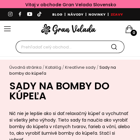
Vitaj v obchode Gran Velada Slovensko
BLOG
|
NÁVODY
|
NOVINKY
|
ZĽAVY
0
Úvodná stránka
Katalóg
Kreatívne sady
Sady na
bomby do kúpeľa
SADY NA BOMBY DO
KÚPEĽA
Nič nie je lepšie ako si dať relaxačný kúpeľ a vychutnať
si všetky jeho výhody. Tieto sady ťa naučia ako vyrobiť
bomby do kúpeľa v rôznych tvarov, farieb a vôní, alebo
to, ako vyrobiť šumivé bomby do kúpeľa. Stačí si
vybrať.