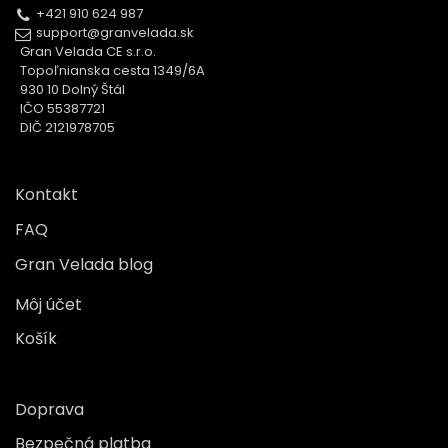
+421 910 624 987
support@granvelada.sk
Gran Velada CE s.r.o.
Topoľnianska cesta 1349/6A
930 10 Dolný Štál
IČO 55387721
DIČ 2121978705
Kontakt
FAQ
Gran Velada blog
Môj účet
Košík
Doprava
Bezpečná platba