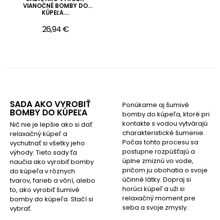
VIANOČNÉ BOMBY DO
KÚPEĽA....
26,94 €
SADA AKO VYROBIŤ
Ponúkame aj šumivé
BOMBY DO KÚPEĽA
bomby do kúpeľa, ktoré pri
kontakte s vodou vytvárajú
Nič nie je lepšie ako si dať
charakteristické šumenie.
relaxačný kúpeľ a
Počas tohto procesu sa
vychutnať si všetky jeho
postupne rozpúšťajú a
výhody. Tieto sady ťa
úplne zmiznú vo vode,
naučia ako vyrobiť bomby
pričom ju obohatia o svoje
do kúpeľa v rôznych
účinné látky. Dopraj si
tvarov, farieb a vôní, alebo
horúci kúpeľ a uži si
to, ako vyrobiť šumivé
relaxačný moment pre
bomby do kúpeľa. Stačí si
seba a svoje zmysly.
vybrať.