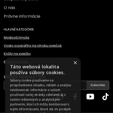
O nás
Právne informácie
HLAVNÉ KATEGÓRIE
Mydlová hmota
Vosky a parafíny na výrobu sviečok
Knôty na sviečky
×
Kreatívne sady
Táto webová lokalita
používa súbory cookies.
ODBER NEWSLETTRA
Súbory cookie používame na
prispôsobenie obsahu, reklám a analýzu
Subscribe
návštevnosti. Informácie o vašom
používaní našej stránky zdieľame aj s
našimi reklamnými a analytickými
partnermi, ktorí ich môžu kombinovať s
inými informáciami, ktoré ste im poskytli