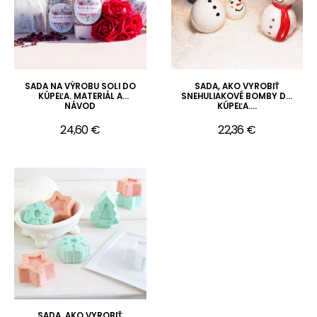
SADA NA VÝROBU SOLI DO
SADA, AKO VYROBIŤ
KÚPEĽA. MATERIÁL A
SNEHULIAKOVÉ BOMBY DO
NÁVOD
KÚPEĽA....
24,60 €
22,36 €
SADA, AKO VYROBIŤ