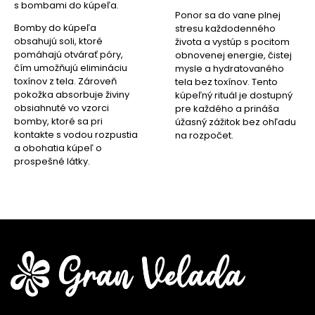
s bombami do kúpeľa.
Ponor sa do vane plnej
Bomby do kúpeľa
stresu každodenného
obsahujú soli, ktoré
života a vystúp s pocitom
pomáhajú otvárať póry,
obnovenej energie, čistej
čím umožňujú elimináciu
mysle a hydratovaného
toxínov z tela. Zároveň
tela bez toxínov. Tento
pokožka absorbuje živiny
kúpeľný rituál je dostupný
obsiahnuté vo vzorci
pre každého a prináša
bomby, ktoré sa pri
úžasný zážitok bez ohľadu
kontakte s vodou rozpustia
na rozpočet.
a obohatia kúpeľ o
prospešné látky.