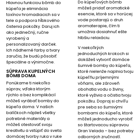
Do kúpeľových bômb
Hlavnou funkciou bômb do
môžeš pridať aromatické
kúpeľa je eliminácia
esencie, ktoré sa v horúcej
toxínov hromadiacich sa v
vode postarajú o druh
tele a podpora hĺbkového
aromaterapie, čím ti
čistenia pokožky. Daruj ich
umožnia dosiahnuť ešte
ako jedinečný, ručne
hlbšiu relaxáciu.
vyrobený a
personalizovaný darček.
V niekoľkých
Ich nádherné farby a tvary
jednoduchých krokoch si
zaručia, že budú pôsobiť
dokážeš vytvoriť domáce
špeciálne a výnimočne.
šumivé bomby do kúpeľa,
SÚPRAVA KUPELNÝCH
ktoré nielenže naplnia tvoju
BÔMB DOMA
kúpeľňu príjemnými
Ponúkame ti niekoľko
vôňami, ale zároveň
súprav, vďaka ktorým
obohatia vodu o živiny,
rýchlo a bez komplikácií
ktoré vyživia a očistia tvoju
môžeš vyrábať bomby do
pokožku. Dopraj si chvíľu
kúpeľa doma. V našich
pre seba so šumivými
balíčkoch nájdeš všetky
bombami do kúpeľa, ktoré
potrebné materiály a
môžeš jednoducho vyrobiť
môžeš otestovať svoju
so štartovacou súpravou
kreativitu a vstúpiť do sveta
Gran Velada – bez potreby
domácej tvorby ruka v ruke
odborných zručností.