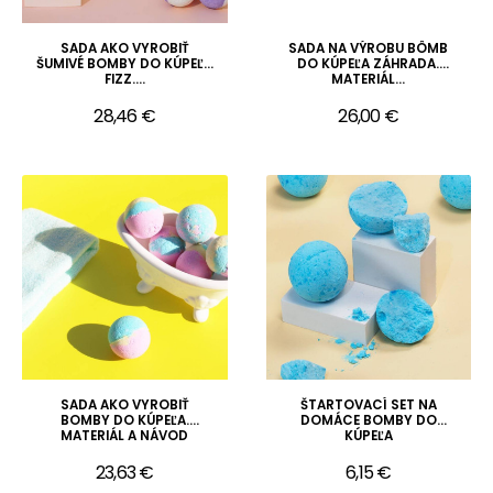
SADA AKO VYROBIŤ
SADA NA VÝROBU BÔMB
ŠUMIVÉ BOMBY DO KÚPEĽA
DO KÚPEĽA ZÁHRADA.
FIZZ....
MATERIÁL...
28,46 €
26,00 €
SADA AKO VYROBIŤ
ŠTARTOVACÍ SET NA
BOMBY DO KÚPEĽA.
DOMÁCE BOMBY DO
MATERIÁL A NÁVOD
KÚPEĽA
23,63 €
6,15 €