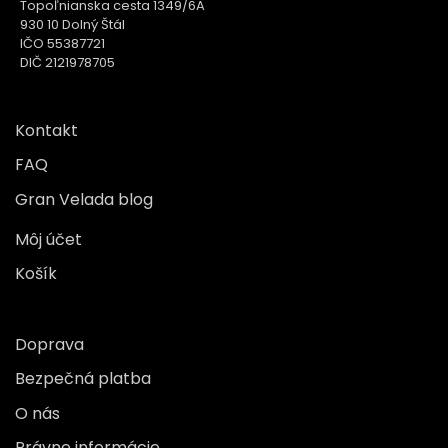
Topoľnianska cesta 1349/6A
930 10 Dolný Štál
IČO 55387721
DIČ 2121978705
Kontakt
FAQ
Gran Velada blog
Môj účet
Košík
Doprava
Bezpečná platba
O nás
Právne informácie