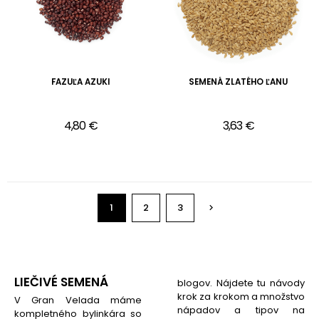
FAZUĽA AZUKI
SEMENÁ ZLATÉHO ĽANU
4,80 €
3,63 €
1
2
3

LIEČIVÉ SEMENÁ
blogov. Nájdete tu návody
krok za krokom a množstvo
V Gran Velada máme
nápadov a tipov na
kompletného bylinkára so