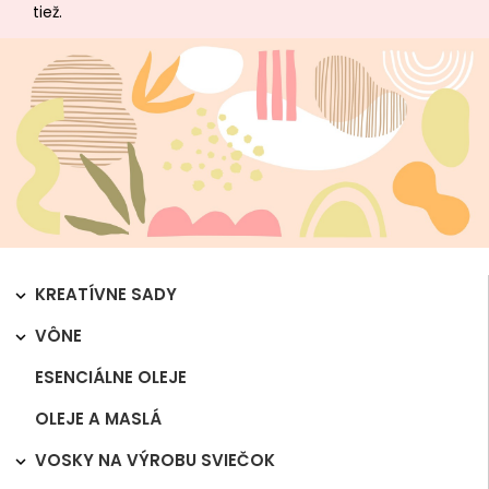
tiež.
KREATÍVNE SADY

VÔNE

ESENCIÁLNE OLEJE
OLEJE A MASLÁ
VOSKY NA VÝROBU SVIEČOK
