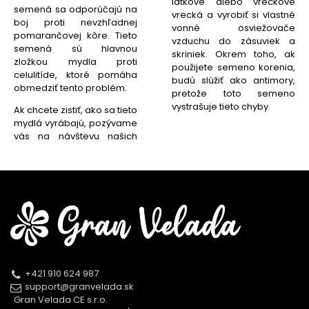
látkové alebo vreckové
semená sa odporúčajú na
vrecká a vyrobiť si vlastné
boj proti nevzhľadnej
vonné osviežovače
pomarančovej kôre. Tieto
vzduchu do zásuviek a
semená sú hlavnou
skriniek. Okrem toho, ak
zložkou mydla proti
použijete semeno korenia,
celulitíde, ktoré pomáha
budú slúžiť ako antimory,
obmedziť tento problém.
pretože toto semeno
vystrašuje tieto chyby.
Ak chcete zistiť, ako sa tieto
mydlá vyrábajú, pozývame
vás na návštevu našich
+421 910 624 987
support@granvelada.sk
Gran Velada CE s.r.o.