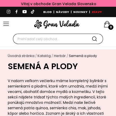
Vitaj v obchode Gran Velada Slovensko
BLOG
|
NÁVODY
|
NOVINKY
|
ZĽAVY
0
Úvodná stránka
Katalóg
Herbár
Semená a plody
SEMENÁ A PLODY
V našom veľkom večierku máme kompletný bylinkár s
semienkami a plodmi, ktoré vám umožnia, medzi inými
vecami, obohatiť domáce mydlá a kozmetiku. V tejto
sekcii nájdete tridsať týchto malých ingrediencií, ktoré
ponúkajú množstvo možností. Medzi naše liečivé
semená patria quinoa, semienka chia, mak, jahoda,
kôpor alebo horčica. Zoznam je široký a ich vlastnosti