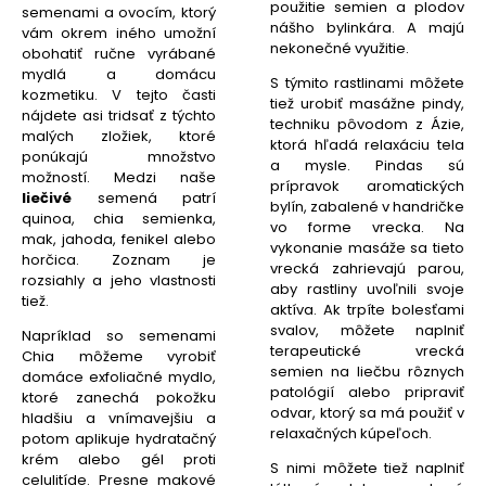
použitie semien a plodov
semenami a ovocím, ktorý
nášho bylinkára. A majú
vám okrem iného umožní
nekonečné využitie.
obohatiť ručne vyrábané
mydlá a domácu
S týmito rastlinami môžete
kozmetiku. V tejto časti
tiež urobiť masážne pindy,
nájdete asi tridsať z týchto
techniku pôvodom z Ázie,
malých zložiek, ktoré
ktorá hľadá relaxáciu tela
ponúkajú množstvo
a mysle. Pindas sú
možností. Medzi naše
prípravok aromatických
liečivé
semená patrí
bylín, zabalené v handričke
quinoa, chia semienka,
vo forme vrecka. Na
mak, jahoda, fenikel alebo
vykonanie masáže sa tieto
horčica. Zoznam je
vrecká zahrievajú parou,
rozsiahly a jeho vlastnosti
aby rastliny uvoľnili svoje
tiež.
aktíva. Ak trpíte bolesťami
svalov, môžete naplniť
Napríklad so semenami
terapeutické vrecká
Chia môžeme vyrobiť
semien na liečbu rôznych
domáce exfoliačné mydlo,
patológií alebo pripraviť
ktoré zanechá pokožku
odvar, ktorý sa má použiť v
hladšiu a vnímavejšiu a
relaxačných kúpeľoch.
potom aplikuje hydratačný
krém alebo gél proti
S nimi môžete tiež naplniť
celulitíde. Presne makové