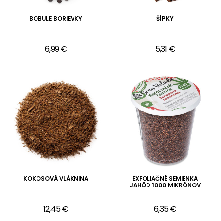
BOBULE BORIEVKY
ŠÍPKY
6,99 €
5,31 €
KOKOSOVÁ VLÁKNINA
EXFOLIAČNÉ SEMIENKA
JAHÔD 1000 MIKRÓNOV
12,45 €
6,35 €