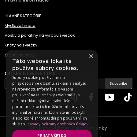
HLAVNÉ KATEGÓRIE
Mydlová hmota
Vosky a parafíny na výrobu sviečok
Knôty na sviečky
×
Kreatívne sady
Táto webová lokalita
používa súbory cookies.
ODBER NEWSLETTRA
Súbory cookie používame na
prispôsobenie obsahu, reklám a analýzu
Subscribe
návštevnosti. Informácie o vašom
používaní našej stránky zdieľame aj s
našimi reklamnými a analytickými
partnermi, ktorí ich môžu kombinovať s
inými informáciami, ktoré ste im poskytli
alebo ktoré zhromaždili pri používaní ich
služieb.
Zásady ochrany osobných údajov
Ochrana súkromia a podmienky
PRIJAŤ VŠETKO