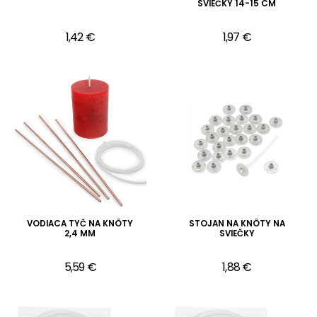
SVIEČKY 14-15 CM
1,42 €
1,97 €
VODIACA TYČ NA KNÔTY
STOJAN NA KNÔTY NA
2,4 MM
SVIEČKY
5,59 €
1,88 €