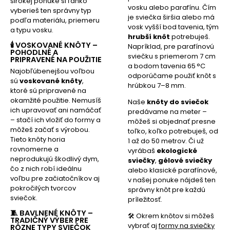
širokej ponuke si ľahko
vosku alebo parafínu. Čím
vyberieš ten správny typ
je sviečka širšia alebo má
podľa materiálu, priemeru
vosk vyšší bod tavenia, tým
a typu vosku.
hrubší knôt
potrebuješ.
🕯️ VOSKOVANÉ KNÔTY –
Napríklad, pre parafínovú
POHODLNÉ A
sviečku s priemerom 7 cm
PRIPRAVENÉ NA POUŽITIE
a bodom tavenia 65 °C
Najobľúbenejšou voľbou
odporúčame použiť knôt s
sú
voskované knôty
,
hrúbkou 7–8 mm.
ktoré sú pripravené na
okamžité použitie. Nemusíš
Naše
knôty do sviečok
ich upravovať ani namáčať
predávame na meter –
– stačí ich vložiť do formy a
môžeš si objednať presne
môžeš začať s výrobou.
toľko, koľko potrebuješ, od
Tieto knôty horia
1 až do 50 metrov. Či už
rovnomerne a
vyrábaš
ekologické
neprodukujú škodlivý dym,
sviečky
,
gélové sviečky
čo z nich robí ideálnu
alebo klasické parafínové,
voľbu pre začiatočníkov aj
v našej ponuke nájdeš ten
pokročilých tvorcov
správny knôt pre každú
sviečok.
príležitosť.
🧵 BAVLNENÉ KNÔTY –
🛠️ Okrem knôtov si môžeš
TRADIČNÝ VÝBER PRE
vybrať aj
formy na sviečky
RÔZNE TYPY SVIEČOK