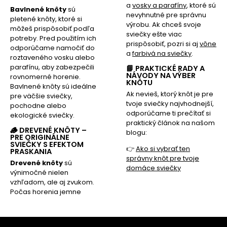
a
vosky a parafíny
,
ktoré sú
Bavlnené knôty
sú
nevyhnutné pre správnu
pletené knôty, ktoré si
výrobu. Ak chceš svoje
môžeš prispôsobiť podľa
sviečky ešte viac
potreby. Pred použitím ich
prispôsobiť, pozri si aj
vône
odporúčame namočiť do
a
farbivá na sviečky
.
roztaveného vosku alebo
parafínu, aby zabezpečili
📘 PRAKTICKÉ RADY A
NÁVODY NA VÝBER
rovnomerné horenie.
KNÔTU
Bavlnené knôty sú ideálne
Ak nevieš, ktorý knôt je pre
pre väčšie sviečky,
tvoje sviečky najvhodnejší,
pochodne alebo
odporúčame ti prečítať si
ekologické sviečky.
praktický článok na našom
🪵 DREVENÉ KNÔTY –
blogu:
PRE ORIGINÁLNE
SVIEČKY S EFEKTOM
👉
Ako si vybrať ten
PRASKANIA
správny knôt pre tvoje
Drevené knôty
sú
domáce sviečky
výnimočné nielen
vzhľadom, ale aj zvukom.
Počas horenia jemne