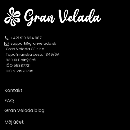
+421 910 624 987
support@granvelada.sk
Gran Velada CE s.r.o.
Topoľnianska cesta 1349/6A
930 10 Dolný Štál
IČO 55387721
DIČ 2121978705
Kontakt
FAQ
Gran Velada blog
Môj účet