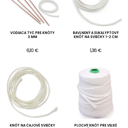
VODIACA TYČ PRE KNÔTY
BAVLNENÝ A EUKALYPTOVÝ
3 MM
KNÔT NA SVIEČKY 1-2 CM
6,10 €
1,36 €
KNÔT NA ČAJOVÉ SVIEČKY
PLOCHÝ KNÔT PRE VEĽKÉ