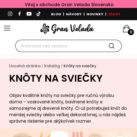
Vitaj v obchode Gran Velada Slovensko
BLOG
|
NÁVODY
|
NOVINKY
|
ZĽAVY
0
Úvodná stránka
Katalóg
Knôty na sviečky
KNÔTY NA SVIEČKY
Objav kvalitné knôty na sviečky pre ručnú výrobu
doma – voskované knôty, bavlnené knôty a
samozrejme aj drevené knôty. Či už potrebuješ knôt do
menšej sviečky alebo veľkej dekoratívnej, u nás nájdeš
správne riešenie pre akýkoľvek rozmer.