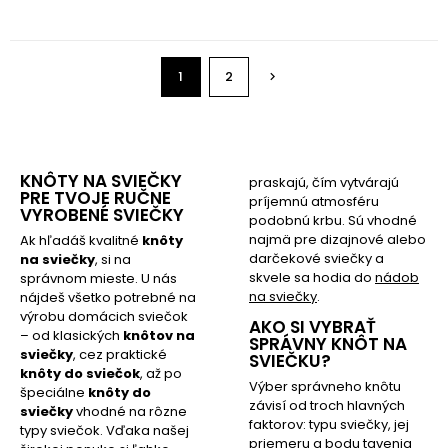
1
2

KNÔTY NA SVIEČKY
praskajú, čím vytvárajú
PRE TVOJE RUČNE
príjemnú atmosféru
VYROBENÉ SVIEČKY
podobnú krbu. Sú vhodné
najmä pre dizajnové alebo
Ak hľadáš kvalitné
knôty
darčekové sviečky a
na sviečky
, si na
skvele sa hodia do
nádob
správnom mieste. U nás
na sviečky
.
nájdeš všetko potrebné na
výrobu domácich sviečok
AKO SI VYBRAŤ
– od klasických
knôtov na
SPRÁVNY KNÔT NA
sviečky
, cez praktické
SVIEČKU?
knôty do sviečok
, až po
Výber správneho knôtu
špeciálne
knôty do
závisí od troch hlavných
sviečky
vhodné na rôzne
faktorov: typu sviečky, jej
typy sviečok. Vďaka našej
priemeru a bodu tavenia