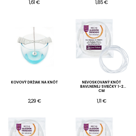
1,61 €
1,85 €
KOVOVÝ DRŽIAK NA KNÔT
NEVOSKOVANÝ KNÔT
BAVLNENEJ SVIEČKY 1-2
CM
2,29 €
1,11 €