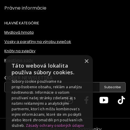
Právne informácie
HLAVNÉ KATEGÓRIE
Mydlová hmota
Vosky a parafíny na výrobu sviečok
Knôty na sviečky
×
Kreatívne sady
Táto webová lokalita
používa súbory cookies.
ODBER NEWSLETTRA
Súbory cookie používame na
prispôsobenie obsahu, reklám a analýzu
Subscribe
návštevnosti. Informácie o vašom
používaní našej stránky zdieľame aj s
našimi reklamnými a analytickými
partnermi, ktorí ich môžu kombinovať s
inými informáciami, ktoré ste im poskytli
alebo ktoré zhromaždili pri používaní ich
služieb.
Zásady ochrany osobných údajov
Ochrana súkromia a podmienky