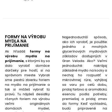
FORMY NA VÝROBU
Najjednoduchší spôsob,
MYDLA NA
ako ich vyrobiť, je použitie
PRIJÍMANIE
jedného z mnohých
glycerínových mydlových
Ak hľadáš
formy na
základov dostupných v
výrobu mydla na
Gran Velada. Ako? Veľmi
prijímanie
, s ktorými by sa
jednoduché: nakrájaj
dalo vyrobiť domáce
základné mydlo na kocky a
darčeky pre hostí, si na
nechaj ho rozpustiť v
správnom mieste. Vybrali
mikrovlnnej rúre, vyhýbaj
sme pestrú zbierku foriem
sa varu po celú dobu,
na mydlo na prijímanie a
pridaj farbivo a aromatickú
tak si môžeš vybrať tú
esenciu podla potreby,
pravú. Tu nájdeš desiatky
premiešaj a pridaj zmes
rôznych foriem na výrobu
do formy. Keď vychladnú,
veľmi originálnych
budú pripravené na
domácich mydiel,