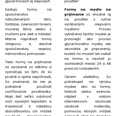
použitie!
glycerínových aj olejových.
Formy na mydlo na
Existujú formy na
prijímanie
sú vhodné aj
spoločenstvo
na použitie s ručne
náboženských tém,
vyrábanými olejovými
fantázie, zvieracích foriem,
mydlami. Proces
morskej témy alebo s
vytvárania týchto mydiel je
motívmi pre deti a mládež.
pracnejší ako proces
Máme napríklad formy
glycerínového mydla, ale
chlapcov a dievčat
akonáhle je pripravený,
spoločenstva, anjelov,
budeš ho musieť len naliať
námorníkov, princezien.
na formu a nechať ju
Tieto formy na prijímanie
vychladnúť medzi 24 a 48
sú vyrobené zo silikónu a
pred ich rozbalením.
vyznačujú sa tým, že sú
Okrem všetkého, čo
pružné a úplne nepriľnavé,
potrebuješ na výrobu
čo znamená, že nie je
mydiel, ako sú formy,
potrebné používať
farbivá alebo esencie,
uvoľňovacie prostriedky.
nájdeš v našom
Majú tiež veľkú odolnosť
internetovom obchode
voči vysokým teplotám a
obalové materiály,
trvanlivosť. S náležitou
pomocou ktorých môžeš
starostlivosťou ich môžeš