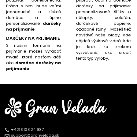
pripraviť obal na domáce
používať donekonečna.
darčeky na prijímanie:
Práca s nimi bude veľmi
personalizované štítky a
jednoduchá a získaš
nálepky, celofán,
domáce a úplne
darčekové papiere,
personalizované
darčeky
ozdobné stuhy ... Môžeš tiež
na príjmanie
.
navštíviť naše blogy, kde
DARČEKY NA PRIJÍMANIE
nájdeš výukové videá, kde
S našimi formami na
je krok za krokom
prijímanie môžeš vyrábať
vysvetlené, ako urobiť
mydlá, ktoré hosťom dáš
tento typ výroby.
ako
domáce darčeky na
prijímanie
.
+421 910 624 987
support@granvelada.sk