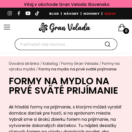
Vitaj v obchode Gran Velada Slovensko
BLOG
|
NÁVODY
|
NOVINKY
|
ZĽAVY
0
Úvodná stránka
Katalóg
Formy Gran Velada
Formy na
výrobu mydla
Formy na mydlo na prvé sväté prijímanie
FORMY NA MYDLO NA
PRVÉ SVÄTÉ PRIJÍMANIE
Ak hľadáš formy na prijímanie, s ktorými môžeš vyrobiť
domáce darček pre hostí, si na správnom mieste.
Vybrali sme si širokú zbierku foriem na prijímanie, na
vytvorenie dokonalých darčekov. Tu nájdeš desiatky
rôznych foriem na výrobu domácich mydiel, ako