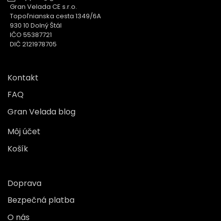
Gran Velada CE s.r.o.
Topoľnianska cesta 1349/6A
930 10 Dolný Štál
IČO 55387721
DIČ 2121978705
Kontakt
FAQ
Gran Velada blog
Môj účet
Košík
Doprava
Bezpečná platba
O nás