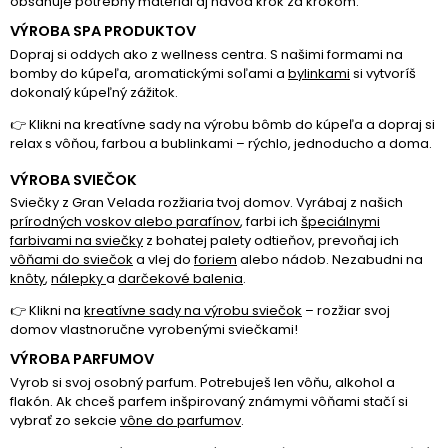
obsahuje potrebný materiál aj návod krok za krokom.
VÝROBA SPA PRODUKTOV
Dopraj si oddych ako z wellness centra. S našimi
formami na
bomby do kúpeľa
,
aromatickými soľam
i
a
bylinkami
si vytvoríš
dokonalý kúpeľný zážitok.
👉 Klikni na
kreatívne sady na výrobu bômb do kúpeľa
a dopraj si
relax s vôňou, farbou a bublinkami – rýchlo, jednoducho a doma.
VÝROBA SVIEČOK
Sviečky z Gran Velada rozžiaria tvoj domov. Vyrábaj z našich
prírodných voskov alebo parafínov
, farbi ich
špeciálnymi
farbivami na sviečky
z bohatej palety odtieňov, prevoňaj ich
vôňami do sviečok
a vlej do
foriem
alebo
nádob
. Nezabudni na
knôty
,
nálepky
a
darčekové balenia
.
👉 Klikni na
kreatívne sady na výrobu sviečok
– rozžiar svoj
domov vlastnoručne vyrobenými sviečkami!
VÝROBA PARFUMOV
Vyrob si svoj osobný parfum. Potrebuješ len vôňu, alkohol a
flakón. Ak chceš parfem inšpirovaný známymi vôňami stačí si
vybrať zo sekcie
vône do parfumov
.