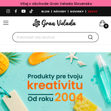
Vitaj v obchode Gran Velada Slovensko
BLOG
|
NÁVODY
|
NOVINKY
|
ZĽAVY
0