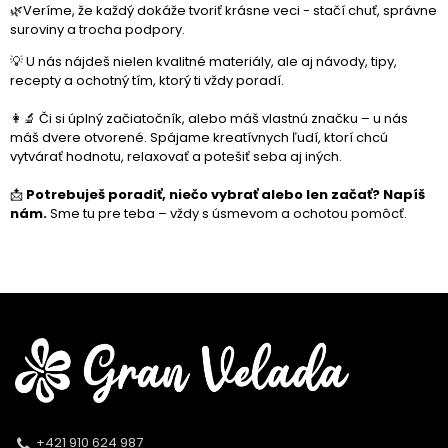
🌿Veríme, že každý dokáže tvoriť krásne veci - stačí chuť, správne
suroviny a trocha podpory.
💡 U nás nájdeš nielen kvalitné materiály, ale aj návody, tipy,
recepty a ochotný tím, ktorý ti vždy poradí.
👩‍🔬 Či si úplný začiatočník, alebo máš vlastnú značku – u nás
máš dvere otvorené. Spájame kreatívnych ľudí, ktorí chcú
vytvárať hodnotu, relaxovať a potešiť seba aj iných.
📩
Potrebuješ poradiť, niečo vybrať alebo len začať?
Napíš
nám.
Sme tu pre teba – vždy s úsmevom a ochotou pomôcť.
+421 910 624 987