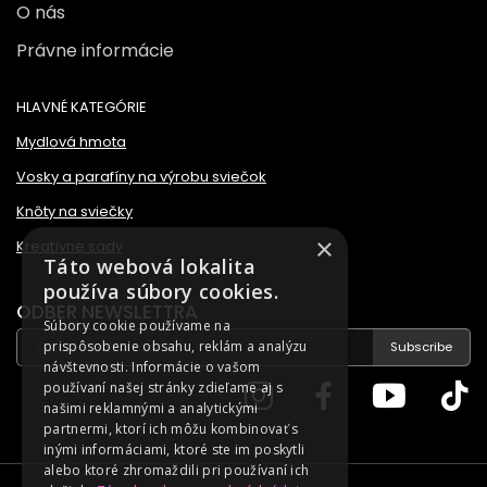
O nás
Právne informácie
HLAVNÉ KATEGÓRIE
Mydlová hmota
Vosky a parafíny na výrobu sviečok
Knôty na sviečky
×
Kreatívne sady
Táto webová lokalita
používa súbory cookies.
ODBER NEWSLETTRA
Súbory cookie používame na
prispôsobenie obsahu, reklám a analýzu
Subscribe
návštevnosti. Informácie o vašom
používaní našej stránky zdieľame aj s
našimi reklamnými a analytickými
partnermi, ktorí ich môžu kombinovať s
inými informáciami, ktoré ste im poskytli
alebo ktoré zhromaždili pri používaní ich