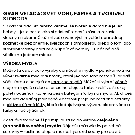
GRAN VELADA: SVET VÔNÍ, FARIEB A TVORIVEJ
SLOBODY
V Gran Velada Slovensko veríme, že tvorenie doma nie je len
hobby – je to cesta, ako si priniesť radosť, krásu a zdravie
vlastnými rukami. Či už snívaš o voňavých mydlách, prírodnej
kozmetike bez chémie, sviečkach s atmosférou alebo o tom, ako
si vyrobiť vlastný parfum či kúpeľové bomby – u nás nájdeš
všetko na jednom mieste.
VÝROBA MYDLA
Možno ťa osloví čaro výroby domáceho mydla – ponúkame ti na
výber kvalitné
mydlové hmoty
, ktoré jednoducho roztopíš, pridáš
vôňu, farbu a naleješ do
formy na mydlá
.
Môžeš si vybrať
vônné
oleje na mydlá
alebo
esenciálne oleje
, a farbu zvoliť zo širokej
palety odtieňov, ktoré nájdeš v kategórií
farby na mydlá
. Ak chceš
mydlám dodať aj jedinečné vlastnosti prejdi na
rastlinné extrakty
a
aktívne účinné látky
, ktoré dodajú tvojmu výtvoru okrem vône a
farby aj liečivý účinok.
Ak ťa láka tradičnejší prístup, pusti sa do výroby
olejového
(saponifikovaného) mydla
. Nájdeš u nás všetky potrebné
suroviny –
rastlinné oleje a maslá
,
hydroxid sodný
pre pevné