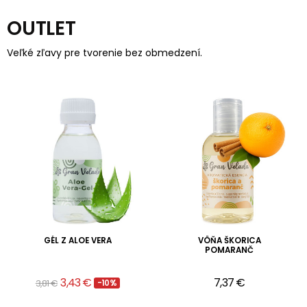
OUTLET
Veľké zľavy pre tvorenie bez obmedzení.
GÉL Z ALOE VERA
VÔŇA ŠKORICA
POMARANČ
3,43 €
7,37 €
3,81 €
-10%