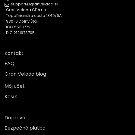
support@granvelada.sk
Gran Velada CE s.r.o.
Topoľnianska cesta 1349/6A
930 10 Dolný Štál
IČO 55387721
DIČ 2121978705
Kontakt
FAQ
Gran Velada blog
Môj účet
Košík
Doprava
Bezpečná platba