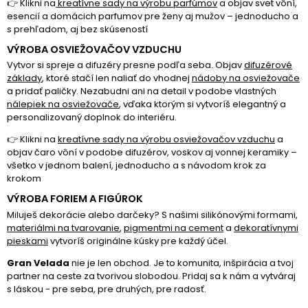
👉 Klikni na
kreatívne sady na výrobu parfúmov
a objav svet vôní,
esencií a domácich parfumov pre ženy aj mužov – jednoducho a
s prehľadom, aj bez skúseností
VÝROBA OSVIEŽOVAČOV VZDUCHU
Vytvor si spreje a difuzéry presne podľa seba. Objav
difuzérové
základy
, ktoré stačí len naliať do vhodnej
nádoby na osviežovače
a pridať paličky. Nezabudni ani na detail v podobe vlastných
nálepiek na osviežovače
, vďaka ktorým si vytvoríš elegantný a
personalizovaný doplnok do interiéru.
👉 Klikni na
kreatívne sady na výrobu osviežovačov vzduchu
a
objav čaro vôní v podobe difuzérov, voskov aj vonnej keramiky –
všetko v jednom balení, jednoducho a s návodom krok za
krokom
VÝROBA FORIEM A FIGÚROK
Miluješ dekorácie alebo darčeky? S našimi
silikónovými formami
,
materiálmi na tvarovanie
,
pigmentmi na cement
a
dekoratívnymi
pieskami
vytvoríš originálne kúsky pre každý účel.
Gran Velada
nie je len obchod. Je to komunita, inšpirácia a tvoj
partner na ceste za tvorivou slobodou. Pridaj sa k nám a vytváraj
s láskou - pre seba, pre druhých, pre radosť.