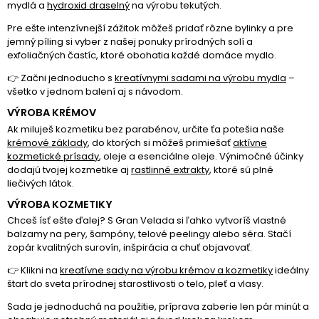
mydlá a
hydroxid draselný
na výrobu tekutých.
Pre ešte intenzívnejší zážitok môžeš pridať rôzne
bylinky
a pre
jemný píling si vyber z našej ponuky
prírodných solí a
exfoliačných častíc
, ktoré obohatia každé domáce mydlo.
👉 Začni jednoducho s
kreatívnymi sadami na výrobu mydla
–
všetko v jednom balení aj s návodom.
VÝROBA KRÉMOV
Ak miluješ kozmetiku bez parabénov, určite ťa potešia naše
krémové základy
, do ktorých si môžeš primiešať
aktívne
kozmetické prísady
,
oleje
a
esenciálne oleje
. Výnimočné účinky
dodajú tvojej kozmetike aj
rastlinné extrakty
, ktoré sú plné
liečivých látok.
VÝROBA KOZMETIKY
Chceš ísť ešte ďalej? S Gran Velada si ľahko vytvoríš vlastné
balzamy na pery, šampóny, telové peelingy alebo séra. Stačí
zopár kvalitných surovín, inšpirácia a chuť objavovať.
👉 Klikni na
kreatívne sady na výrobu krémov
a
kozmetiky
ideálny
štart do sveta prírodnej starostlivosti o telo, pleť a vlasy.
Sada je jednoduchá na použitie, príprava zaberie len pár minút a