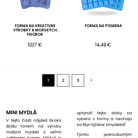
FORMA NA KREATÍVNE
FORMA NA PÍSMENÁ
VÝROBKY 8 MORSKÝCH
FIGÚROK
10,17 €
14,49 €
1
2
3

MINI MYDLÁ
uplynutí tejto doby sa
vyberú z formy a nechajú
V tejto časti nájdeš širokú
sa štyri týždne zmydelniť.
škálu foriem na výrobu
malých mydiel s veľmi
Týmto jednoduchým
odlišnými tvarmi. Môžeš si