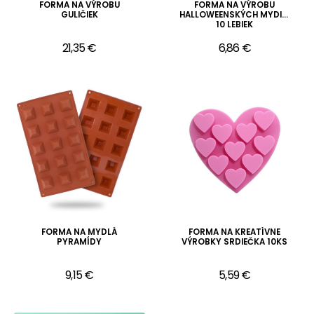
FORMA NA VÝROBU
FORMA NA VÝROBU
GULIČIEK
HALLOWEENSKÝCH MYDIEL
10 LEBIEK
21,35 €
6,86 €
FORMA NA MYDLÁ
FORMA NA KREATÍVNE
PYRAMÍDY
VÝROBKY SRDIEČKA 10KS
9,15 €
5,59 €