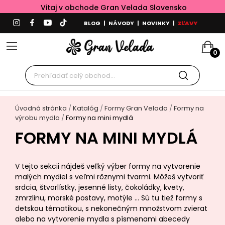
Vitaj v obchode Gran Velada Slovensko
BLOG
|
NÁVODY
|
NOVINKY
|
ZĽAVY
0
Úvodná stránka
Katalóg
Formy Gran Velada
Formy na
výrobu mydla
Formy na mini mydlá
FORMY NA MINI MYDLÁ
V tejto sekcii nájdeš veľký výber formy na vytvorenie
malých mydiel s veľmi rôznymi tvarmi. Môžeš vytvoriť
srdcia, štvorlístky, jesenné listy, čokoládky, kvety,
zmrzlinu, morské postavy, motýle ... Sú tu tiež formy s
detskou tématikou, s nekonečným množstvom zvierat
alebo na vytvorenie mydla s písmenami abecedy