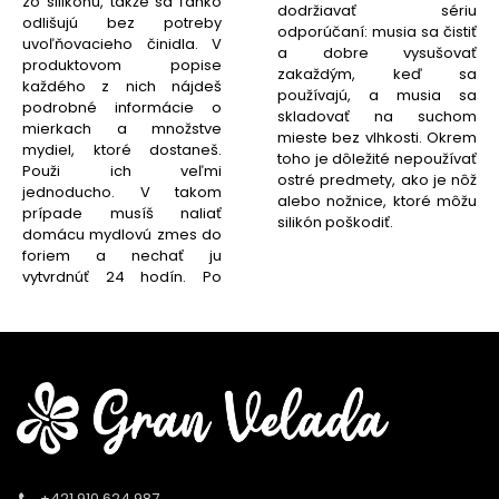
zo silikónu, takže sa ľahko
dodržiavať sériu
odlišujú bez potreby
odporúčaní: musia sa čistiť
uvoľňovacieho činidla. V
a dobre vysušovať
produktovom popise
zakaždým, keď sa
každého z nich nájdeš
používajú, a musia sa
podrobné informácie o
skladovať na suchom
mierkach a množstve
mieste bez vlhkosti. Okrem
mydiel, ktoré dostaneš.
toho je dôležité nepoužívať
Použi ich veľmi
ostré predmety, ako je nôž
jednoducho. V takom
alebo nožnice, ktoré môžu
prípade musíš naliať
silikón poškodiť.
domácu mydlovú zmes do
foriem a nechať ju
vytvrdnúť 24 hodín. Po
+421 910 624 987