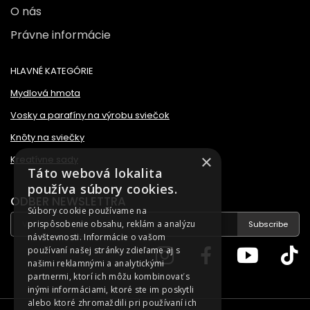
O nás
Právne informácie
HLAVNÉ KATEGÓRIE
Mydlová hmota
Vosky a parafíny na výrobu sviečok
Knôty na sviečky
×
Kreatívne sady
Táto webová lokalita
používa súbory cookies.
ODBER NEWSLETTRA
Súbory cookie používame na
prispôsobenie obsahu, reklám a analýzu
Subscribe
návštevnosti. Informácie o vašom
používaní našej stránky zdieľame aj s
našimi reklamnými a analytickými
partnermi, ktorí ich môžu kombinovať s
inými informáciami, ktoré ste im poskytli
alebo ktoré zhromaždili pri používaní ich