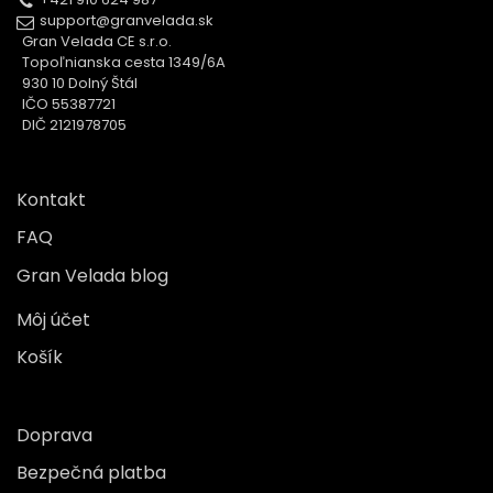
support@granvelada.sk
Gran Velada CE s.r.o.
Topoľnianska cesta 1349/6A
930 10 Dolný Štál
IČO 55387721
DIČ 2121978705
Kontakt
FAQ
Gran Velada blog
Môj účet
Košík
Doprava
Bezpečná platba