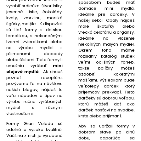
spôsobom budeš mať
vyrobiť srdiečka, štvorlístky,
domáce mini mydlá,
jesenné lístie, čokolády,
ideálne pre darčeky. V
kvety, zmrzlinu, morské
našej sekcii Obaly nájdeš
figúrky, motýle... K dispozícii
malé škatuľky alebo
sú tiež formy s detskou
vrecká celofánu a organzy,
tematikou, s nekonečnými
ideálne na vloženie
tvarmi zvieratkami alebo
niekoľkých malých mydiel.
na výrobu mydiel s
Okrem toho máme
písmenami abecedy
rozsiahly katalóg stužiek
alebo číslami. Tieto formy ti
veľmi odlišných farieb,
umožnia vyrábať
mini
takže balíčky môžeš
olejové mydlá
. Ak chceš
ozdobiť koketnými
poznať receptúru,
mašľami. Výsledkom bude
pozývame ťa na návštevu
veľkolepý darček, ktorý
našich blogov, nájdeš tu
príjemcov prekvapí. Tieto
veľa nápadov a tipov na
darčeky sú dobrou voľbou,
výrobu ručne vyrábaných
ktorú môžeš dať ako
mydiel s rôznymi
darček hosťovi na svadbe,
vlastnosťami.
krste alebo prijímaní.
Formy Gran Velada sú
Aby sa udržali formy v
odolné a vysoko kvalitné.
dobrom stave po dlhú
Väčšina z nich je vyrobená
dobu, odporúča sa