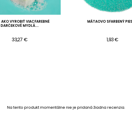
, AKO VYROBIŤ VIACFAREBNÉ
MÄTAOVO SFARBENÝ PIE
DARČEKOVÉ MYDLÁ....
33,27 €
1,93 €
Na tento produkt momentálne nie je pridaná žiadna recenzia.