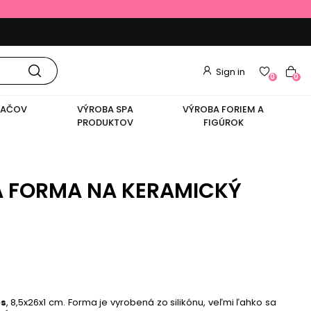
Sign in
0
0
VAČOV
VÝROBA SPA
VÝROBA FORIEM A
PRODUKTOV
FIGÚROK
 FORMA NA KERAMICKÝ
os
, 8,5x26x1 cm. Forma je vyrobená zo silikónu, veľmi ľahko sa