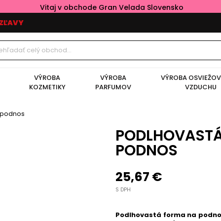
Vitaj v obchode Gran Velada Slovensko
ZĽAVY
VÝROBA
VÝROBA
VÝROBA OSVIEŽO
KOZMETIKY
PARFUMOV
VZDUCHU
 podnos
PODLHOVASTÁ
PODNOS
25,67 €
S DPH
Podlhovastá forma na podn