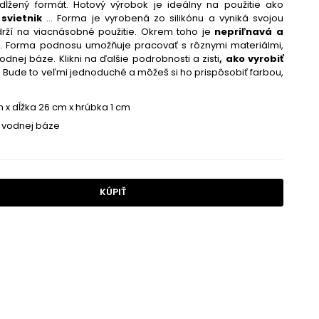
dĺžený formát. Hotový výrobok je ideálny na použitie ako
svietnik
... Forma je vyrobená zo silikónu a vyniká svojou
vydrží na viacnásobné použitie. Okrem toho je
nepriľnavá a
a. Forma podnosu umožňuje pracovať s rôznymi materiálmi,
vodnej báze
.
Klikni na ďalšie podrobnosti a zisti
, ako vyrobiť
. Bude to veľmi jednoduché a môžeš si ho prispôsobiť farbou,
m x dĺžka 26 cm x hrúbka 1 cm
a vodnej báze
KÚPIŤ