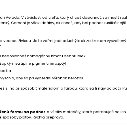
ran Velada
. V závislosti od cieľa, ktorý chceš dosiahnuť, sa musíš r
tenký. C
ement
je však ideálny, ak chceš, aby bol podnos rustikálnejší
s
vodnou živicou
. Je to veľmi jednoduchý krok za krokom vysvetlený
.
m sa nedosiahneš homogénnu hmotu bez hrudiek.
aj, kým sa úplne pigment nerozptýli.
sadila.
yschla, aby sa pri vyberaní výrobok nerozbil.
 ho prispôsobiť materiálom a farbou, ktorá sa ti najviac páči. Pus
ĺženú formu na podnos
a všetky materiály, ktoré potrebuješ na i
ne spôsoby platby. Rýchla preprava.