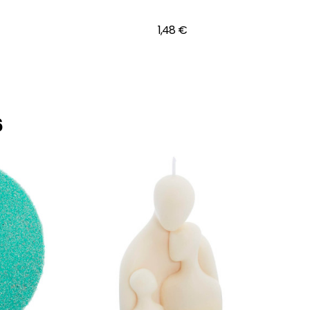
1,48 €
6