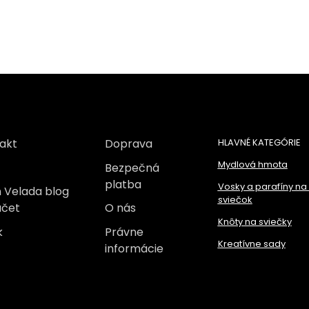
akt
Doprava
HLAVNÉ KATEGÓRIE
Mydlová hmota
Bezpečná
platba
Vosky a parafíny na
 Velada blog
sviečok
účet
O nás
Knôty na sviečky
k
Právne
Kreatívne sady
informácie