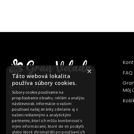
Kont
×
FAQ
Táto webová lokalita
používa súbory cookies.
Gran
+421 910 624 987
Môj 
Súbory cookie používame na
support@granvelada.sk
prispôsobenie obsahu, reklám a analýzu
Gran Velada CE s.r.o.
Koší
návštevnosti. Informácie o vašom
Topoľnianska cesta 1349/6A
používaní našej stránky zdieľame aj s
930 10 Dolný Štál
našimi reklamnými a analytickými
IČO 55387721
partnermi, ktorí ich môžu kombinovať s
DIČ 2121978705
inými informáciami, ktoré ste im poskytli
alebo ktoré zhromaždili pri používaní ich