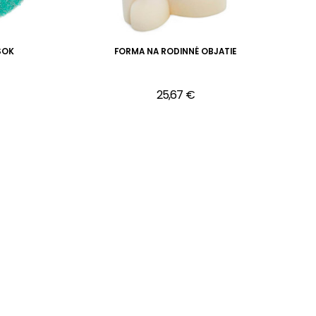
SOK
FORMA NA RODINNÉ OBJATIE
N
25,67 €