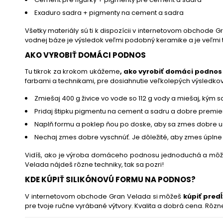
Exaduro
sadra +
pigmenty na cement a s
adra
Všetky materiály sú ti k dispozícii v
internetovom obchode G
vodnej báze
je výsledok veľmi podobný keramike a je veľmi 
AKO VYROBIŤ DOMÁCI PODNOS
Tu tikrok za krokom ukážeme
, ako vyrobiť domáci podnos
farbami a technikami, pre dosiahnutie veľkolepých výsledkov
Zmiešaj 400 g živice vo vode so 112 g vody a miešaj, ký
Pridaj štipku pigmentu na cement a sadru a dobre premieš
Naplň formu a poklep ňou po doske, aby sa zmes dobre u
Nechaj zmes dobre vyschnúť. Je dôležité, aby zmes úplne v
Vidíš, ako je výroba domáceho podnosu jednoduchá a môžeš si
Velada nájdeš rôzne techniky, tak sa pozri!
KDE KÚPIŤ SILIKÓNOVÚ FORMU NA PODNOS?
V internetovom obchode Gran Velada si môžeš
kúpiť pred
pre tvoje ručne vyrábané výtvory. Kvalita a dobrá cena. Rôz