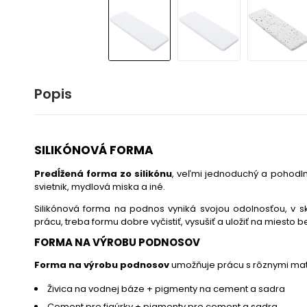
Popis
SILIKÓNOVÁ FORMA
Predĺžená forma zo silikónu
, veľmi jednoduchý a pohodlný
svietnik, mydlová miska a iné.
Silikónová forma na podnos vyniká svojou odolnosťou, v sk
prácu, treba formu dobre vyčistiť, vysušiť a uložiť na miesto 
FORMA NA VÝROBU PODNOSOV
Forma na výrobu podnosov
umožňuje prácu s rôznymi mater
Živica na vodnej báze
+
pigmenty na cement a s
adra
Cement pre figúrky
+
pigmenty pre cement a s
adra