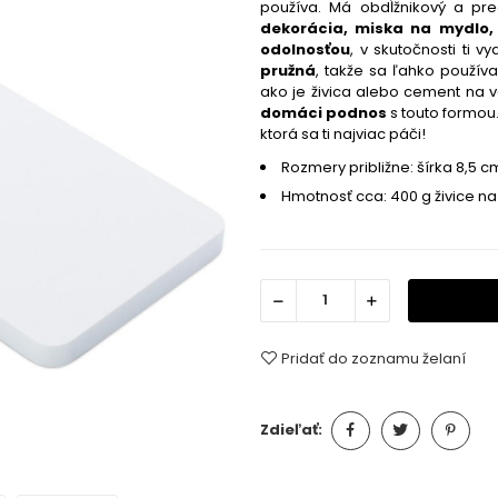
používa. Má obdĺžnikový a pre
dekorácia, miska na mydlo, 
odolnosťou
, v skutočnosti ti 
pružná
, takže sa ľahko použív
ako je
živica alebo cement na 
domáci podnos
s touto formou
ktorá sa ti najviac páči!
Rozmery približne: šírka 8,5 c
Hmotnosť cca: 400 g živice n
Pridať do zoznamu želaní
Zdieľať: