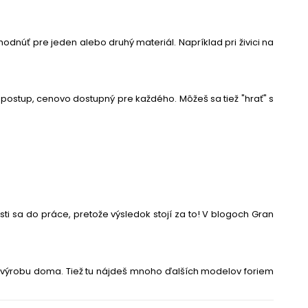
ozhodnúť pre jeden alebo druhý materiál. Napríklad pri
živici na
.
 postup, cenovo dostupný pre každého. Môžeš sa tiež "hrať" s
ti sa do práce, pretože výsledok stojí za to! V blogoch Gran
ch výrobu doma. Tiež tu nájdeš mnoho ďalších modelov foriem