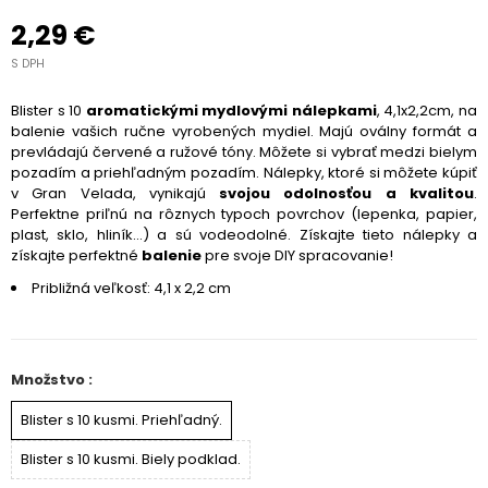
2,29 €
S DPH
Blister s 10
aromatickými mydlovými nálepkami
, 4,1x2,2cm, na
balenie vašich ručne vyrobených mydiel. Majú oválny formát a
prevládajú červené a ružové tóny. Môžete si vybrať medzi bielym
pozadím a priehľadným pozadím. Nálepky, ktoré si môžete kúpiť
v Gran Velada, vynikajú
svojou odolnosťou a kvalitou
.
Perfektne priľnú na rôznych typoch povrchov
(lepenka, papier,
plast, sklo, hliník...) a sú vodeodolné. Získajte tieto nálepky a
získajte perfektné
balenie
pre svoje DIY spracovanie!
Približná veľkosť: 4,1 x 2,2 cm
Množstvo :
Blister s 10 kusmi. Priehľadný.
Blister s 10 kusmi. Biely podklad.