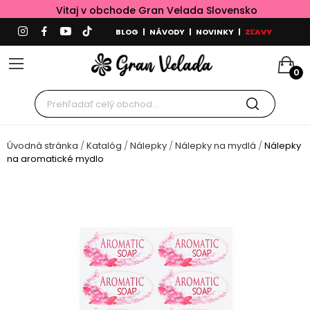
Vitaj v obchode Gran Velada Slovensko
BLOG
|
NÁVODY
|
NOVINKY
|
ZĽAVY
0
Úvodná stránka
Katalóg
Nálepky
Nálepky na mydlá
Nálepky
na aromatické mydlo