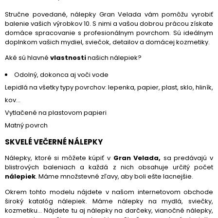
Stručne povedané, nálepky Gran Velada vám pomôžu vyrobiť
balenie vašich výrobkov 10. S nimi a vašou dobrou prácou získate
domáce spracovanie s profesionálnym povrchom. Sú ideálnym
doplnkom vašich mydiel, sviečok, detailov a domácej kozmetiky.
Aké sú hlavné
vlastnosti
našich nálepiek?
Odolný, dokonca aj voči vode
Lepidlá na všetky typy povrchov: lepenka, papier, plast, sklo, hliník,
kov...
Vytlačené na plastovom papieri
Matný povrch
SKVELÉ VEČERNÉ NÁLEPKY
Nálepky, ktoré si môžete kúpiť v
Gran Velada,
sa predávajú v
blistrových baleniach a každá z nich obsahuje určitý počet
nálepiek
. Máme množstevné zľavy, aby boli ešte lacnejšie.
Okrem tohto modelu nájdete v našom internetovom obchode
široký katalóg nálepiek. Máme nálepky na mydlá, sviečky,
kozmetiku... Nájdete tu aj nálepky na darčeky, vianočné nálepky,