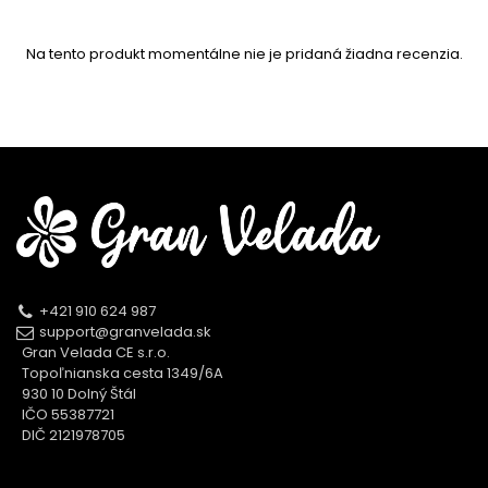
Na tento produkt momentálne nie je pridaná žiadna recenzia.
+421 910 624 987
support@granvelada.sk
Gran Velada CE s.r.o.
Topoľnianska cesta 1349/6A
930 10 Dolný Štál
IČO 55387721
DIČ 2121978705