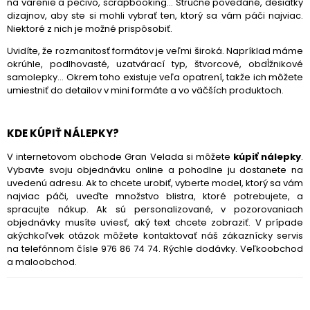
na varenie a pečivo, scrapbooking... Stručne povedané, desiatky
dizajnov, aby ste si mohli vybrať ten, ktorý sa vám páči najviac.
Niektoré z nich je možné prispôsobiť.
Uvidíte, že rozmanitosť formátov je veľmi široká. Napríklad máme
okrúhle, podlhovasté, uzatvárací typ, štvorcové, obdĺžnikové
samolepky... Okrem toho existuje veľa opatrení, takže ich môžete
umiestniť do detailov v mini formáte a vo väčších produktoch.
KDE KÚPIŤ NÁLEPKY?
V internetovom obchode Gran Velada si môžete
kúpiť nálepky
.
Vybavte svoju objednávku online a pohodlne ju dostanete na
uvedenú adresu. Ak to chcete urobiť, vyberte model, ktorý sa vám
najviac páči, uveďte množstvo blistra, ktoré potrebujete, a
spracujte nákup. Ak sú personalizované, v pozorovaniach
objednávky musíte uviesť, aký text chcete zobraziť. V prípade
akýchkoľvek otázok môžete kontaktovať náš zákaznícky servis
na telefónnom čísle 976 86 74 74. Rýchle dodávky. Veľkoobchod
a maloobchod.