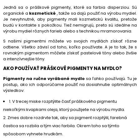
Jedná sa o práškové pigmenty, ktoré sa farbia disperziou. Sú
organické a
kozmetické
, takže sa dajú použiť na výrobu mydiel.
Je nevyhnutné, aby pigmenty mali kozmetickú kvalitu, pretože
budú v kontakte s pokožkou. Tiež nemigrujú, preto sú ideálne na
výrobu mydiel rôznych farieb alebo s technikou mramorovania.
S našimi pigmentmi môžete vo svojich mydlách získať rôzne
odtiene. Všetko závisí od toho, koľko používate. A je to tak, že s
rovnakým pigmentom môžete získať pastelové tóny alebo živšie
a intenzívnejšie tóny.
AKO POUŽÍVAŤ PRÁŠKOVÉ PIGMENTY NA MYDLO?
Pigmenty na ručne vyrábané mydlo
sa ľahko používajú. Tu je
postup, ako ich odporúčame použiť na dosiahnutie optimálnych
výsledkov:
1. V trecej miske rozptýlite časť práškového pigmentu
niekoľkými kvapkami oleja, ktorý použijete na výrobu mydla.
2. Zmes dobre rozdrvte tak, aby sa pigment rozptýlil, farebná
častica sa rozbila a tým viac farbila. Okrem toho sa týmto
spôsobom vyhnete hrudkám.