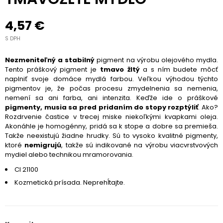
4,57 €
S DPH
Nezmeniteľný a stabilný
pigment na výrobu olejového mydla.
Tento práškový pigment je
tmavo žltý
a s ním budete môcť
naplniť svoje domáce mydlá farbou. Veľkou výhodou týchto
pigmentov je, že počas procesu zmydelnenia sa nemenia,
nemení sa ani farba, ani intenzita. Keďže ide o práškové
pigmenty, musia sa pred pridaním do stopy rozptýliť
. Ako?
Rozdrvenie častice v trecej miske niekoľkými kvapkami oleja.
Akonáhle je homogénny, pridá sa k stope a dobre sa premieša.
Takže neexistujú žiadne hrudky. Sú to vysoko kvalitné pigmenty,
ktoré
nemigrujú
, takže sú indikované na výrobu viacvrstvových
mydiel alebo technikou mramorovania.
CI 21100
Kozmetická prísada. Neprehĺtajte.