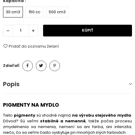
Kapacita :
30 cm3
150 cc
500 cm3
KÚPIŤ
Pridať do zoznamu želaní
Zdieľať:
Popis
PIGMENTY NA MYDLO
Tieto
pigmenty
sú vhodné najmä
na výrobu olejového mydla
.
Dôvod? Sú veľmi
stabilné a nemenné
, takže počas procesu
zmydelnenia sa nemenia, nemení sa ani farba, ani intenzita;
niečo, čo sa veľmi často vyskytuje pri mnohých iných farbivách.