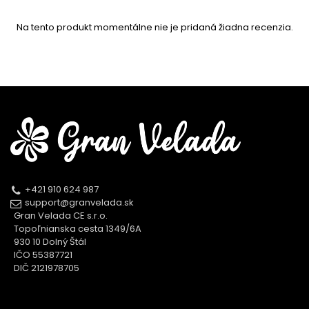
Na tento produkt momentálne nie je pridaná žiadna recenzia.
+421 910 624 987
support@granvelada.sk
Gran Velada CE s.r.o.
Topoľnianska cesta 1349/6A
930 10 Dolný Štál
IČO 55387721
DIČ 2121978705