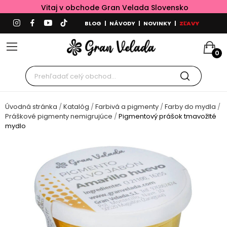
Vitaj v obchode Gran Velada Slovensko
BLOG
|
NÁVODY
|
NOVINKY
|
ZĽAVY
0
Úvodná stránka
Katalóg
Farbivá a pigmenty
Farby do mydla
Práškové pigmenty nemigrujúce
Pigmentový prášok tmavožlté
mydlo