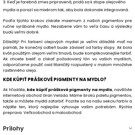
3. Keď je farebná zmes pripravená, pridá sa k stope olejového
mydla a porazí sa mixérom tak, aby bola dokonale integrovaná.
Podľa týchto krokov získate maximum z našich pigmentov pre
ručne vyrábané mydlo. Nezaberie vám to veľa času a výsledky
budú veľmi dobré.
Dôležitý! Pri farbení olejových mydiel je veľmi dôležité mať na
pamäti, že konečný odtieň bude závisieť od farby stopy. Ak bola
kvôli použitým olejom veľmi tmavá, bude komplikovanejšie farbiť.
Ak chcete bieliť a získať požadovaný tón vo vašich mydlách,
odporúčame použiť oxid titaničitý rozpustený v malom množstve
rastlinného oleja.
KDE KÚPIŤ PRÁŠKOVÉ PIGMENTY NA MYDLO?
Ak hľadáte,
kde kúpiť práškové pigmenty na mydlo
, navštívte
internetový obchod Gran Velada. Máme širokú paletu pigmentov,
takže si môžete mydlá zafarbiť. Pozrite sa na našu sekciu farbív a
nájdite ten, ktorý najlepšie vyhovuje vašim potrebám. Rýchla
preprava. Veľkoobchod a maloobchod.
Prílohy