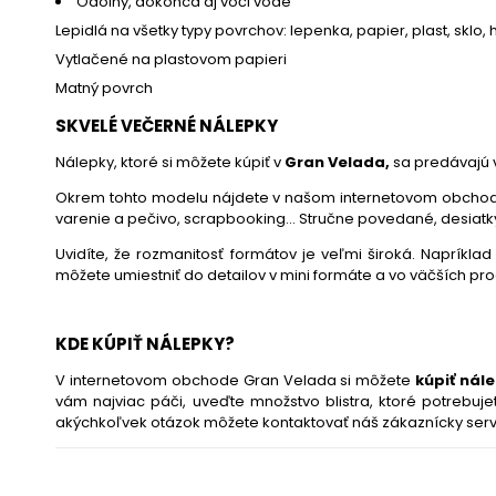
Odolný, dokonca aj voči vode
Lepidlá na všetky typy povrchov: lepenka, papier, plast, sklo, hli
Vytlačené na plastovom papieri
Matný povrch
SKVELÉ VEČERNÉ NÁLEPKY
Nálepky, ktoré si môžete kúpiť v
Gran Velada,
sa predávajú v
Okrem tohto modelu nájdete v našom internetovom obchode š
varenie a pečivo, scrapbooking... Stručne povedané, desiatky d
Uvidíte, že rozmanitosť formátov je veľmi široká. Napríkla
môžete umiestniť do detailov v mini formáte a vo väčších pr
KDE KÚPIŤ NÁLEPKY?
V internetovom obchode Gran Velada si môžete
kúpiť nál
vám najviac páči, uveďte množstvo blistra, ktoré potrebuj
akýchkoľvek otázok môžete kontaktovať náš zákaznícky serv