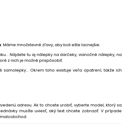
k
. Máme množstevné zľavy, aby boli ešte lacnejšie.
... Nájdete tu aj nálepky na darčeky, vianočné nálepky, na
toré z nich je možné prispôsobiť.
é samolepky... Okrem toho existuje veľa opatrení, takže ich
vedenú adresu. Ak to chcete urobiť, vyberte model, ktorý sa
ednávky musíte uviesť, aký text chcete zobraziť. V prípade
a maloobchod.