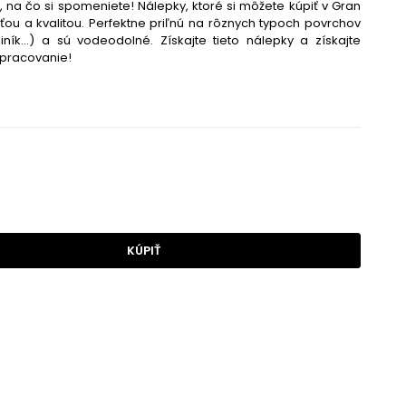
o, na čo si spomeniete! Nálepky, ktoré si môžete kúpiť v Gran
ťou a kvalitou.
Perfektne priľnú na rôznych typoch povrchov
liník...) a sú vodeodolné. Získajte tieto nálepky a získajte
spracovanie!
KÚPIŤ