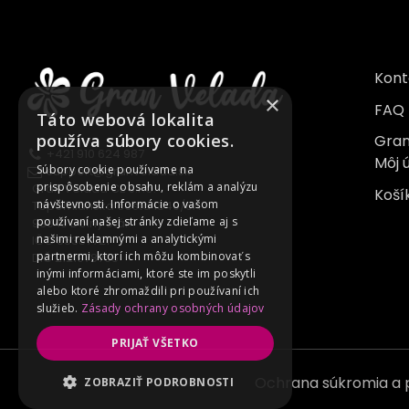
Kont
×
FAQ
Táto webová lokalita
používa súbory cookies.
Gran
+421 910 624 987
Môj 
Súbory cookie používame na
support@granvelada.sk
prispôsobenie obsahu, reklám a analýzu
Gran Velada CE s.r.o.
Koší
návštevnosti. Informácie o vašom
Topoľnianska cesta 1349/6A
používaní našej stránky zdieľame aj s
930 10 Dolný Štál
našimi reklamnými a analytickými
IČO 55387721
partnermi, ktorí ich môžu kombinovať s
DIČ 2121978705
inými informáciami, ktoré ste im poskytli
alebo ktoré zhromaždili pri používaní ich
služieb.
Zásady ochrany osobných údajov
PRIJAŤ VŠETKO
Ochrana súkromia a
ZOBRAZIŤ PODROBNOSTI