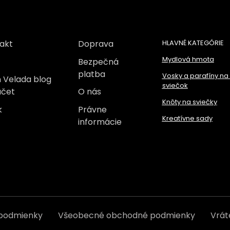
akt
Doprava
HLAVNÉ KATEGÓRIE
Mydlová hmota
Bezpečná
platba
Vosky a parafíny na
 Velada blog
sviečok
účet
O nás
Knôty na sviečky
k
Právne
Kreatívne sady
informácie
 podmienky
Všeobecné obchodné podmienky
Vrát