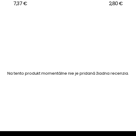
7,37 €
2,80 €
Na tento produkt momentálne nie je pridaná žiadna recenzia.