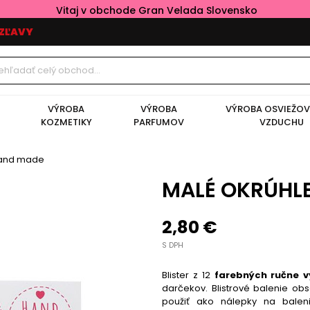
Vitaj v obchode Gran Velada Slovensko
ZĽAVY
VÝROBA
VÝROBA
VÝROBA OSVIEŽO
KOZMETIKY
PARFUMOV
VZDUCHU
hand made
MALÉ OKRÚHL
2,80 €
S DPH
Blister z 12
farebných ručne v
darčekov. Blistrové balenie ob
použiť ako nálepky na baleni