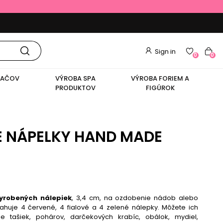
Sign in
0
0
VAČOV
VÝROBA SPA
VÝROBA FORIEM A
PRODUKTOV
FIGÚROK
E NÁPELKY HAND MADE
yrobených nálepiek
, 3,4 cm, na ozdobenie nádob alebo
sahuje 4 červené, 4 fialové a 4 zelené nálepky. Môžete ich
e tašiek, pohárov, darčekových krabíc, obálok, mydiel,