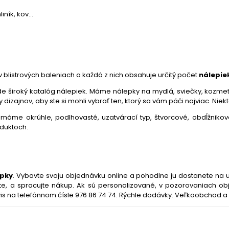
ník, kov...
 blistrových baleniach a každá z nich obsahuje určitý počet
nálepie
iroký katalóg nálepiek. Máme nálepky na mydlá, sviečky, kozmetiku
izajnov, aby ste si mohli vybrať ten, ktorý sa vám páči najviac. Niek
d máme okrúhle, podlhovasté, uzatvárací typ, štvorcové, obdĺžnikov
oduktoch.
epky
. Vybavte svoju objednávku online a pohodlne ju dostanete na u
ete, a spracujte nákup. Ak sú personalizované, v pozorovaniach obj
is na telefónnom čísle 976 86 74 74. Rýchle dodávky. Veľkoobchod 