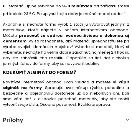
Materiál úplne vytvrdne po
9-11 minútach
od začiatku zmesi
pri teplote 23 ° C. Po uplynutí tejto doby je možné model oddeliť.
Akonáhle si necháte formu vyrobiť, stačí ju vytvarovať jedným z
materiálov, ktoré nájdete v našom internetovom obchode.
Môžete
pracovať so sadrou, vodnou živicou a dokonca aj
cementom
. Vy sa rozhodnete, aký materiál uprednostňujete pri
výrobe svojich domácich majstrov! Vyberte si materiál, ktorý si
vyberiete, nechajte ho veľmi dobre zaschnúť, najmenej 24 hodín,
aby ste zabránili jeho rozbitiu. Odporúča sa tiež dať niekoľko
jemných ťahov do formy, aby sa nevytvorili bubliny.
KDE KÚPIŤ ALGINÁT DO FORIEM?
Navštívte internetový obchod Gran Velada a môžete
si kúpiť
alginát na formy
. Spracujte svoj nákup rýchlo, pohodlne a
bezpečne a objednávku dostanete už do niekoľkých dní. Dali
sme vám tiež k dispozícii potrebné materiály, aby ste mohli
vytvoriť svoje čísla. Osobná pozornosť. Rýchla preprava.
Prílohy