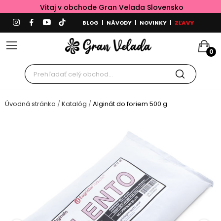
Vitaj v obchode Gran Velada Slovensko
BLOG
|
NÁVODY
|
NOVINKY
|
ZĽAVY
0
Úvodná stránka
Katalóg
Alginát do foriem 500 g