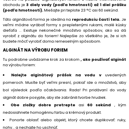
obchodu je
3 diely vody (podľa hmotnosti) až 1 diel prášku
(podľa hmotnosti).
Miešajte pri teplote 23 °C asi 60 sekúnd.
Táto alginátová forma je ideálna na
reprodukciu častí tela.
Je
veľmi módne vyrábať formy s prepletenými rukami, malé kúsky
dieťaťa ... Existuje nekonečné množstvo spôsobov, ako sa dá
vyrobiť z alginátu do foriem! Najlepšie zo všetkého je, že si ich
budete môcť vyrobiť doma remeselným spôsobom.
ALGINÁT NA VÝROBU FORIEM
Tu podrobne uvádzame krok za krokom
, ako používať alginát
na výrobu foriem:
Nalejte alginátový prášok na vodu v
uvedených
pomeroch. Musíte byť veľmi presní, pokiaľ ide o množstvá, aby
bol výsledok podľa očakávania. Rada! Pri pridávaní do vody
alginát dobre posypte, aby ste zabránili tvorbe hrudiek.
Obe zložky dobre pretrepte
asi
60 sekúnd
, kým
nedosiahnete homogénnu farbu a krémový produkt.
Ponorte oblasť alebo objekt, ktorý chcete duplikovať: ruky,
nohy... a nechajte ho uschnúť.