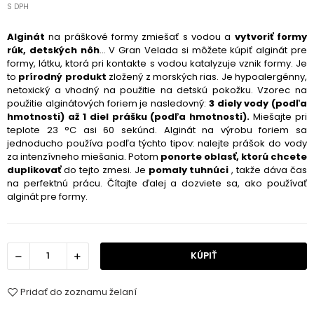
S DPH
Alginát
na práškové formy zmiešať s vodou a
vytvoriť formy
rúk, detských nôh
... V Gran Velada si môžete kúpiť alginát pre
formy, látku, ktorá pri kontakte s vodou katalyzuje vznik formy. Je
to
prírodný produkt
zložený z morských rias. Je hypoalergénny,
netoxický a vhodný na použitie na detskú pokožku. Vzorec na
použitie alginátových foriem je nasledovný:
3 diely vody (podľa
hmotnosti) až 1 diel prášku (podľa hmotnosti).
Miešajte pri
teplote 23 °C asi 60 sekúnd. Alginát na výrobu foriem sa
jednoducho používa podľa týchto tipov: nalejte prášok do vody
za intenzívneho miešania. Potom
ponorte oblasť, ktorú chcete
duplikovať
do tejto zmesi. Je
pomaly tuhnúci
, takže dáva čas
na perfektnú prácu. Čítajte ďalej a dozviete sa, ako používať
alginát pre formy.
KÚPIŤ
Pridať do zoznamu želaní