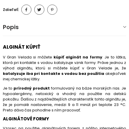
Zdieľať:
Popis
ALGINÁT KÚPIŤ
V Gran Velada si môžete
kúpiť alginát na formy
. Je to látka,
ktorá pri kontakte s vodou katalyzuje vznik formy.
Práve jednou z
výhod alginátu, ktorú si môžete kúpiť v Gran Velade je, že
katalyzuje iba pri kontakte s vodou bez použitia
akejkoľvek
inej chemickej látky.
Je to
prírodný produkt
formulovaný na báze morských rias. Je
hypoalergénny, netoxický a vhodný na použitie na detskú
pokožku. Ďalšou z najdôležitejších charakteristík tohto alginátu je,
že je pomalé nastavenie, medzi
9 a 11 minút pri teplote 23 °C.
Preto dáva čas pohodlne s ním pracovať.
ALGINÁTOVÉ FORMY
Vzorec na použitie alginátových foriem z nášho internetového