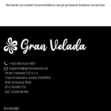
Na tento produkt momentálne nie je pridaná žiadna recenzia.
+421 910 624 987
support@granvelada.sk
Gran Velada CE s.r.o.
Topoľnianska cesta 1349/6A
930 10 Dolný Štál
IČO 55387721
DIČ 2121978705
Kontakt