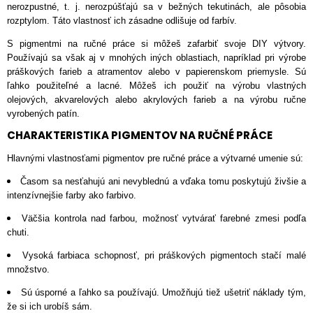
nerozpustné, t. j. nerozpúšťajú sa v bežných tekutinách, ale pôsobia
rozptylom. Táto vlastnosť ich zásadne odlišuje od farbív.
S pigmentmi na ručné práce si môžeš zafarbiť svoje DIY výtvory.
Používajú sa však aj v mnohých iných oblastiach, napríklad pri výrobe
práškových farieb a atramentov alebo v papierenskom priemysle. Sú
ľahko použiteľné a lacné. Môžeš ich použiť na výrobu vlastných
olejových, akvarelových alebo akrylových farieb a na výrobu ručne
vyrobených patín.
CHARAKTERISTIKA PIGMENTOV NA RUČNÉ PRÁCE
Hlavnými vlastnosťami pigmentov pre ručné práce a výtvarné umenie sú:
Časom sa nesťahujú ani nevyblednú a vďaka tomu poskytujú živšie a
intenzívnejšie farby ako farbivo.
Väčšia kontrola nad farbou, možnosť vytvárať farebné zmesi podľa
chuti.
Vysoká farbiaca schopnosť, pri práškových pigmentoch stačí malé
množstvo.
Sú úsporné a ľahko sa používajú. Umožňujú tiež ušetriť náklady tým,
že si ich urobíš sám.