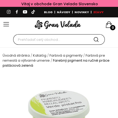
Vitaj v obchode Gran Velada Slovensko
BLOG
|
NÁVODY
|
NOVINKY
|
ZĽAVY
0
Úvodná stránka
Katalóg
Farbivá a pigmenty
Farbivá pre
remeslá a výtvarné umenie
Farebný pigment na ručné práce
pistáciová zelená