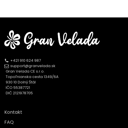
+421 910 624 987
support@granvelada.sk
Gran Velada CE s.r.o.
Topoľnianska cesta 1349/6A
930 10 Dolný Štál
IČO 55387721
DIČ 2121978705
Kontakt
FAQ