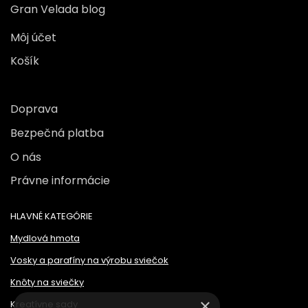
Gran Velada blog
Môj účet
Košík
Doprava
Bezpečná platba
O nás
Právne informácie
HLAVNÉ KATEGÓRIE
Mydlová hmota
Vosky a parafíny na výrobu sviečok
Knôty na sviečky
×
Kreatívne sady