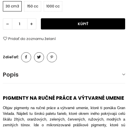
30 cm3
150 cc
1000 cc
KÚPIŤ
Pridať do zoznamu želaní
Zdieľať:
Popis
PIGMENTY NA RUČNÉ PRÁCE A VÝTVARNÉ UMENIE
Objav pigmenty na ručné práce a výtvarné umenie, ktoré ti ponúka Gran
Velada. Nájdeš tu širokú paletu farieb, ktoré okrem iného pokrývajú celú
škálu žltých, oranžových, zelených, červených, ružových, modrých a
zemitých tónov. Ide o mikronizované práškové pigmenty, ktoré sú