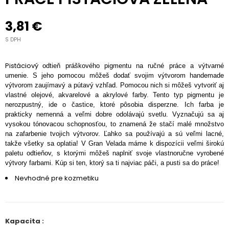
3,81 €
S DPH
Pistáciový
odtieň práškového pigmentu na ručné práce a výtvarné
umenie. S jeho pomocou môžeš dodať svojim výtvorom handemade
výtvorom zaujímavý a pútavý vzhľad. Pomocou nich si môžeš vytvoriť aj
vlastné olejové, akvarelové a akrylové farby. Tento typ pigmentu je
nerozpustný, ide o častice, ktoré pôsobia disperzne. Ich farba je
prakticky nemenná a veľmi dobre odolávajú svetlu. Vyznačujú sa aj
vysokou tónovacou schopnosťou, to znamená že stačí malé množstvo
na zafarbenie tvojich výtvorov. Ľahko sa používajú a sú veľmi lacné,
takže všetky sa oplatia! V Gran Velada máme k dispozícii veľmi širokú
paletu odtieňov, s ktorými môžeš naplniť svoje vlastnoručne vyrobené
výtvory farbami. Kúp si ten, ktorý sa ti najviac páči, a pusti sa do práce!
Nevhodné pre kozmetiku
Kapacita :