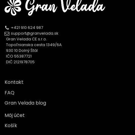
+421 910 624 987
support@granvelada.sk
Gran Velada CE s.r.o.
Topoľnianska cesta 1349/6A
930 10 Dolný Štál
IČO 55387721
DIČ 2121978705
Kontakt
FAQ
Gran Velada blog
Môj účet
Košík