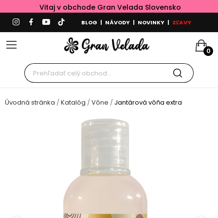
Vitaj v obchode Gran Velada Slovensko
BLOG
|
NÁVODY
|
NOVINKY
|
ZĽAVY
0
Úvodná stránka
Katalóg
Vône
Jantárová vôňa extra