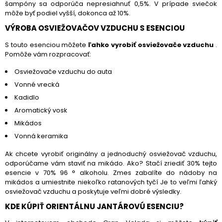
šampóny sa odporúča nepresiahnuť 0,5%. V prípade sviečok
môže byť podiel vyšší, dokonca až 10%.
VÝROBA OSVIEŽOVAČOV VZDUCHU S ESENCIOU
S touto esenciou môžete
ľahko vyrobiť osviežovače vzduchu
.
Pomôže vám rozpracovať:
Osviežovače vzduchu do auta
Vonné vrecká
Kadidlo
Aromatický vosk
Mikádos
Vonná keramika
Ak chcete vyrobiť originálny a jednoduchý osviežovač vzduchu,
odporúčame vám staviť na mikádo. Ako? Stačí zriediť 30% tejto
esencie v 70% 96 ° alkoholu. Zmes zabalíte do nádoby na
mikádos a umiestnite niekoľko ratanových tyčí Je to veľmi ľahký
osviežovač vzduchu a poskytuje veľmi dobré výsledky.
KDE KÚPIŤ ORIENTÁLNU JANTÁROVÚ ESENCIU?