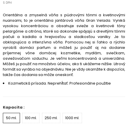
S DPH
Orientálna a zmyselná vôňa s púdrovými tónmi a kvetinovými
nuansami, to je orientálna jantárová vôňa Gran Velada. Vyniká
vysokou koncentráciou a obsahuje svieže a kvetinové tóny
pelargónie a citróna, ktoré sa dokonale spájajú s drevitými tónmi
pačuli a kadidla a hrejivosťou a sladkosťou vanilky. Je to
obklopujúca a intenzívna vôňa. Pomocou nej si ľahko a rýchlo
vyrobíš domáci parfum a môžeš ju použiť aj na dodanie
príjemnej vône domácej kozmetike, mydlám, sviečkam,
osviežovačom vzduchu. Je veľmi koncentrovaná a univerzálna.
Môžeš ju použiť na množstvo účelov, ako ti ukážeme nižšie. Litrový
formát sa vyrába na objednávku. Nie je vždy okamžite k dispozícii,
takže čas dodania sa môže oneskoriť.
Kozmetická prísada. Neprehĺtať.
Profesionálne použitie
Kapacita :
50 ml.
100 ml.
250 ml.
1000 ml.