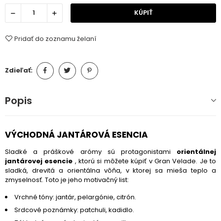
KÚPIŤ
Pridať do zoznamu želaní
Zdieľať:
Popis
VÝCHODNÁ JANTÁROVÁ ESENCIA
Sladké a práškové arómy sú protagonistami
orientálnej
jantárovej esencie
, ktorú si môžete kúpiť v Gran Velade. Je to
sladká, drevitá a orientálna vôňa, v ktorej sa mieša teplo a
zmyselnosť. Toto je jeho motivačný list:
Vrchné tóny: jantár, pelargónie, citrón.
Srdcové poznámky: patchuli, kadidlo.