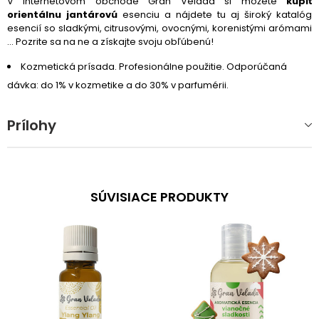
V internetovom obchode Gran Velada si môžete
kúpiť
orientálnu jantárovú
esenciu a nájdete tu aj široký katalóg
esencií so sladkými, citrusovými, ovocnými, korenistými arómami
... Pozrite sa na ne a získajte svoju obľúbenú!
Kozmetická prísada. Profesionálne použitie. Odporúčaná
dávka: do 1% v kozmetike a do 30% v parfumérii.
Prílohy
SÚVISIACE PRODUKTY