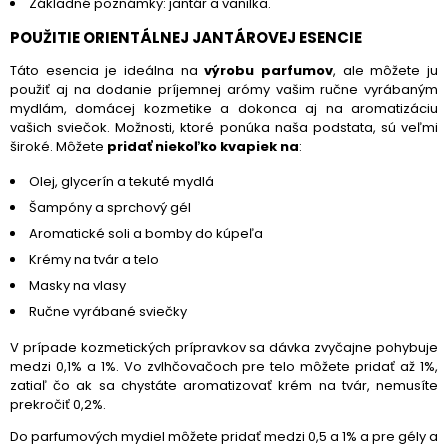
Základné poznámky: jantár a vanilka.
POUŽITIE ORIENTÁLNEJ JANTÁROVEJ ESENCIE
Táto esencia je ideálna na
výrobu parfumov
, ale môžete ju
použiť aj na dodanie príjemnej arómy vašim ručne vyrábaným
mydlám, domácej kozmetike a dokonca aj na aromatizáciu
vašich sviečok. Možnosti, ktoré ponúka naša podstata, sú veľmi
široké. Môžete
pridať niekoľko kvapiek na
:
Olej, glycerín a tekuté mydlá
Šampóny a sprchový gél
Aromatické soli a bomby do kúpeľa
Krémy na tvár a telo
Masky na vlasy
Ručne vyrábané sviečky
V prípade kozmetických prípravkov sa dávka zvyčajne pohybuje
medzi 0,1% a 1%. Vo zvlhčovačoch pre telo môžete pridať až 1%,
zatiaľ čo ak sa chystáte aromatizovať krém na tvár, nemusíte
prekročiť 0,2%.
Do parfumových mydiel môžete pridať medzi 0,5 a 1% a pre gély a