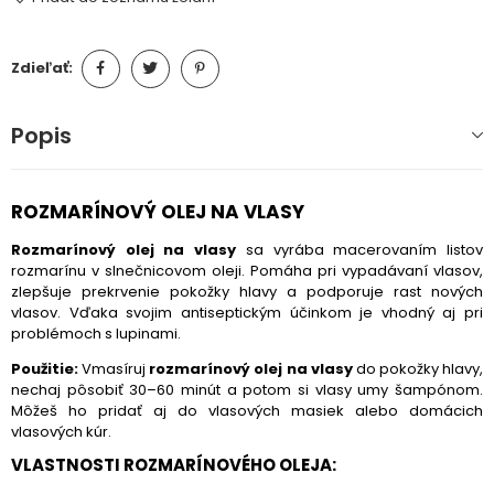
Zdieľať:
Popis
ROZMARÍNOVÝ OLEJ NA VLASY
Rozmarínový olej na vlasy
sa vyrába macerovaním listov
rozmarínu v slnečnicovom oleji. Pomáha pri vypadávaní vlasov,
zlepšuje prekrvenie pokožky hlavy a podporuje rast nových
vlasov. Vďaka svojim antiseptickým účinkom je vhodný aj pri
problémoch s lupinami.
Použitie:
Vmasíruj
rozmarínový olej na vlasy
do pokožky hlavy,
nechaj pôsobiť 30–60 minút a potom si vlasy umy šampónom.
Môžeš ho pridať aj do vlasových masiek alebo domácich
vlasových kúr.
VLASTNOSTI ROZMARÍNOVÉHO OLEJA: