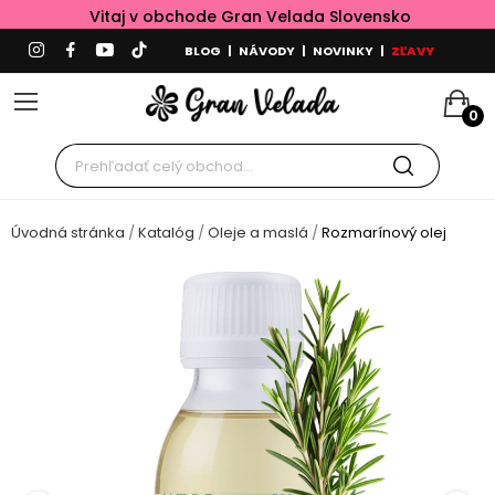
Vitaj v obchode Gran Velada Slovensko
BLOG
|
NÁVODY
|
NOVINKY
|
ZĽAVY
0
Úvodná stránka
Katalóg
Oleje a maslá
Rozmarínový olej