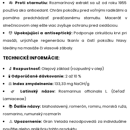
🎋
Proti starnutiu:
Rozmarínový extrakt sa už od roku 1955
používa ako antioxidant. Chráni pokožku pred voľnými radikálmi a
pomáha predchádzať predčasnému starnutiu. Macerát v
slnečnicovom oleji ešte viac zvyšuje ochranu pred oxidáciou.
💆
Upokojujúci a antiseptický:
Podporuje cirkuláciu krvi pri
masáži, urýchľuje regeneráciu tkanív a čistí pokožku hlavy.
Ideálny na masáže či vlasové zábaly.
TECHNICKÉ INFORMÁCIE:
🔬
Rozpustnosť:
Olejový základ (rozpustný v oleji)
🧪
Odporúčané dávkovanie:
2 až 10 %
⚖️
Index zmydelnenia:
133,33 mg NaOH/g
🌿
Latinský názov:
Rosmarinus officinalis L. (čeľaď
Lamiaceae)
📚
Ďalšie názvy:
blahoslavený, romerón, romiru, morská ruža,
rosmarino, rumunský rozmarín
⚠️
Upozornenie:
Gran Velada nezodpovedá za individuálne
použitie alebo aplikáciu tohto produktu.