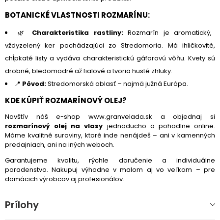
BOTANICKÉ VLASTNOSTI ROZMARÍNU:
🌿
Charakteristika rastliny:
Rozmarín je aromatický,
vždyzelený ker pochádzajúci zo Stredomoria. Má ihličkovité,
chĺpkaté listy a vydáva charakteristickú gáforovú vôňu. Kvety sú
drobné, bledomodré až fialové a tvoria husté zhluky.
📍
Pôvod:
Stredomorská oblasť – najmä južná Európa.
KDE KÚPIŤ ROZMARÍNOVÝ OLEJ?
Navštív náš e-shop
www.granvelada.sk
a objednaj si
rozmarínový olej na vlasy
jednoducho a pohodlne online.
Máme kvalitné suroviny, ktoré inde nenájdeš – ani v kamenných
predajniach, ani na iných weboch.
Garantujeme kvalitu, rýchle doručenie a individuálne
poradenstvo. Nakupuj výhodne v malom aj vo veľkom – pre
domácich výrobcov aj profesionálov.
Prílohy