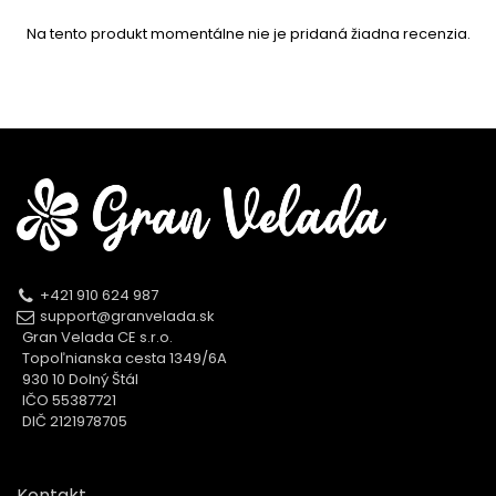
Na tento produkt momentálne nie je pridaná žiadna recenzia.
+421 910 624 987
support@granvelada.sk
Gran Velada CE s.r.o.
Topoľnianska cesta 1349/6A
930 10 Dolný Štál
IČO 55387721
DIČ 2121978705
Kontakt