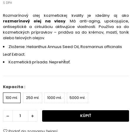
S DPH
Rozmarínový olej kozmetickej kvality je ideálny aj ako
rozmarínový olej na vlasy
. Má anti-aging, upokojujúce,
antiseptické a cirkuláciu aktivujúce vlastnosti. Používa sa do
kozmetických prípravkov – pridáva sa do krémov, mastí, toník
alebo telových olejov.
Zloženie: Helianthus Annuus Seed Oil, Rosmarinus officinalis
Leaf Extract.
Kozmetická prísada. Neprehĺtať.
Kapacita :
100 ml.
250 ml.
1000 ml.
5000 ml.
KÚPIŤ
Pridať do zoznamu želaní