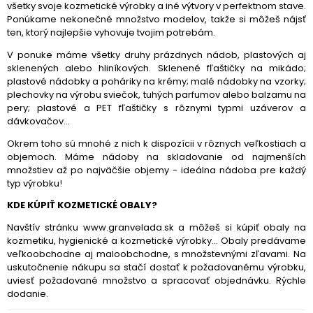
všetky svoje kozmetické výrobky a iné výtvory v perfektnom stave.
Ponúkame nekonečné množstvo modelov, takže si môžeš nájsť
ten, ktorý najlepšie vyhovuje tvojim potrebám.
V ponuke máme všetky druhy prázdnych nádob, plastových aj
sklenených alebo hliníkových. Sklenené fľaštičky na mikádo;
plastové nádobky a poháriky na krémy; malé nádobky na vzorky;
plechovky na výrobu sviečok, tuhých parfumov alebo balzamu na
pery; plastové a PET fľaštičky s rôznymi typmi uzáverov a
dávkovačov...
Okrem toho sú mnohé z nich k dispozícii v rôznych veľkostiach a
objemoch. Máme nádoby na skladovanie od najmenších
množstiev až po najväčšie objemy - ideálna nádoba pre každý
typ výrobku!
KDE KÚPIŤ KOZMETICKÉ OBALY?
Navštív stránku www.granvelada.sk a môžeš si kúpiť obaly na
kozmetiku, hygienické a kozmetické výrobky... Obaly predávame
veľkoobchodne aj maloobchodne, s množstevnými zľavami. Na
uskutočnenie nákupu sa stačí dostať k požadovanému výrobku,
uviesť požadované množstvo a spracovať objednávku. Rýchle
dodanie.