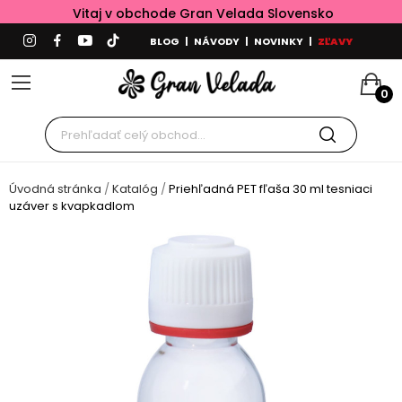
Vitaj v obchode Gran Velada Slovensko
BLOG
|
NÁVODY
|
NOVINKY
|
ZĽAVY
0
Úvodná stránka
Katalóg
Priehľadná PET fľaša 30 ml tesniaci
uzáver s kvapkadlom