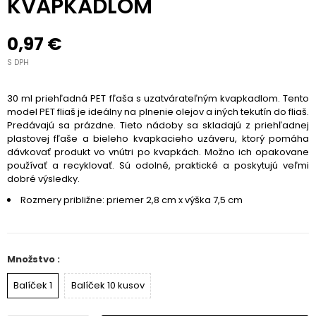
KVAPKADLOM
0,97 €
S DPH
30 ml priehľadná PET fľaša s uzatvárateľným kvapkadlom. Tento
model PET fliaš je ideálny na plnenie olejov a iných tekutín do fliaš.
Predávajú sa prázdne. Tieto nádoby sa skladajú z priehľadnej
plastovej fľaše a bieleho kvapkacieho uzáveru, ktorý pomáha
dávkovať produkt vo vnútri po kvapkách. Možno ich opakovane
používať a recyklovať. Sú odolné, praktické a poskytujú veľmi
dobré výsledky.
Rozmery približne: priemer 2,8 cm x výška 7,5 cm
Množstvo :
Balíček 1
Balíček 10 kusov