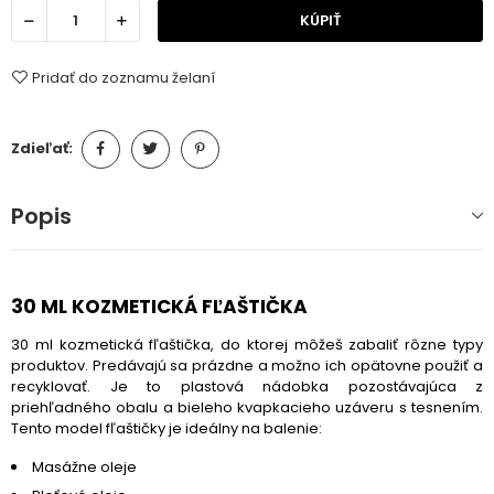
KÚPIŤ
Pridať do zoznamu želaní
Zdieľať:
Popis
30 ML KOZMETICKÁ FĽAŠTIČKA
30 ml kozmetická fľaštička, do ktorej môžeš zabaliť rôzne typy
produktov. Predávajú sa prázdne a možno ich opätovne použiť a
recyklovať. Je to plastová nádobka pozostávajúca z
priehľadného obalu a bieleho kvapkacieho uzáveru s tesnením.
Tento model fľaštičky je ideálny na balenie:
Masážne oleje