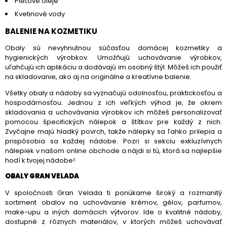
Pleťové oleje
Kvetinové vody
BALENIE NA KOZMETIKU
Obaly sú nevyhnutnou súčasťou domácej kozmetiky a
hygienických výrobkov. Umožňujú uchovávanie výrobkov,
uľahčujú ich aplikáciu a dodávajú im osobný štýl. Môžeš ich použiť
na skladovanie, ako aj na originálne a kreatívne balenie.
Všetky obaly a nádoby sa vyznačujú odolnosťou, praktickosťou a
hospodárnosťou. Jednou z ich veľkých výhod je, že okrem
skladovania a uchovávania výrobkov ich môžeš personalizovať
pomocou špecifických nálepok a štítkov pre každý z nich.
Zvyčajne majú hladký povrch, takže nálepky sa ľahko prilepia a
prispôsobia sa každej nádobe. Pozri si sekciu exkluzívnych
nálepiek v našom online obchode a nájdi si tú, ktorá sa najlepšie
hodí k tvojej nádobe!
OBALY GRAN VELADA
V spoločnosti Gran Velada ti ponúkame široký a rozmanitý
sortiment obalov na uchovávanie krémov, gélov, parfumov,
make-upu a iných domácich výtvorov. Ide o kvalitné nádoby,
dostupné z rôznych materiálov, v ktorých môžeš uchovávať