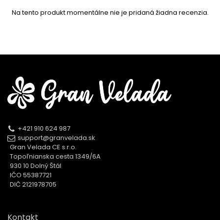
Na tento produkt momentálne nie je pridaná žiadna recenzia.
+421 910 624 987
support@granvelada.sk
Gran Velada CE s.r.o.
Topoľnianska cesta 1349/6A
930 10 Dolný Štál
IČO 55387721
DIČ 2121978705
Kontakt