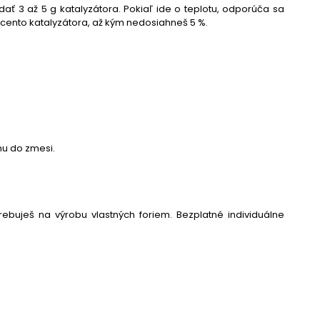
dať 3 až 5 g katalyzátora. Pokiaľ ide o teplotu, odporúča sa
ercento katalyzátora, až kým nedosiahneš 5 %.
hu do zmesi.
rebuješ na výrobu vlastných foriem. Bezplatné individuálne