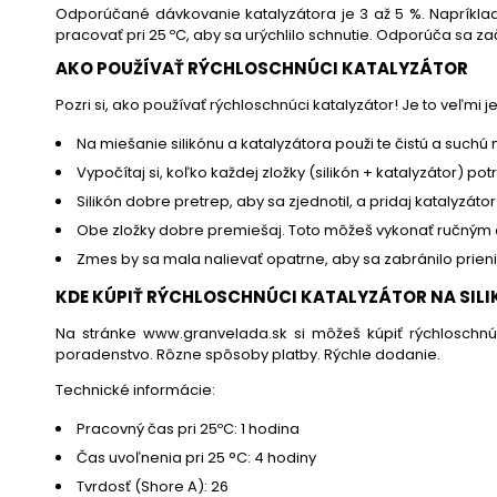
Odporúčané dávkovanie katalyzátora je 3 až 5 %. Napríklad n
pracovať pri 25 ºC, aby sa urýchlilo schnutie. Odporúča sa z
AKO POUŽÍVAŤ RÝCHLOSCHNÚCI KATALYZÁTOR
Pozri si, ako používať rýchloschnúci katalyzátor! Je to veľm
Na miešanie silikónu a katalyzátora použi te čistú a suchú
Vypočítaj si, koľko každej zložky (silikón + katalyzátor) pot
Silikón dobre pretrep, aby sa zjednotil, a pridaj katalyz
Obe zložky dobre premiešaj. Toto môžeš vykonať ručným 
Zmes by sa mala nalievať opatrne, aby sa zabránilo prienik
KDE KÚPIŤ RÝCHLOSCHNÚCI KATALYZÁTOR NA SIL
Na stránke www.granvelada.sk si môžeš kúpiť rýchloschnúci
poradenstvo. Rôzne spôsoby platby. Rýchle dodanie.
Technické informácie:
Pracovný čas pri 25ºC: 1 hodina
Čas uvoľnenia pri 25 °C: 4 hodiny
Tvrdosť (Shore A): 26