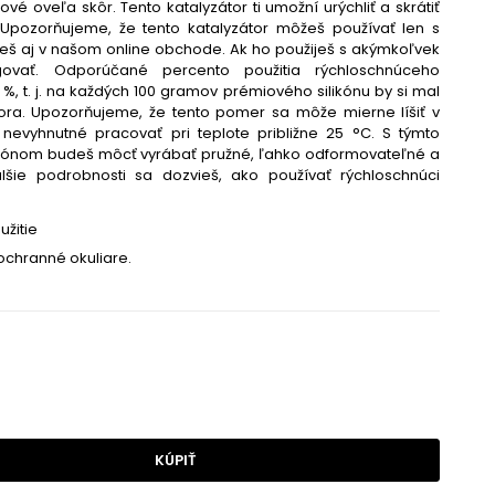
é oveľa skôr. Tento katalyzátor ti umožní urýchliť a skrátiť
 Upozorňujeme, že tento katalyzátor môžeš používať len s
deš aj v našom online obchode. Ak ho použiješ s akýmkoľvek
govať. Odporúčané percento použitia rýchloschnúceho
5 %, t. j. na každých 100 gramov prémiového silikónu by si mal
ora. Upozorňujeme, že tento pomer sa môže mierne líšiť v
e nevyhnutné pracovať pri teplote približne 25 °C. S týmto
ikónom budeš môcť vyrábať pružné, ľahko odformovateľné a
lšie podrobnosti sa dozvieš, ako používať rýchloschnúci
užitie
ochranné okuliare.
KÚPIŤ