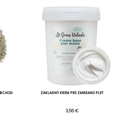
OBCHOD
ZÁKLADNÝ KRÉM PRE ZMIEŠANÚ PLEŤ
F
3,56 €