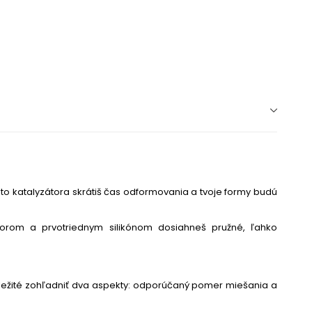
to katalyzátora skrátiš čas odformovania a tvoje formy budú
átorom a prvotriednym silikónom dosiahneš pružné, ľahko
dôležité zohľadniť dva aspekty: odporúčaný pomer miešania a