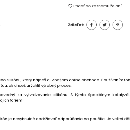
Pridať do zoznamu želaní
Zdieľať:
 silikónu, ktorý nájdeš aj v našom online obchode. Používaním toh
ťou, ak chceš urýchliť výrobný proces.
povedný za vytvrdzovanie silikónu. S týmto špeciálnym katalyz
ojich foriem!
likón je nevyhnutné dodržiavať odporúčania na použitie. Je veľmi 