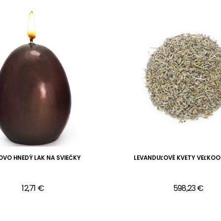
VO HNEDÝ LAK NA SVIEČKY
LEVANDUĽOVÉ KVETY VEĽKO
12,71 €
598,23 €