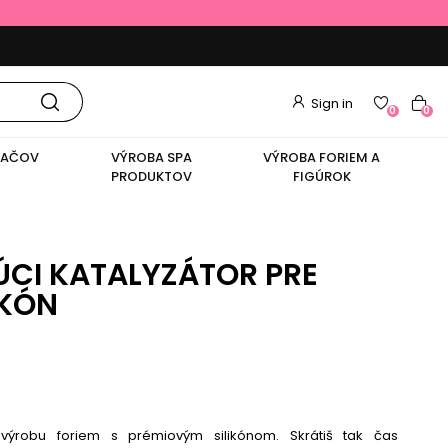
Sign in
0
0
VAČOV
VÝROBA SPA
VÝROBA FORIEM A
PRODUKTOV
FIGÚROK
CI KATALYZÁTOR PRE
IKÓN
 výrobu foriem s prémiovým silikónom. Skrátiš tak čas