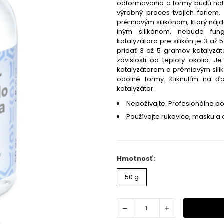
odformovania a formy budú hotov
výrobný proces tvojich foriem.
prémiovým silikónom, ktorý náj
iným silikónom, nebude fun
katalyzátora pre silikón je 3 až 
pridať 3 až 5 gramov katalyzát
závislosti od teploty okolia. J
katalyzátorom a prémiovým sil
odolné formy. Kliknutím na ďa
katalyzátor.
Nepožívajte. Profesionálne po
Používajte rukavice, masku a 
Hmotnosť :
50 g