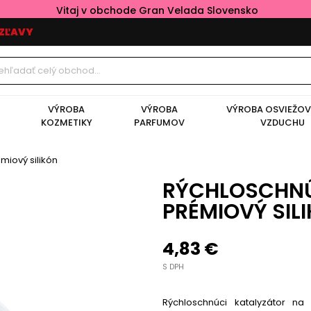
Vitaj v obchode Gran Velada Slovensko
ZĽAVY
VÝROBA
VÝROBA
VÝROBA OSVIEŽO
KOZMETIKY
PARFUMOV
VZDUCHU
miový silikón
RÝCHLOSCHNÚ
PRÉMIOVÝ SIL
4,83 €
S DPH
Rýchloschnúci katalyzátor na