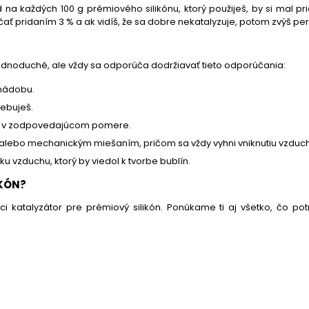
a každých 100 g prémiového silikónu, ktorý použiješ, by si mal pri
ačať pridaním 3 % a ak vidíš, že sa dobre nekatalyzuje, potom zvýš p
i jednoduché, ale vždy sa odporúča dodržiavať tieto odporúčania:
 nádobu.
rebuješ.
átor v zodpovedajúcom pomere.
alebo mechanickým miešaním, pričom sa vždy vyhni vniknutiu vzduc
u vzduchu, ktorý by viedol k tvorbe bublín.
IKÓN?
 katalyzátor pre prémiový silikón. Ponúkame ti aj všetko, čo pot