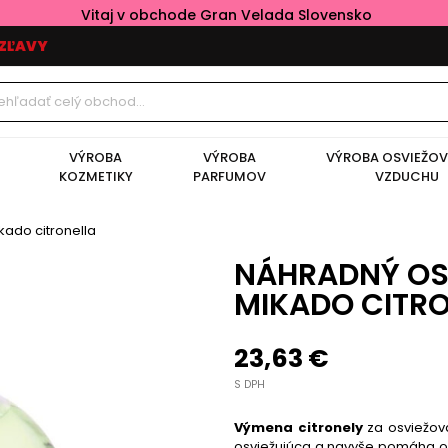
Vitaj v obchode Gran Velada Slovensko
ZĽAVY
VÝROBA
VÝROBA
VÝROBA OSVIEŽO
KOZMETIKY
PARFUMOV
VZDUCHU
ado citronella
NÁHRADNÝ OS
MIKADO CITR
23,63 €
S DPH
Výmena citronely
za osviežova
osviežujúca a navyše pomáha ods