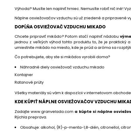
Výhoda? Musíte len naplniť hrniec. Nemusíte robiť nič iné! Vy
Náplne osviežovačov vzduchu sú už zriedené a pripravené vyc
DOPĹŇA OSVIEŽOVAČ VZDUCHU MIKADO
Chcete pripraviť mikádo? Potom stačí naplniť nádobu
výme
jednou z veľkých výhod tohto produktu to, že je praktický
umiestnite mikádo na miesto, kde je prúd a aróma sa rozptýli 
Čo potrebujete, aby ste si mikádos vyrobili doma?
Náhradné diely osviežovač vzduchu mikado
Kontajner
Ratanové prúty
Všetky materiály sú vám k dispozícii v internetovom obchode 
KDE KÚPIŤ NÁPLNE OSVIEŽOVAČOV VZDUCHU MIKA
Zadajte www.granvelada.com
a kúpte si náplne osviež
Rýchla preprava.
Obsahuje:
alkohol, (R)-p-menta-1,8-dién, citronellol, citron