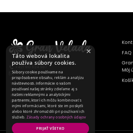
Kont
×
FAQ
Táto webová lokalita
používa súbory cookies.
Gran
+421 910 624 987
Môj 
Súbory cookie používame na
support@granvelada.sk
prispôsobenie obsahu, reklám a analýzu
Gran Velada CE s.r.o.
Koší
návštevnosti. Informácie o vašom
Topoľnianska cesta 1349/6A
používaní našej stránky zdieľame aj s
930 10 Dolný Štál
našimi reklamnými a analytickými
IČO 55387721
partnermi, ktorí ich môžu kombinovať s
DIČ 2121978705
inými informáciami, ktoré ste im poskytli
alebo ktoré zhromaždili pri používaní ich
služieb.
Zásady ochrany osobných údajov
PRIJAŤ VŠETKO