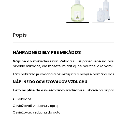
Popis
NÁHRADNÉ DIELY PRE MIKÁDOS
Náplne do mikádos
Gran Velada sú už pripravené na použi
plnenie mikádos, ale môžete im dať aj iné použitie, ako vám 
Táto náhrada je
ovocná a osviežujúca a navyše pomáha odstr
NÁPLNE DO OSVIEŽOVAČOV VZDUCHU
Tieto
náplne do osviežovačov vzduchu
sú skvelé na prípra
Mikádos
Osviežovač vzduchu v spreji
Osviežovač vzduchu do auta