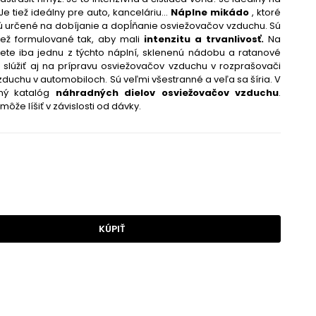
e tiež ideálny pre auto, kanceláriu...
Náplne mikádo
, ktoré
sú určené na dobíjanie a dopĺňanie osviežovačov vzduchu. Sú
tiež formulované tak, aby mali
intenzitu a trvanlivosť.
Na
te iba jednu z týchto náplní, sklenenú nádobu a ratanové
 slúžiť aj na prípravu osviežovačov vzduchu v rozprašovači
duchu v automobiloch. Sú veľmi všestranné a veľa sa šíria. V
ný katalóg
náhradných dielov osviežovačov vzduchu
.
môže líšiť v závislosti od dávky.
KÚPIŤ