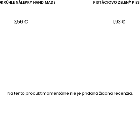
OKRÚHLE NÁLEPKY HAND MADE
PISTÁCIOVO ZELENÝ PIE
3,56 €
1,93 €
Na tento produkt momentálne nie je pridaná žiadna recenzia.