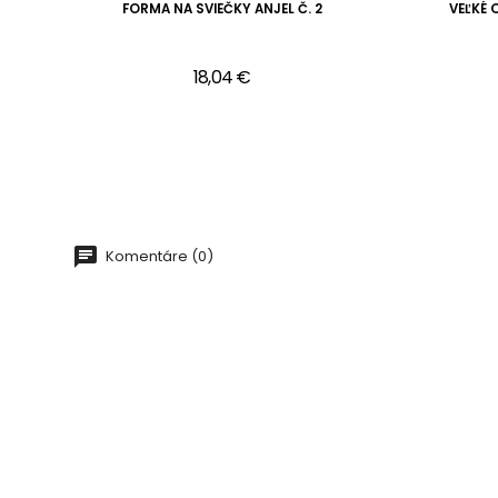
NA
FORMA NA SVIEČKY ANJEL Č. 2
VEĽKÉ 
18,04 €
Komentáre (0)