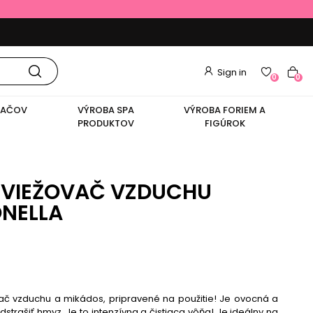
Sign in
0
0
VAČOV
VÝROBA SPA
VÝROBA FORIEM A
PRODUKTOV
FIGÚROK
VIEŽOVAČ VZDUCHU
ONELLA
č vzduchu a mikádos, pripravené na použitie! Je ovocná a
trašiť hmyz. Je to intenzívna a čistiaca vôňa! Je ideálny na