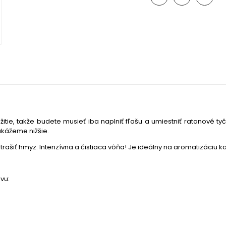
tie, takže budete musieť iba naplniť fľašu a umiestniť ratanové ty
ukážeme nižšie.
ašiť hmyz. Intenzívna a čistiaca vôňa!
Je ideálny na aromatizáciu každ
vu: