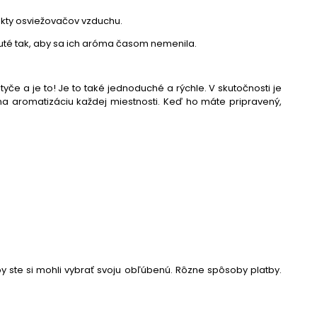
pekty osviežovačov vzduchu.
nuté tak, aby sa ich aróma časom nemenila.
tyče a je to! Je to také jednoduché a rýchle. V skutočnosti je
na aromatizáciu každej miestnosti. Keď ho máte pripravený,
y ste si mohli vybrať svoju obľúbenú. Rôzne spôsoby platby.