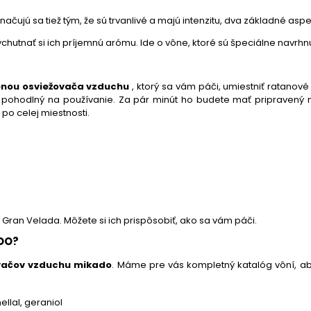
značujú sa tiež tým, že sú trvanlivé a majú intenzitu, dva základné as
hutnať si ich príjemnú arómu. Ide o vône, ktoré sú špeciálne navrh
nou osviežovača vzduchu
, ktorý sa vám páči, umiestniť ratanové 
 a pohodlný na používanie. Za pár minút ho budete mať pripravený 
po celej miestnosti.
Gran Velada. Môžete si ich prispôsobiť, ako sa vám páči.
DO?
ovačov vzduchu mikado
. Máme pre vás kompletný katalóg vôní, ab
ellal, geraniol