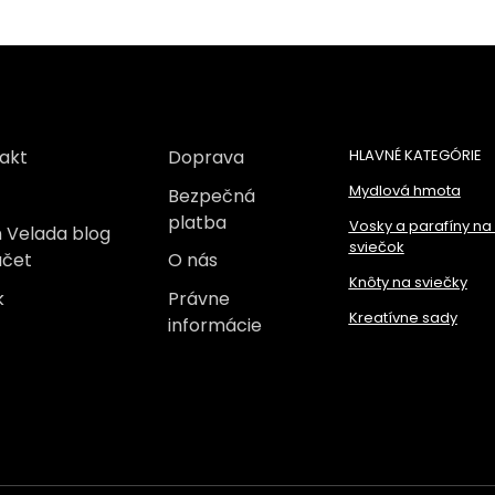
akt
Doprava
HLAVNÉ KATEGÓRIE
Mydlová hmota
Bezpečná
platba
Vosky a parafíny na
 Velada blog
sviečok
účet
O nás
Knôty na sviečky
k
Právne
Kreatívne sady
informácie