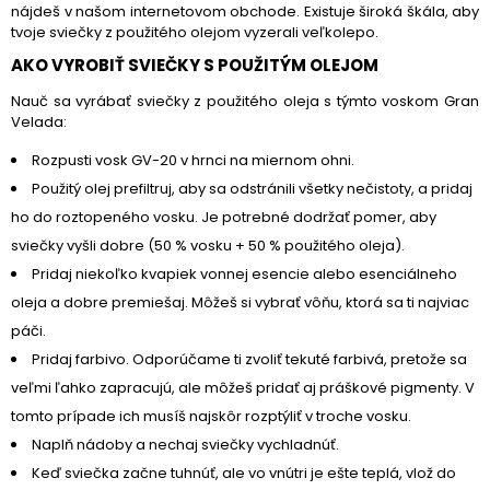
nájdeš v našom internetovom obchode. Existuje široká škála, aby
tvoje sviečky z použitého olejom vyzerali veľkolepo.
AKO VYROBIŤ SVIEČKY S POUŽITÝM OLEJOM
Nauč sa vyrábať sviečky z použitého oleja s týmto voskom Gran
Velada:
Rozpusti vosk GV-20 v hrnci na miernom ohni.
Použitý olej prefiltruj, aby sa odstránili všetky nečistoty, a pridaj
ho do roztopeného vosku. Je potrebné dodržať pomer, aby
sviečky vyšli dobre (50 % vosku + 50 % použitého oleja).
Pridaj niekoľko kvapiek vonnej esencie alebo esenciálneho
oleja a dobre premiešaj. Môžeš si vybrať vôňu, ktorá sa ti najviac
páči.
Pridaj farbivo. Odporúčame ti zvoliť tekuté farbivá, pretože sa
veľmi ľahko zapracujú, ale môžeš pridať aj práškové pigmenty. V
tomto prípade ich musíš najskôr rozptýliť v troche vosku.
Naplň nádoby a nechaj sviečky vychladnúť.
Keď sviečka začne tuhnúť, ale vo vnútri je ešte teplá, vlož do