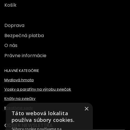
Košík
Doprava
Bezpečná platba
O nás
Právne informácie
HLAVNÉ KATEGÓRIE
Mydlová hmota
Vosky a parafíny na výrobu sviečok
Knôty na sviečky
×
Kreatívne sady
Táto webová lokalita
používa súbory cookies.
ODBER NEWSLETTRA
Súbory cookie používame na