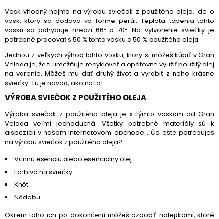
Vosk vhodný najmä na výrobu sviečok z použitého oleja. Ide o
vosk, ktorý sa dodáva vo forme perál. Teplota topenia tohto
vosku sa pohybuje medzi 66º a 70º. Na vytvorenie sviečky je
potrebné pracovať s 50 % tohto vosku a 50 % použitého oleja.
Jednou z veľkých výhod tohto vosku, ktorý si môžeš kúpiť v Gran
Velada je, že ti umožňuje recyklovať a opätovne využiť použitý olej
na varenie. Môžeš mu dať druhý život a vyrobiť z neho krásne
sviečky. Tu je návod, ako na to!
VÝROBA SVIEČOK Z POUŽITÉHO OLEJA
Výroba sviečok z použitého oleja je s týmto voskom od Gran
Velada veľmi jednoduchá. Všetky potrebné materiály sú k
dispozícii v našom internetovom obchode . Čo ešte potrebuješ
na výrobu sviečok z použitého oleja?
Vonnú esenciu alebo esenciálny olej
Farbivo na sviečky
Knôt
Nádobu
Okrem toho ich po dokončení môžeš ozdobiť nálepkami, ktoré