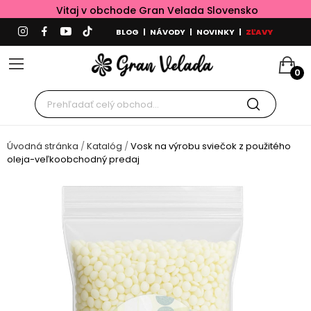
Vitaj v obchode Gran Velada Slovensko
BLOG
|
NÁVODY
|
NOVINKY
|
ZĽAVY
0
Úvodná stránka
Katalóg
Vosk na výrobu sviečok z použitého
oleja-veľkoobchodný predaj