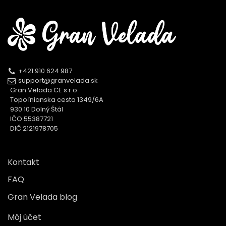
+421 910 624 987
support@granvelada.sk
Gran Velada CE s.r.o.
Topoľnianska cesta 1349/6A
930 10 Dolný Štál
IČO 55387721
DIČ 2121978705
Kontakt
FAQ
Gran Velada blog
Môj účet