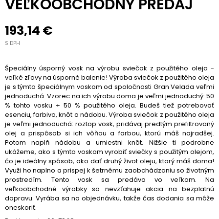
VEĽKOOBCHODNÝ PREDAJ
193,14 €
S DPH
Špeciálny úsporný vosk na výrobu sviečok z použitého oleja -
veľké zľavy na úsporné balenie! Výroba sviečok z použitého oleja
je s týmto špeciálnym voskom od spoločnosti Gran Velada veľmi
jednoduchá. Vzorec na ich výrobu doma je veľmi jednoduchý: 50
% tohto vosku + 50 % použitého oleja. Budeš tiež potrebovať
esenciu, farbivo, knôt a nádobu. Výroba sviečok z použitého oleja
je veľmi jednoduchá: roztop vosk, pridávaj predtým prefiltrovaný
olej a prispôsob si ich vôňou a farbou, ktorú máš najradšej.
Potom naplň nádobu a umiestni knôt. Nižšie ti podrobne
ukážeme, ako s týmto voskom vyrobiť sviečky s použitým olejom,
čo je ideálny spôsob, ako dať druhý život oleju, ktorý máš doma!
Využi ho naplno a prispej k šetrnému zaobchádzaniu so životným
prostredím. Tento vosk sa predáva vo veľkom. Na
veľkoobchodné výrobky sa nevzťahuje akcia na bezplatnú
dopravu. Vyrába sa na objednávku, takže čas dodania sa môže
oneskoriť.