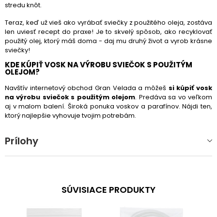
stredu knôt.
Teraz, keď už vieš ako vyrábať sviečky z použitého oleja, zostáva
len uviesť recept do praxe! Je to skvelý spôsob, ako recyklovať
použitý olej, ktorý máš doma - daj mu druhý život a vyrob krásne
sviečky!
KDE KÚPIŤ VOSK NA VÝROBU SVIEČOK S POUŽITÝM
OLEJOM?
Navštív internetový obchod Gran Velada a môžeš
si kúpiť vosk
na výrobu sviečok s použitým olejom
. Predáva sa vo veľkom
aj v malom balení. Široká ponuka voskov a parafínov. Nájdi ten,
ktorý najlepšie vyhovuje tvojim potrebám.
Prílohy
SÚVISIACE PRODUKTY