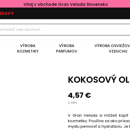
Vitaj v obchode Gran Velada Slovensko
ZĽAVY
VÝROBA
VÝROBA
VÝROBA OSVIEŽO
KOZMETIKY
PARFUMOV
VZDUCHU
KOKOSOVÝ OL
4,57 €
S DPH
V Gran Velada si môžeš kúpiť
kozmetiky. Používa sa ako prí
mydlu penivosť a hydratáciu. Je