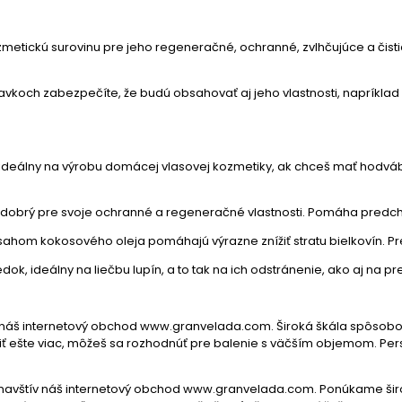
tickú surovinu pre jeho regeneračné, ochranné, zvlhčujúce a čistia
vkoch zabezpečíte, že budú obsahovať aj jeho vlastnosti, napríklad č
 je ideálny na výrobu domácej vlasovej kozmetiky, ak chceš mať hod
je dobrý pre svoje ochranné a regeneračné vlastnosti. Pomáha pred
bsahom kokosového oleja pomáhajú výrazne znížiť stratu bielkovín. 
ok, ideálny na liečbu lupín, a to tak na ich odstránenie, ako aj na pr
ív náš internetový obchod www.granvelada.com. Široká škála spôsobo
etriť ešte viac, môžeš sa rozhodnúť pre balenie s väčším objemom. 
, navštív náš internetový obchod www.granvelada.com. Ponúkame širo