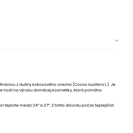
ináciou z dužiny kokosového orecha (Cocos nucifera L.). Je
vele hodí na výrobu domácej kozmetiky, ktorá pomáha
pri teplote medzi 24º a 27º. Z tohto dôvodu počas teplejších