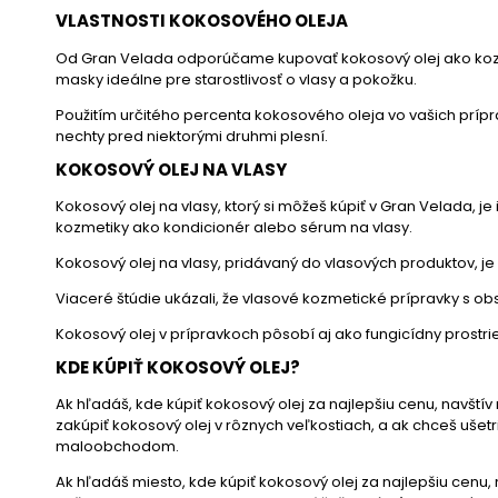
VLASTNOSTI KOKOSOVÉHO OLEJA
Od Gran Velada odporúčame kupovať kokosový olej ako kozme
masky ideálne pre starostlivosť o vlasy a pokožku.
Použitím určitého percenta kokosového oleja vo vašich prípra
nechty pred niektorými druhmi plesní.
KOKOSOVÝ OLEJ NA VLASY
Kokosový olej na vlasy, ktorý si môžeš kúpiť v Gran Velada,
kozmetiky ako kondicionér alebo sérum na vlasy.
Kokosový olej na vlasy, pridávaný do vlasových produktov, 
Viaceré štúdie ukázali, že vlasové kozmetické prípravky s o
Kokosový olej v prípravkoch pôsobí aj ako fungicídny prostried
KDE KÚPIŤ KOKOSOVÝ OLEJ?
Ak hľadáš, kde kúpiť kokosový olej za najlepšiu cenu, navšt
zakúpiť kokosový olej v rôznych veľkostiach, a ak chceš uš
maloobchodom.
Ak hľadáš miesto, kde kúpiť kokosový olej za najlepšiu cenu