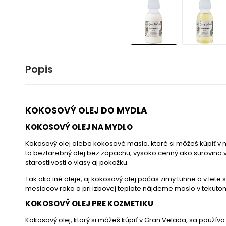
Popis
KOKOSOVÝ OLEJ DO MYDLA
KOKOSOVÝ OLEJ NA MYDLO
Kokosový olej alebo kokosové maslo, ktoré si môžeš kúpiť v
to bezfarebný olej bez zápachu, vysoko cenný ako surovina 
starostlivosti o vlasy aj pokožku.
Tak ako iné oleje, aj kokosový olej počas zimy tuhne a v lete 
mesiacov roka a pri izbovej teplote nájdeme maslo v tekutom
KOKOSOVÝ OLEJ PRE KOZMETIKU
Kokosový olej, ktorý si môžeš kúpiť v Gran Velada, sa použív