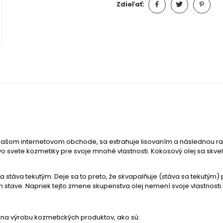
Zdieľať:
 našom internetovom obchode, sa extrahuje lisovaním a následnou raf
vo svete kozmetiky pre svoje mnohé vlastnosti. Kokosový olej sa sk
sa stáva tekutým. Deje sa to preto, že skvapalňuje (stáva sa tekutým) 
 stave. Napriek tejto zmene skupenstva olej nemení svoje vlastnosti.
a na výrobu kozmetických produktov, ako sú: