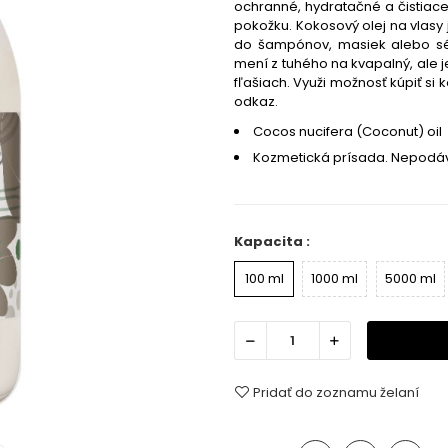
ochranné, hydratačné a čistiace
pokožku. Kokosový olej na vlasy
do šampónov, masiek alebo sér.
mení z tuhého na kvapalný, ale je
fľašiach.
Využi možnosť kúpiť si 
odkaz.
Cocos nucifera (Coconut) oil
Kozmetická prísada. Nepodáv
Kapacita :
100 ml
1000 ml
5000 ml
Pridať do zoznamu želaní