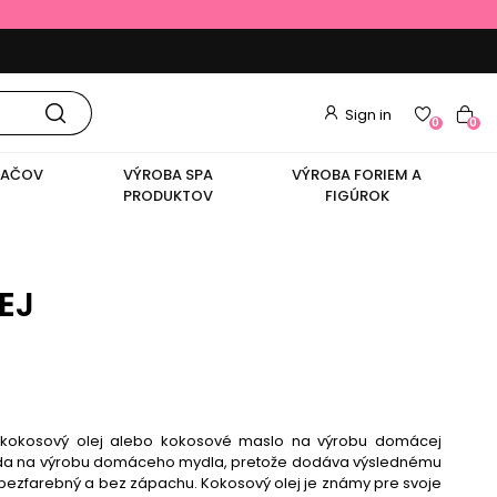
Sign in
0
0
VAČOV
VÝROBA SPA
VÝROBA FORIEM A
PRODUKTOV
FIGÚROK
EJ
 kokosový olej alebo kokosové maslo na výrobu domácej
sada na výrobu domáceho mydla, pretože dodáva výslednému
 bezfarebný a bez zápachu. Kokosový olej je známy pre svoje