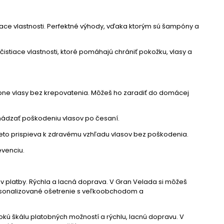
ce vlastnosti. Perfektné výhody, vďaka ktorým sú šampóny a
istiace vlastnosti, ktoré pomáhajú chrániť pokožku, vlasy a
vábne vlasy bez krepovatenia. Môžeš ho zaradiť do domácej
chádzať poškodeniu vlasov po česaní.
Preto prispieva k zdravému vzhľadu vlasov bez poškodenia.
evenciu.
v platby. Rýchla a lacná doprava. V Gran Velada si môžeš
Personalizované ošetrenie s veľkoobchodom a
kú škálu platobných možností a rýchlu, lacnú dopravu. V