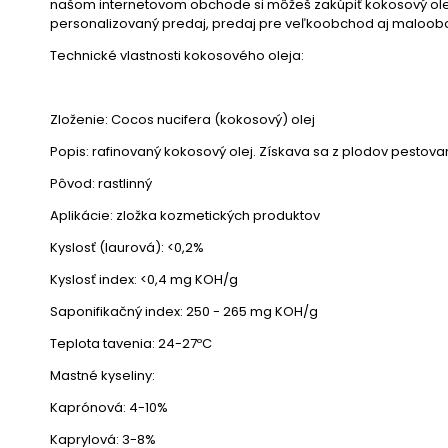
našom internetovom obchode si môžeš zakúpiť kokosový olej 
personalizovaný predaj, predaj pre veľkoobchod aj maloob
Technické vlastnosti kokosového oleja:
Zloženie: Cocos nucifera (kokosový) olej
Popis: rafinovaný kokosový olej. Získava sa z plodov pestova
Pôvod: rastlinný
Aplikácie: zložka kozmetických produktov
Kyslosť (laurová): <0,2%
Kyslosť index: <0,4 mg KOH/g
Saponifikačný index: 250 - 265 mg KOH/g
Teplota tavenia: 24-27ºC
Mastné kyseliny:
Kaprónová: 4-10%
Kaprylová: 3-8%