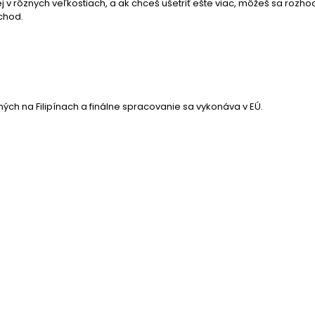
v rôznych veľkostiach, a ak chceš ušetriť ešte viac, môžeš sa roz
chod.
ných na Filipínach a finálne spracovanie sa vykonáva v EÚ.