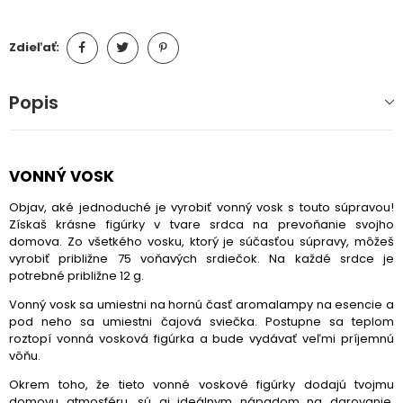
Zdieľať:
Popis
VONNÝ VOSK
Objav, aké jednoduché je vyrobiť vonný vosk s touto súpravou!
Získaš krásne figúrky v tvare srdca na prevoňanie svojho
domova. Zo všetkého vosku, ktorý je súčasťou súpravy, môžeš
vyrobiť približne 75 voňavých srdiečok. Na každé srdce je
potrebné približne 12 g.
Vonný vosk sa umiestni na hornú časť aromalampy na esencie a
pod neho sa umiestni čajová sviečka. Postupne sa teplom
roztopí vonná vosková figúrka a bude vydávať veľmi príjemnú
vôňu.
Okrem toho, že tieto vonné voskové figúrky dodajú tvojmu
domovu atmosféru, sú aj ideálnym nápadom na darovanie.