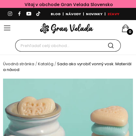
Vitaj v obchode Gran Velada Slovensko
BLOG
|
NÁVODY
|
NOVINKY
|
ZĽAVY
0
Úvodná stránka
Katalóg
Sada ako vyrobiť vonný vosk. Materiál
a návod