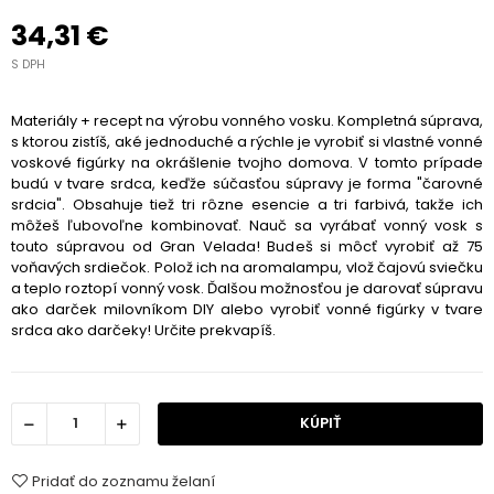
34,31 €
S DPH
Materiály + recept na výrobu vonného vosku. Kompletná súprava,
s ktorou zistíš, aké jednoduché a rýchle je vyrobiť si vlastné vonné
voskové figúrky na okrášlenie tvojho domova. V tomto prípade
budú v tvare srdca, keďže súčasťou súpravy je forma "čarovné
srdcia". Obsahuje tiež tri rôzne esencie a tri farbivá, takže ich
môžeš ľubovoľne kombinovať. Nauč sa vyrábať vonný vosk s
touto súpravou od Gran Velada! Budeš si môcť vyrobiť až 75
voňavých srdiečok. Polož ich na aromalampu, vlož čajovú sviečku
a teplo roztopí vonný vosk. Ďalšou možnosťou je darovať súpravu
ako darček milovníkom DIY alebo vyrobiť vonné figúrky v tvare
srdca ako darčeky! Určite prekvapíš.
KÚPIŤ
Pridať do zoznamu želaní