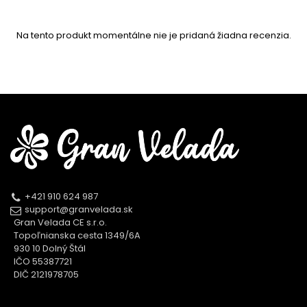
Na tento produkt momentálne nie je pridaná žiadna recenzia.
+421 910 624 987
support@granvelada.sk
Gran Velada CE s.r.o.
Topoľnianska cesta 1349/6A
930 10 Dolný Štál
IČO 55387721
DIČ 2121978705