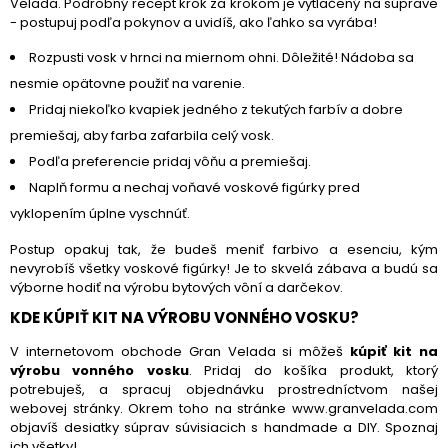
Velada. Podrobný recept krok za krokom je vytlačený na súprave
- postupuj podľa pokynov a uvidíš, ako ľahko sa vyrába!
Rozpusti vosk v hrnci na miernom ohni. Dôležité! Nádoba sa
nesmie opätovne použiť na varenie.
Pridaj niekoľko kvapiek jedného z tekutých farbív a dobre
premiešaj, aby farba zafarbila celý vosk.
Podľa preferencie pridaj vôňu a premiešaj.
Naplň formu a nechaj voňavé voskové figúrky pred
vyklopením úplne vyschnúť.
Postup opakuj tak, že budeš meniť farbivo a esenciu, kým
nevyrobíš všetky voskové figúrky! Je to skvelá zábava a budú sa
výborne hodiť na výrobu bytových vôní a darčekov.
KDE KÚPIŤ KIT NA VÝROBU VONNÉHO VOSKU?
V internetovom obchode Gran Velada si môžeš
kúpiť kit na
výrobu vonného vosku
. Pridaj do košíka produkt, ktorý
potrebuješ, a spracuj objednávku prostredníctvom našej
webovej stránky. Okrem toho na stránke www.granvelada.com
objavíš desiatky súprav súvisiacich s handmade a DIY. Spoznaj
ich všetky!