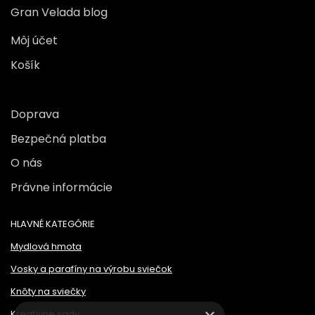
Gran Velada blog
Môj účet
Košík
Doprava
Bezpečná platba
O nás
Právne informácie
HLAVNÉ KATEGÓRIE
Mydlová hmota
Vosky a parafíny na výrobu sviečok
Knôty na sviečky
Kreatívne sady