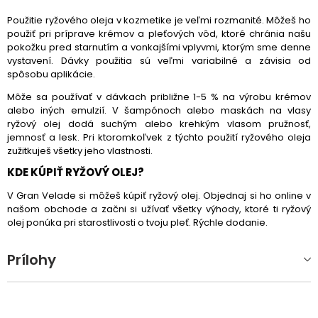
Použitie ryžového oleja v kozmetike je veľmi rozmanité. Môžeš ho
použiť pri príprave krémov a pleťových vôd, ktoré chránia našu
pokožku pred starnutím a vonkajšími vplyvmi, ktorým sme denne
vystavení. Dávky použitia sú veľmi variabilné a závisia od
spôsobu aplikácie.
Môže sa používať v dávkach približne 1-5 % na výrobu krémov
alebo iných emulzií. V šampónoch alebo maskách na vlasy
ryžový olej dodá suchým alebo krehkým vlasom pružnosť,
jemnosť a lesk. Pri ktoromkoľvek z týchto použití ryžového oleja
zužitkuješ všetky jeho vlastnosti.
KDE KÚPIŤ RYŽOVÝ OLEJ?
V Gran Velade si môžeš kúpiť ryžový olej. Objednaj si ho online v
našom obchode a začni si užívať všetky výhody, ktoré ti ryžový
olej ponúka pri starostlivosti o tvoju pleť. Rýchle dodanie.
Prílohy