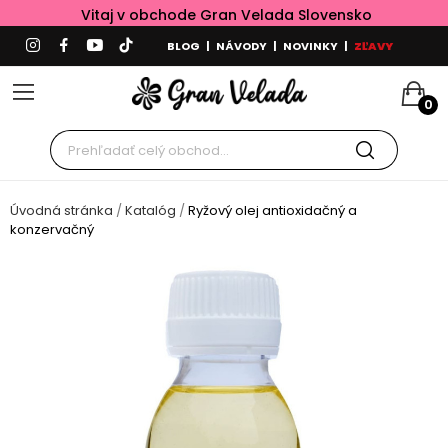
Vitaj v obchode Gran Velada Slovensko
BLOG
|
NÁVODY
|
NOVINKY
|
ZĽAVY
0
Úvodná stránka
Katalóg
Ryžový olej antioxidačný a
konzervačný