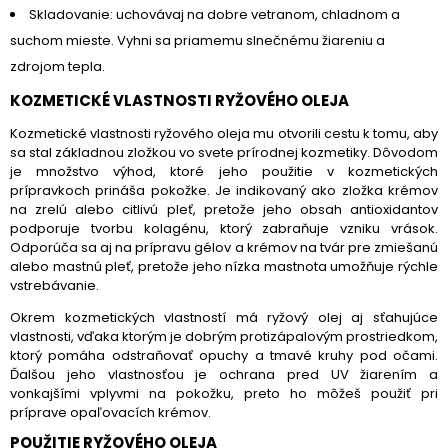
Skladovanie: uchovávaj na dobre vetranom, chladnom a
suchom mieste. Vyhni sa priamemu slnečnému žiareniu a
zdrojom tepla.
KOZMETICKÉ VLASTNOSTI RYŽOVÉHO OLEJA
Kozmetické vlastnosti ryžového oleja mu otvorili cestu k tomu, aby
sa stal základnou zložkou vo svete prírodnej kozmetiky. Dôvodom
je množstvo výhod, ktoré jeho použitie v kozmetických
prípravkoch prináša pokožke. Je indikovaný ako zložka krémov
na zrelú alebo citlivú pleť, pretože jeho obsah antioxidantov
podporuje tvorbu kolagénu, ktorý zabraňuje vzniku vrások.
Odporúča sa aj na prípravu gélov a krémov na tvár pre zmiešanú
alebo mastnú pleť, pretože jeho nízka mastnota umožňuje rýchle
vstrebávanie.
Okrem kozmetických vlastností má ryžový olej aj sťahujúce
vlastnosti, vďaka ktorým je dobrým protizápalovým prostriedkom,
ktorý pomáha odstraňovať opuchy a tmavé kruhy pod očami.
Ďalšou jeho vlastnosťou je ochrana pred UV žiarením a
vonkajšími vplyvmi na pokožku, preto ho môžeš použiť pri
príprave opaľovacích krémov.
POUŽITIE RYŽOVÉHO OLEJA