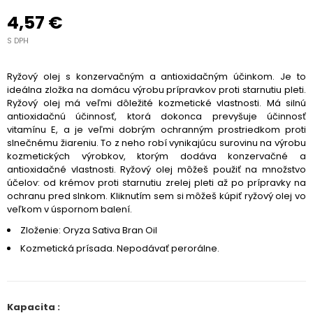
4,57 €
S DPH
Ryžový olej s konzervačným a antioxidačným účinkom. Je to
ideálna zložka na domácu výrobu prípravkov proti starnutiu pleti.
Ryžový olej má veľmi dôležité kozmetické vlastnosti. Má silnú
antioxidačnú účinnosť, ktorá dokonca prevyšuje účinnosť
vitamínu E, a je veľmi dobrým ochranným prostriedkom proti
slnečnému žiareniu. To z neho robí vynikajúcu surovinu na výrobu
kozmetických výrobkov, ktorým dodáva konzervačné a
antioxidačné vlastnosti. Ryžový olej môžeš použiť na množstvo
účelov: od krémov proti starnutiu zrelej pleti až po prípravky na
ochranu pred slnkom.
Kliknutím sem si môžeš kúpiť ryžový olej vo
veľkom v úspornom balení.
Zloženie: Oryza Sativa Bran Oil
Kozmetická prísada. Nepodávať perorálne.
Kapacita :