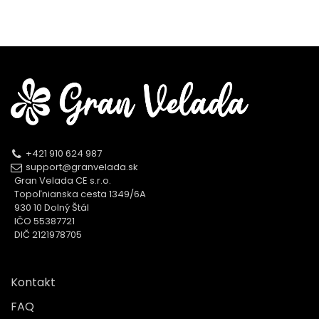
+421 910 624 987
support@granvelada.sk
Gran Velada CE s.r.o.
Topoľnianska cesta 1349/6A
930 10 Dolný Štál
IČO 55387721
DIČ 2121978705
Kontakt
FAQ