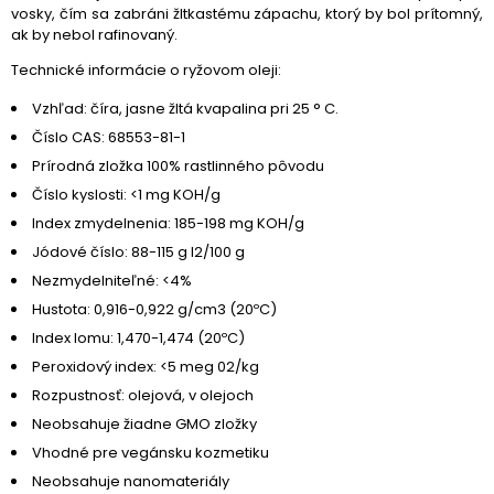
vosky, čím sa zabráni žltkastému zápachu, ktorý by bol prítomný,
ak by nebol rafinovaný.
Technické informácie o ryžovom oleji:
Vzhľad: číra, jasne žltá kvapalina pri 25 ° C.
Číslo CAS: 68553-81-1
Prírodná zložka 100% rastlinného pôvodu
Číslo kyslosti: <1 mg KOH/g
Index zmydelnenia: 185-198 mg KOH/g
Jódové číslo: 88-115 g I2/100 g
Nezmydelniteľné: <4%
Hustota: 0,916-0,922 g/cm3 (20ºC)
Index lomu: 1,470-1,474 (20ºC)
Peroxidový index: <5 meg 02/kg
Rozpustnosť: olejová, v olejoch
Neobsahuje žiadne GMO zložky
Vhodné pre vegánsku kozmetiku
Neobsahuje nanomateriály