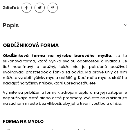
Zdieľať:
Popis
OBDĹŽNIKOVÁ FORMA
Obdĺžniková forma na výrobu barového mydla.
Je to
silikónová forma, ktorá vyniká svojou odolnosťou a kvalitou. Je
tiež nepriľnavý a pružný, takže nie je potrebné používať
uvoľňovací prostriedok a ľahko sa odvíja. Má pravé uhly as ním
môžete vyrobiť tyčinky mydla asi 660 g. Keď máte mydlo, stačí ho
nakrájať na tyčinky hrúbky, ktorú uprednostňujete.
Vyhnite sa priblíženiu formy k zdrojom tepla a na jej roztopenie
nepoužívajte ostré alebo ostré predmety. Vyčistite ho a skladujte
na suchom mieste bez vlhkosti, aby jeho trvanlivosť bola dlhšia.
FORMA NA MYDLO