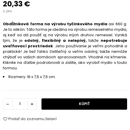
20,33 €
S DPH
Obdĺžniková forma na výrobu tyčinkového mydla
asi 660 g.
Je to silikón. Táto forma je ideálna na výrobu remeselného mydla,
aj keď sa dá použiť aj na výrobu iných druhov remesiel. Vyniká
tým, že je
odolný, flexibilný a nelepivý,
takže
nepotrebuje
uvoľňovací prostriedok
. Jeho používanie je veľmi pohodlné a
praktické! Je tiež ľahko čistiteľný a veľmi odolný, takže nemôže
chýbať vo vašich domácich spracovaniach. Vhodné na kŕmenie.
Kliknite na ďalšie podrobnosti a zistite, ako vyrobiť mydlo s touto
formou.
Rozmery: 16 x 7,5 x 7,5 cm.
KÚPIŤ
Pridať do zoznamu želaní