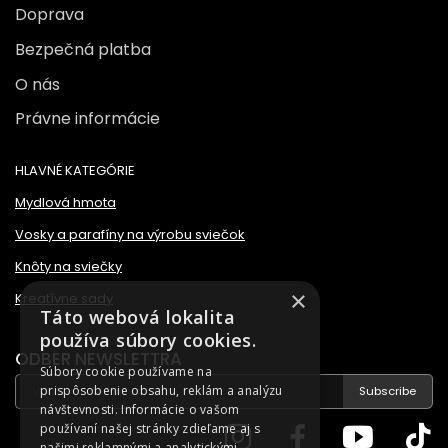
Doprava
Bezpečná platba
O nás
Právne informácie
HLAVNÉ KATEGÓRIE
Mydlová hmota
Vosky a parafíny na výrobu sviečok
Knôty na sviečky
×
Kreatívne sady
Táto webová lokalita
používa súbory cookies.
ODBER NEWSLETTRA
Súbory cookie používame na
prispôsobenie obsahu, reklám a analýzu
Subscribe
návštevnosti. Informácie o vašom
používaní našej stránky zdieľame aj s
našimi reklamnými a analytickými