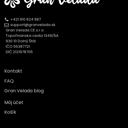
+421 910 624 987
support@granvelada.sk
Gran Velada CE s.r.o.
Topoľnianska cesta 1349/6A
930 10 Dolný Štál
IČO 55387721
DIČ 2121978705
Kontakt
FAQ
Gran Velada blog
Môj účet
Košík