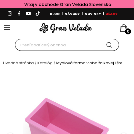
Vitaj v obchode Gran Velada Slovensko
BLOG
|
NÁVODY
|
NOVINKY
|
ZĽAVY
0
Úvodná stránka
Katalóg
Mydlová forma v obdĺžnikovej lište