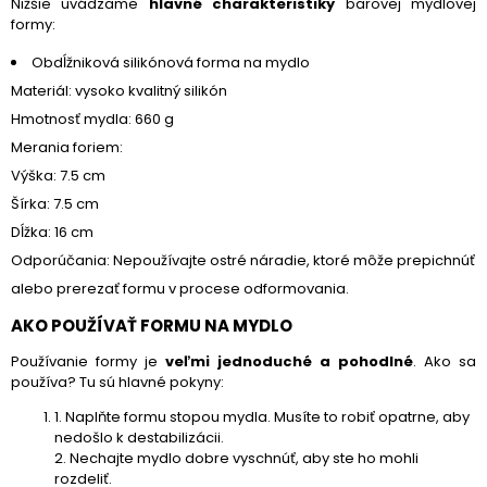
Nižšie uvádzame
hlavné charakteristiky
barovej mydlovej
formy:
Obdĺžniková silikónová forma na mydlo
Materiál: vysoko kvalitný silikón
Hmotnosť mydla: 660 g
Merania foriem:
Výška: 7.5 cm
Šírka: 7.5 cm
Dĺžka: 16 cm
Odporúčania: Nepoužívajte ostré náradie, ktoré môže prepichnúť
alebo prerezať formu v procese odformovania.
AKO POUŽÍVAŤ FORMU NA MYDLO
Používanie formy je
veľmi jednoduché a pohodlné
. Ako sa
používa? Tu sú hlavné pokyny:
1. Naplňte formu stopou mydla. Musíte to robiť opatrne, aby
nedošlo k destabilizácii.
2. Nechajte mydlo dobre vyschnúť, aby ste ho mohli
rozdeliť.