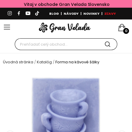
Vitaj v obchode Gran Velada Slovensko
BLOG
|
NÁVODY
|
NOVINKY
|
ZĽAVY
0
Úvodná stránka
Katalóg
Forma na kávové šálky