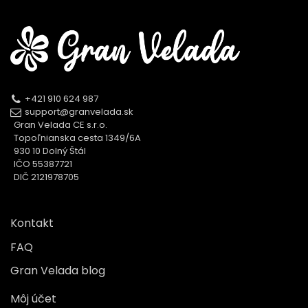
+421 910 624 987
support@granvelada.sk
Gran Velada CE s.r.o.
Topoľnianska cesta 1349/6A
930 10 Dolný Štál
IČO 55387721
DIČ 2121978705
Kontakt
FAQ
Gran Velada blog
Môj účet