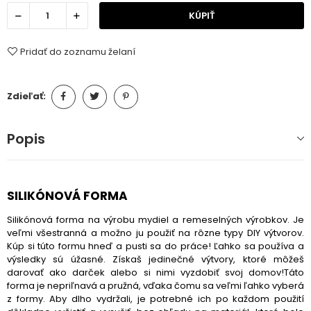
KÚPIŤ
Pridať do zoznamu želaní
Zdieľať:
Popis
SILIKÓNOVÁ FORMA
Silikónová forma na výrobu mydiel a remeselných výrobkov. Je
veľmi všestranná a možno ju použiť na rôzne typy DIY výtvorov.
Kúp si túto formu hneď a pusti sa do práce! Ľahko sa používa a
výsledky sú úžasné. Získaš jedinečné výtvory, ktoré môžeš
darovať ako darček alebo si nimi vyzdobiť svoj domov!Táto
forma je nepriľnavá a pružná, vďaka čomu sa veľmi ľahko vyberá
z formy. Aby dlho vydržali, je potrebné ich po každom použití