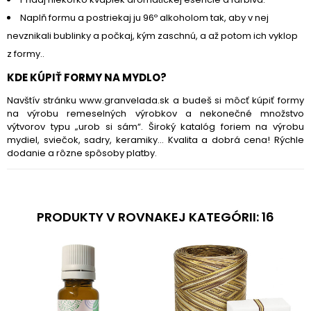
Naplň formu a postriekaj ju 96º alkoholom tak, aby v nej
nevznikali bublinky a počkaj, kým zaschnú, a až potom ich vyklop
z formy.
.
KDE KÚPIŤ FORMY NA MYDLO?
Navštív stránku www.granvelada.sk a budeš si môcť kúpiť formy
na výrobu remeselných výrobkov a nekonečné množstvo
výtvorov typu „urob si sám“. Široký katalóg foriem na výrobu
mydiel, sviečok, sadry, keramiky... Kvalita a dobrá cena! Rýchle
dodanie a rôzne spôsoby platby.
PRODUKTY V ROVNAKEJ KATEGÓRII: 16