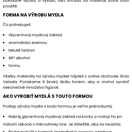
dôkladne vyčistiť a vysušiť, bez ohľadu na materiál, ktoré bolo
použité.
FORMA NA VÝROBU MYDLA
Čo potrebuješ:
Glycerínový mydlový základ
aromatickú esenciu
tekuté farbivo
96º alkohol
formu.
Všetky materiály na výrobu mydiel nájdeš v online obchode Gran
Velada. Ponúkame ti širokú škálu foriem, aby si mohol vyrobiť
nekonečné množstvo figúrok.
AKO VYROBIŤ MYDLÁ S TOUTO FORMOU
Postup výroby mydla s touto formou je veľmi jednoduchý:
Nakráj glycerínový mydlový základ na kocky a roztop ho pri
nízkom výkone v mikrovlnnej rúre. Je dôležité, aby sa nevarila.
Pridaj niekoľko kvapiek aromatickej esencie a farbiva.