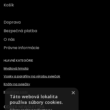
Košík
Doprava
Bezpečná platba
O nás
Právne informácie
HLAVNÉ KATEGÓRIE
Mydlová hmota
Vosky a parafíny na výrobu sviečok
Knôty na sviečky
×
Kreatívne sady
Táto webová lokalita
používa súbory cookies.
ODBER NEWSLETTRA
Súbory cookie používame na