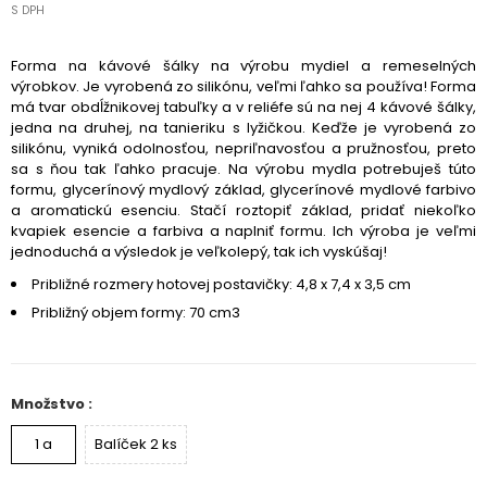
S DPH
Forma na kávové šálky na výrobu mydiel a remeselných
výrobkov. Je vyrobená zo silikónu, veľmi ľahko sa používa! Forma
má tvar obdĺžnikovej tabuľky a v reliéfe sú na nej 4 kávové šálky,
jedna na druhej, na tanieriku s lyžičkou. Keďže je vyrobená zo
silikónu, vyniká odolnosťou, nepriľnavosťou a pružnosťou, preto
sa s ňou tak ľahko pracuje. Na výrobu mydla potrebuješ túto
formu, glycerínový mydlový základ, glycerínové mydlové farbivo
a aromatickú esenciu. Stačí roztopiť základ, pridať niekoľko
kvapiek esencie a farbiva a naplniť formu. Ich výroba je veľmi
jednoduchá a výsledok je veľkolepý, tak ich vyskúšaj!
Približné rozmery hotovej postavičky: 4,8 x 7,4 x 3,5 cm
Približný objem formy: 70 cm3
Množstvo :
1 a
Balíček 2 ks