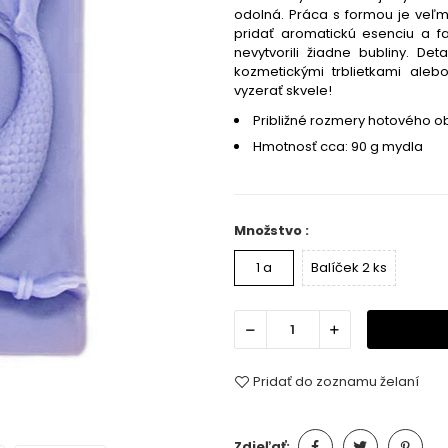
odolná. Práca s formou je veľm
pridať aromatickú esenciu a fa
nevytvorili žiadne bubliny. De
kozmetickými trblietkami ale
vyzerať skvele!
Približné rozmery hotového obr
Hmotnosť cca: 90 g mydla
Množstvo :
1 a
Balíček 2 ks
Pridať do zoznamu želaní
Zdieľať: