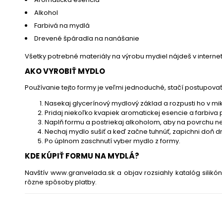
Alkohol
Farbivá na mydlá
Drevené špáradla na nanášanie
Všetky potrebné materiály na výrobu mydiel nájdeš v intern
AKO VYROBIŤ MYDLO
Používanie tejto formy je veľmi jednoduché, stačí postupova
Nasekaj glycerínový mydlový základ a rozpusti ho v mik
Pridaj niekoľko kvapiek aromatickej esencie a farbiva 
Naplň formu a postriekaj alkoholom, aby na povrchu ne
Nechaj mydlo sušiť a keď začne tuhnúť, zapichni doň 
Po úplnom zaschnutí vyber mydlo z formy.
KDE KÚPIŤ FORMU NA MYDLÁ?
Navštív
www.granvelada.sk
a objav rozsiahly katalóg silik
rôzne spôsoby platby.