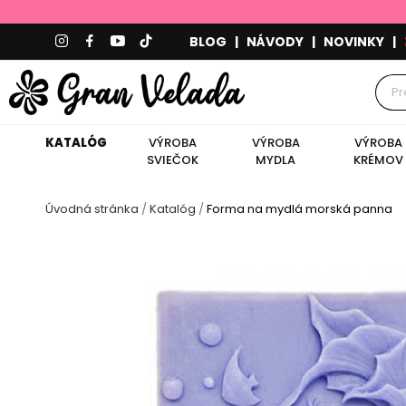
BLOG
|
NÁVODY
|
NOVINKY
|
KATALÓG
VÝROBA
VÝROBA
VÝROBA
SVIEČOK
MYDLA
KRÉMOV
Úvodná stránka
Katalóg
Forma na mydlá morská panna