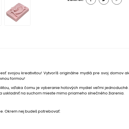
uniesť svojou kreativitou! Vytvoríš originálne mydlá pre svoj domo
bavnou formou!
ibilitou, vďaka čomu je vyberanie hotových mydiel veľmi jednoduché
 a uskladniť na suchom mieste mimo priameho slnečného žiarenia.
be. Okrem nej budeš potrebovať: