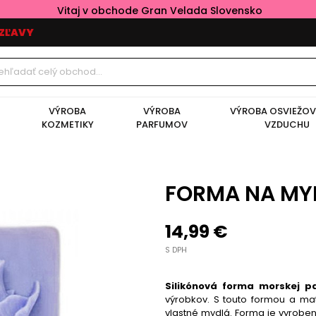
Vitaj v obchode Gran Velada Slovensko
ZĽAVY
VÝROBA
VÝROBA
VÝROBA OSVIEŽO
KOZMETIKY
PARFUMOV
VZDUCHU
FORMA NA MY
14,99 €
S DPH
Silikónová forma morskej p
výrobkov.
S touto formou a mat
vlastné mydlá. Forma je vyrobe