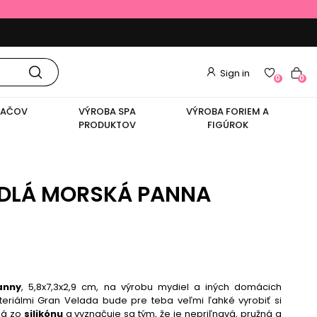
Sign in
0
0
VAČOV
VÝROBA SPA
VÝROBA FORIEM A
PRODUKTOV
FIGÚROK
DLÁ MORSKÁ PANNA
anny
, 5,8x7,3x2,9 cm, na výrobu mydiel a iných domácich
eriálmi Gran Velada bude pre teba veľmi ľahké vyrobiť si
ná zo
silikónu
a vyznačuje sa tým, že je nepriľnavá, pružná a