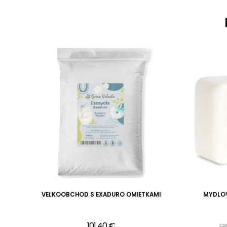
N
VEĽKOOBCHOD S EXADURO OMIETKAMI
MYDLOV
101,40 €
13