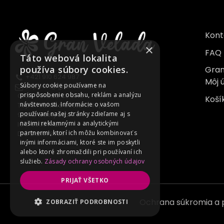
Kont
×
FAQ
Táto webová lokalita
používa súbory cookies.
Gran
+421 910 624 987
Môj 
Súbory cookie používame na
support@granvelada.sk
prispôsobenie obsahu, reklám a analýzu
Gran Velada CE s.r.o.
Koší
návštevnosti. Informácie o vašom
Topoľnianska cesta 1349/6A
používaní našej stránky zdieľame aj s
930 10 Dolný Štál
našimi reklamnými a analytickými
IČO 55387721
partnermi, ktorí ich môžu kombinovať s
DIČ 2121978705
inými informáciami, ktoré ste im poskytli
alebo ktoré zhromaždili pri používaní ich
služieb.
Zásady ochrany osobných údajov
PRIJAŤ VŠETKO
Ochrana súkromia a
ZOBRAZIŤ PODROBNOSTI
NEVYHNUTNE POTREBNÉ