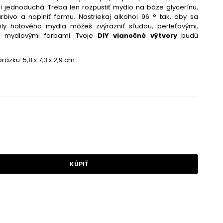
i jednoduchá. Treba len rozpustiť mydlo na báze glycerínu,
rbivo a naplniť formu. Nastriekaj alkohol 96 ° tak, aby sa
taily hotového mydla môžeš zvýrazniť sľudou, perleťovými,
bo mydlovými farbami. Tvoje
DIY vianočné výtvory
budú
ázku: 5,8 x 7,3 x 2,9 cm
KÚPIŤ