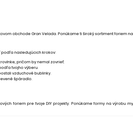
etovom obchode Gran Velada. Ponúkame ti široký sortiment foriem n
ť podľa nasledujúcich krokov:
rovlnke, pričom by nemal zovrieť.
podľa tvojho výberu.
ostali vzduchové bublinky.
drevené špáradlo.
ónových foriem pre tvoje DIY projekty. Ponúkame formy na výrobu myd