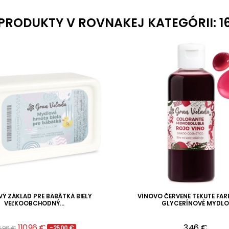
PRODUKTY V ROVNAKEJ KATEGÓRII: 1
Ý ZÁKLAD PRE BÁBÄTKÁ BIELY
VÍNOVO ČERVENÉ TEKUTÉ FAR
VEĽKOOBCHODNÝ...
GLYCERÍNOVÉ MYDLO
110,96 €
3,46 €
5,96 €
-25,00 €