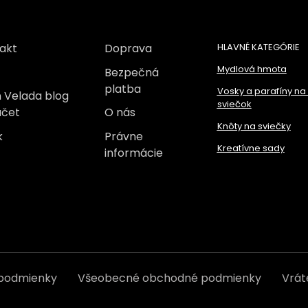
akt
Doprava
HLAVNÉ KATEGÓRIE
Mydlová hmota
Bezpečná
platba
Vosky a parafíny na
 Velada blog
sviečok
účet
O nás
Knôty na sviečky
k
Právne
Kreatívne sady
informácie
 podmienky
Všeobecné obchodné podmienky
Vrát