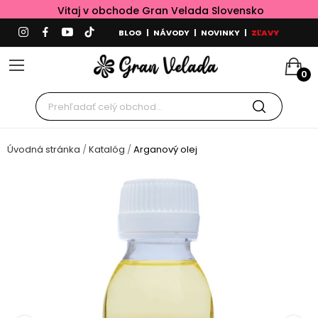
Vitaj v obchode Gran Velada Slovensko
BLOG
|
NÁVODY
|
NOVINKY
|
ZĽAVY
0
Úvodná stránka
Katalóg
Arganový olej