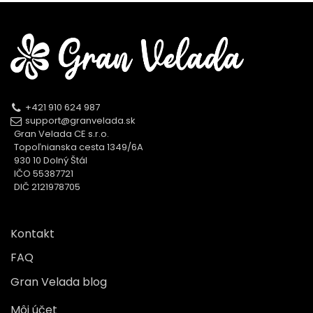
+421 910 624 987
support@granvelada.sk
Gran Velada CE s.r.o.
Topoľnianska cesta 1349/6A
930 10 Dolný Štál
IČO 55387721
DIČ 2121978705
Kontakt
FAQ
Gran Velada blog
Môj účet