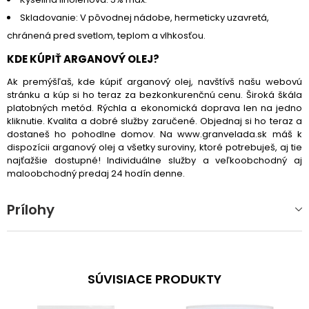
Skladovanie: V pôvodnej nádobe, hermeticky uzavretá,
chránená pred svetlom, teplom a vlhkosťou.
KDE KÚPIŤ ARGANOVÝ OLEJ?
Ak premýšľaš, kde kúpiť arganový olej, navštívš našu webovú
stránku a kúp si ho teraz za bezkonkurenčnú cenu. Široká škála
platobných metód. Rýchla a ekonomická doprava len na jedno
kliknutie. Kvalita a dobré služby zaručené. Objednaj si ho teraz a
dostaneš ho pohodlne domov. Na www.granvelada.sk máš k
dispozícii arganový olej a všetky suroviny, ktoré potrebuješ, aj tie
najťažšie dostupné! Individuálne služby a veľkoobchodný aj
maloobchodný predaj 24 hodín denne.
Prílohy
SÚVISIACE PRODUKTY