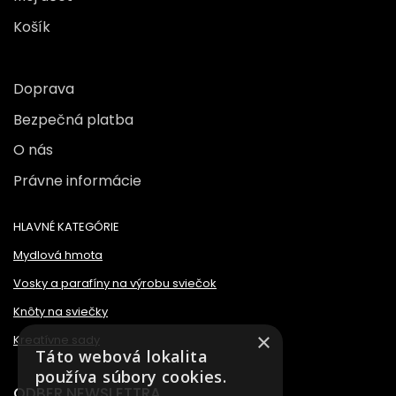
Košík
Doprava
Bezpečná platba
O nás
Právne informácie
HLAVNÉ KATEGÓRIE
Mydlová hmota
Vosky a parafíny na výrobu sviečok
Knôty na sviečky
×
Kreatívne sady
Táto webová lokalita
používa súbory cookies.
ODBER NEWSLETTRA