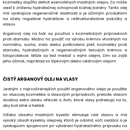
kozmetiky dopĺňa deficit esenciálnych mastných olejov, čo môže
viesť k zníženiu hydratačnej schopnosti kožnej bariéry. Tento olej
má vynikajúce regeneračné vlastnosti a je účinným produktom
na účely regulácie hydratácie a reštrukturalizácie pokožky a
vlasov.
Arganový olej na tvár sa používa v kozmetických prípravkoch
proti starnutiu. Možno ho použiť na výrobu krémov vhodných na
normálnu, suchú, zrelú alebo poškodenú pleť, kozmetiky proti
starnutiu, hydratačných a regeneračných telových krémov a
fotoprotekcie. Môže sa tiež miešať s inými olejmi, čím sa zvýši
jeho účinok, napríklad so
šípkovým
alebo
cédrovým olejom
.
ČISTÝ ARGANOVÝ OLEJ NA VLASY
Jedným z najrozšírenejších použití arganového oleja je použitie
vo vlasovej kozmetike a vlasových prípravkoch, pretože vlasom
dodáva extra dávku vlhkosti a živín, ktoré vlasy potrebujú na to,
aby boli silné a hebké.
Vďaka obsahu mastných kyselín stimuluje rast vlasov a má
vysoký obsah kyseliny olejovej, ktorá je odolná voči oxidácii a je
vynikajúcim spojencom pri vytváraní hydratačného prípravku na