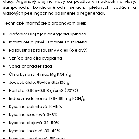
vlasy. Arganový olej na vlasy sa používa v maskách na vlasy,
šampónoch, kondicionéroch, sérach, pleťových vodách a
vlasových peelingoch na posilnenie a regeneráciu.
Technické informácie o arganovom oleji:
Zloženie: Olej z jadier Argania Spinosa
Kvalita oleja: prvé lisovanie za studena
Rozpustnosť: rozpustný v oleji (olejový)
Vzhľad: žltá číra kvapalina
Vôňa: charakteristika
Číslo kyslosti: 4 max Mg KOH/ g
Jódové číslo: 95-105 Gl2/100 g
Hustota: 0,905-0,918 g/cm3 (20ºC)
Index zmydelnenia: 189-199 mg KOH/g
Kyselina palmitová: 10-15%
Kyselina stearová: 3-8%
Kyselina olejová: 38-50%
Kyselina linolová: 30-40%
Kyselina linolénová: 5% max.