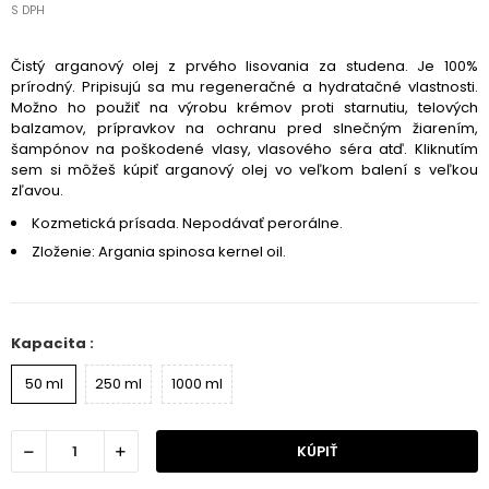
S DPH
Čistý arganový olej z prvého lisovania za studena. Je 100%
prírodný. Pripisujú sa mu regeneračné a hydratačné vlastnosti.
Možno ho použiť na výrobu krémov proti starnutiu, telových
balzamov, prípravkov na ochranu pred slnečným žiarením,
šampónov na poškodené vlasy, vlasového séra atď.
Kliknutím
sem si môžeš kúpiť arganový olej vo veľkom balení s veľkou
zľavou
.
Kozmetická prísada. Nepodávať perorálne.
Zloženie: Argania spinosa kernel oil.
Kapacita :
50 ml
250 ml
1000 ml
KÚPIŤ