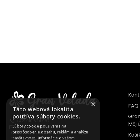
Kont
×
FAQ
Táto webová lokalita
používa súbory cookies.
Gran
+421 910 624 987
Môj 
Súbory cookie používame na
support@granvelada.sk
prispôsobenie obsahu, reklám a analýzu
Gran Velada CE s.r.o.
Koší
návštevnosti. Informácie o vašom
Topoľnianska cesta 1349/6A