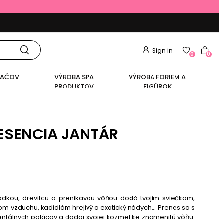
Sign in
0
0
VAČOV
VÝROBA SPA
VÝROBA FORIEM A
PRODUKTOV
FIGÚROK
ESENCIA JANTÁR
adkou, drevitou a prenikavou vôňou dodá tvojim sviečkam,
vzduchu, kadidlám hrejivý a exotický nádych... Prenes sa s
entálnych palácov a dodaj svojej kozmetike znamenitú vôňu.