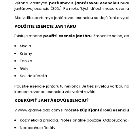
Výroba vlastných
parfumov s jantárovou esenciou
bude
jantárovej esencie (30%). Po niekoľkých dňoch macerovania 
Ako vidíte, parfumy s jantárovou esenciou sa dajú ľahko vyr
POUŽITIE ESENCIE JANTÁRU
Existuje mnoho
použití esencie jantáru
. Zmocnite sa ho, a
Mydlá
Krémy
Tonika
Gély
Soli do kúpeľa
Použitie esencie jantáru tu nekončí. Je tiež skvelou voľbou
koncentrovanou esenciou vás veľmi rozšíri.
KDE KÚPIŤ JANTÁROVÚ ESENCIU?
V www.granvelada.com si môžete
kúpiť jantárovú esenciu
Kozmetická prísada. Profesionálne použitie. Odporúčaná d
Neobsahuje ftaláty