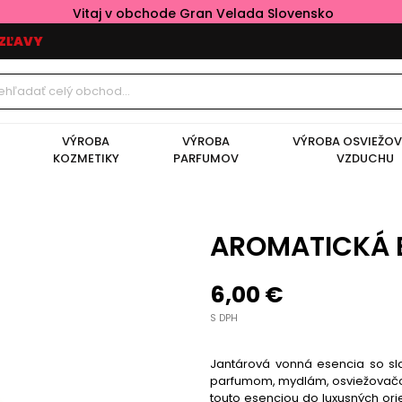
Vitaj v obchode Gran Velada Slovensko
ZĽAVY
VÝROBA
VÝROBA
VÝROBA OSVIEŽO
KOZMETIKY
PARFUMOV
VZDUCHU
AROMATICKÁ 
6,00 €
S DPH
Jantárová vonná esencia so sl
parfumom, mydlám, osviežovačom 
touto esenciou do luxusných ori