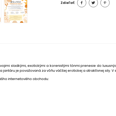
Zdieľať:
svojimi sladkými, exotickými a korenistými tónmi prenesie do luxusný
jantáru je považovaná za vôňu väčšej erotickej a atraktívnej sily. V s
nášho internetového obchodu: