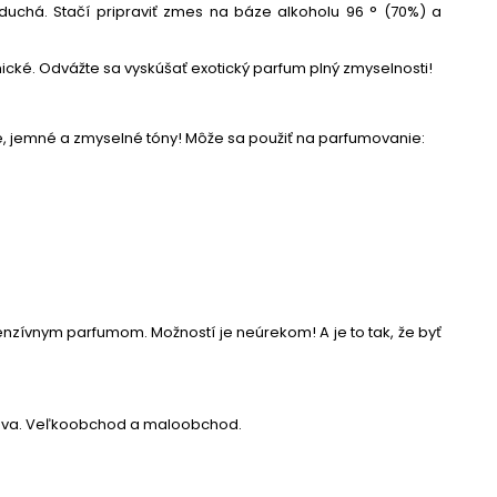
chá. Stačí pripraviť zmes na báze alkoholu 96 ° (70%) a
ické. Odvážte sa vyskúšať exotický parfum plný zmyselnosti!
plé, jemné a zmyselné tóny! Môže sa použiť na parfumovanie:
enzívnym parfumom. Možností je neúrekom! A je to tak, že byť
rava. Veľkoobchod a maloobchod.