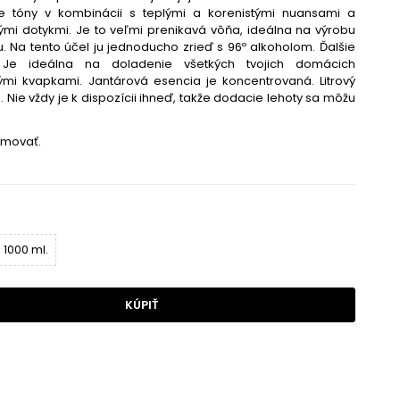
že tóny v kombinácii s teplými a korenistými nuansami a
ými dotykmi. Je to veľmi prenikavá vôňa, ideálna na výrobu
 Na tento účel ju jednoducho zrieď s 96º alkoholom. Ďalšie
? Je ideálna na doladenie všetkých tvojich domácich
mi kvapkami. Jantárová esencia je koncentrovaná. Litrový
Nie vždy je k dispozícii ihneď, takže dodacie lehoty sa môžu
umovať.
1000 ml.
KÚPIŤ