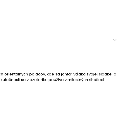
ch orientálnych palácov, kde sa jantár vďaka svojej sladkej a
kutočnosti sa v ezoterike používa v milostných rituáloch.