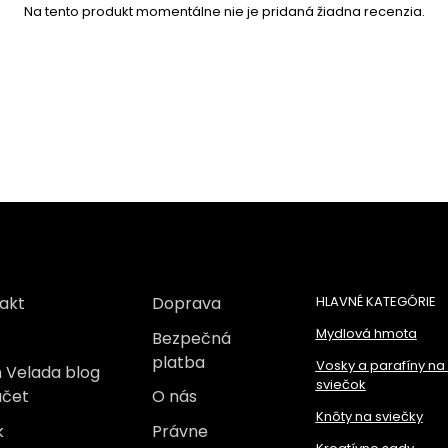
Na tento produkt momentálne nie je pridaná žiadna recenzia.
akt
Doprava
HLAVNÉ KATEGÓRIE
Mydlová hmota
Bezpečná
platba
Vosky a parafíny na
 Velada blog
sviečok
účet
O nás
Knôty na sviečky
k
Právne