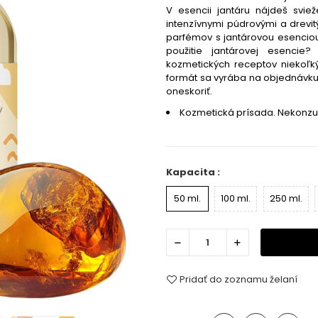
V esencii jantáru nájdeš svie
intenzívnymi púdrovými a drevit
parfémov s jantárovou esenciou.
použitie jantárovej esencie
kozmetických receptov niekoľký
formát sa vyrába na objednávku. 
oneskoriť.
Kozmetická prísada. Nekonz
Kapacita :
50 ml.
100 ml.
250 ml.
Pridať do zoznamu želaní