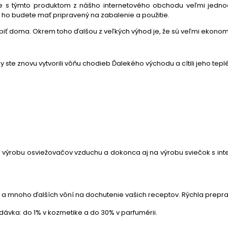
 s týmto produktom z nášho internetového obchodu veľmi jednodu
ho budete mať pripravený na zabalenie a použitie.
obiť doma. Okrem toho ďalšou z veľkých výhod je, že sú veľmi ekonom
by ste znovu vytvorili vôňu chodieb Ďalekého východu a cítili jeho te
 na výrobu osviežovačov vzduchu a dokonca aj na výrobu sviečok s int
a mnoho ďalších vôní na dochutenie vašich receptov. Rýchla prep
ávka: do 1% v kozmetike a do 30% v parfumérii.