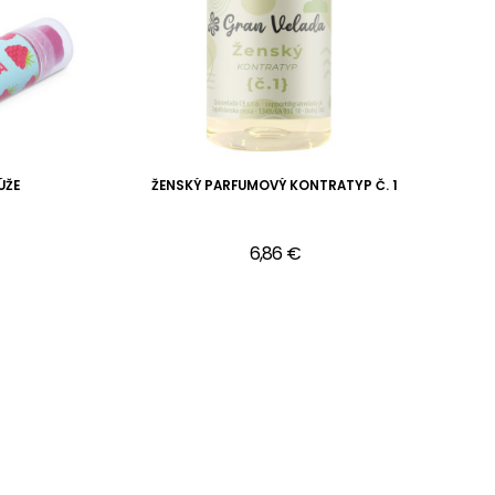
ÚŽE
ŽENSKÝ PARFUMOVÝ KONTRATYP Č. 1
F
6,86 €