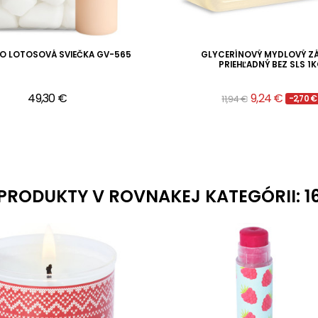
NO LOTOSOVÁ SVIEČKA GV-565
GLYCERÍNOVÝ MYDLOVÝ Z
PRIEHĽADNÝ BEZ SLS 1
49,30 €
9,24 €
11,94 €
-2,70 €
PRODUKTY V ROVNAKEJ KATEGÓRII: 1