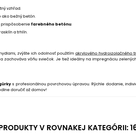
ný vzhľad.
e ako bežný betón.
e prispôsobenie
farebného betónu
.
sklín a trhlín.
 mydlami, zvýšte ich odolnosť použitím
akrylového hydroizolačného 
a zachováva vôňu sviečok. Je tiež ideálny na impregnáciu zelenýc
gúrky
s profesionálnou povrchovou úpravou. Rýchle dodanie, individ
hodlne doručiť až domov!
PRODUKTY V ROVNAKEJ KATEGÓRII: 1