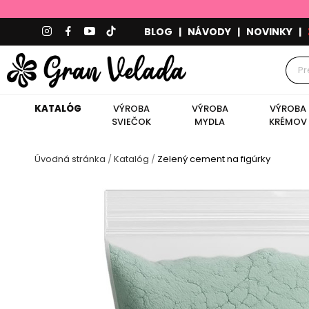
BLOG
|
NÁVODY
|
NOVINKY
|
KATALÓG
VÝROBA
VÝROBA
VÝROBA
SVIEČOK
MYDLA
KRÉMOV
Úvodná stránka
Katalóg
Zelený cement na figúrky