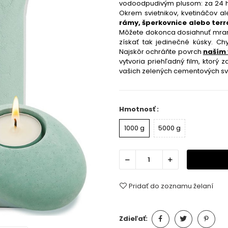
vodoodpudivým plusom: za 24 ho
Okrem svietnikov, kvetináčov al
rámy, šperkovnice alebo terr
Môžete dokonca dosiahnuť mramo
získať tak jedinečné kúsky. Ch
Najskôr ochráňte povrch
naším
vytvoria priehľadný film, ktorý 
vašich zelených cementových svi
Hmotnosť :
1000 g
5000 g
Pridať do zoznamu želaní
Zdieľať: