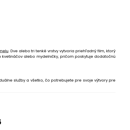
tmelu
. Dve alebo tri tenké vrstvy vytvoria priehľadný film, ktorý
h kvetináčov alebo mydelničky, pričom poskytuje dodatočnú
uálne služby a všetko, čo potrebujete pre svoje výtvory pre
6