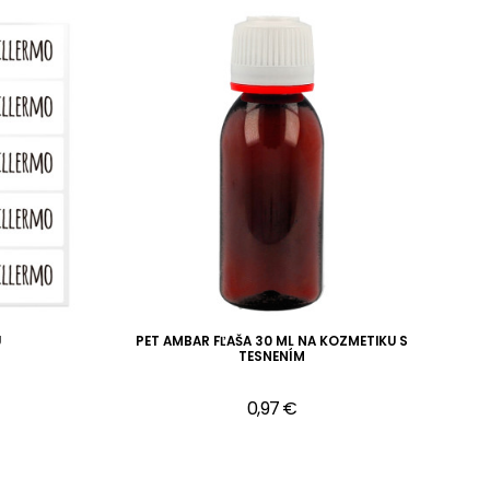
U
PET AMBAR FĽAŠA 30 ML NA KOZMETIKU S
F
TESNENÍM
0,97 €