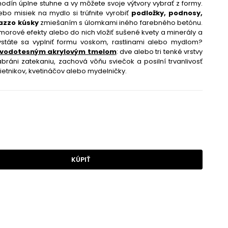
dín úplne stuhne a vy môžete svoje výtvory vybrať z formy.
ebo misiek na mydlo si trúfnite vyrobiť
podložky, podnosy,
azzo kúsky
zmiešaním s úlomkami iného farebného betónu.
rové efekty alebo do nich vložiť sušené kvety a minerály a
ystáte sa vyplniť formu voskom, rastlinami alebo mydlom?
 vodotesným akrylovým tmelom
: dve alebo tri tenké vrstvy
zabráni zatekaniu, zachová vôňu sviečok a posilní trvanlivosť
etnikov, kvetináčov alebo mydelničky.
KÚPIŤ