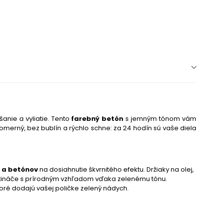
anie a vyliatie. Tento
farebný betón
s jemným tónom vám
vnomerný, bez bublín a rýchlo schne: za 24 hodín sú vaše diela
 a betónov
na dosiahnutie škvrnitého efektu. Držiaky na olej,
etináče s prírodným vzhľadom vďaka zelenému tónu.
toré dodajú vašej poličke zelený nádych.