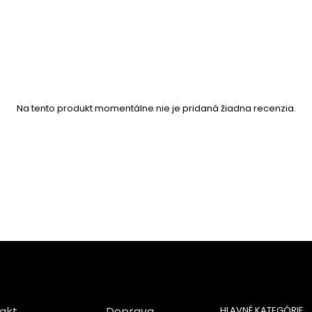
Na tento produkt momentálne nie je pridaná žiadna recenzia.
akt
Doprava
HLAVNÉ KATEGÓRIE