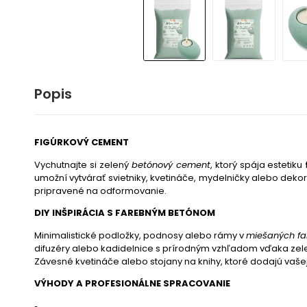
Popis
FIGÚRKOVÝ CEMENT
Vychutnajte si zelený
betónový cement
, ktorý spája estetiku
umožní vytvárať svietniky, kvetináče, mydelničky alebo dek
pripravené na odformovanie.
DIY INŠPIRÁCIA S FAREBNÝM BETÓNOM
Minimalistické podložky, podnosy alebo rámy v
miešaných fa
difuzéry alebo kadidelnice s prírodným vzhľadom vďaka ze
Závesné kvetináče alebo stojany na knihy, ktoré dodajú vašej
VÝHODY A PROFESIONÁLNE SPRACOVANIE