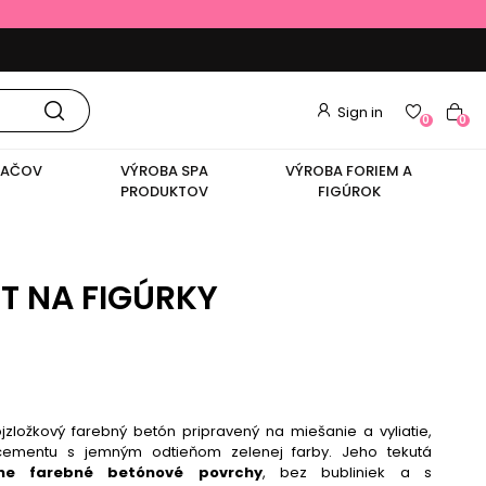
Sign in
0
0
VAČOV
VÝROBA SPA
VÝROBA FORIEM A
PRODUKTOV
FIGÚROK
T NA FIGÚRKY
ojzložkový farebný betón pripravený na miešanie a vyliatie,
 cementu s jemným odtieňom zelenej farby. Jeho tekutá
ne farebné betónové povrchy
, bez bubliniek a s