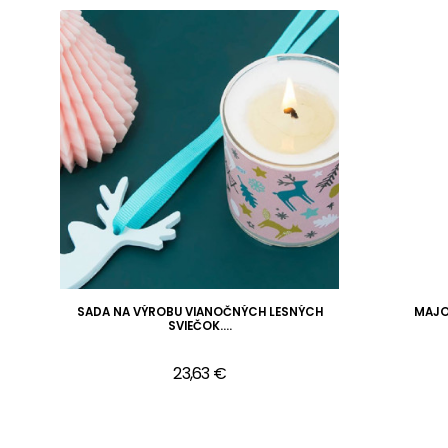
SADA NA VÝROBU VIANOČNÝCH LESNÝCH
MAJO
SVIEČOK....
23,63 €