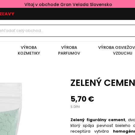
Vitaj v obchode Gran Velada Slovensko
ZĽAVY
VÝROBA
VÝROBA
VÝROBA OSVIEŽO
KOZMETIKY
PARFUMOV
VZDUCHU
ZELENÝ CEMEN
5,70 €
S DPH
Zelený figurálny cement
, dv
ktorý spája pevnosť bieleho
receptúra vytvára
homogén