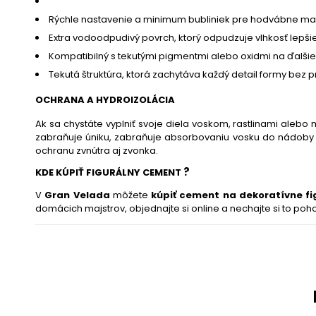
Rýchle nastavenie a minimum bubliniek pre hodvábne mat
Extra vodoodpudivý povrch, ktorý odpudzuje vlhkosť lepši
Kompatibilný s tekutými pigmentmi alebo oxidmi na ďalši
Tekutá štruktúra, ktorá zachytáva každý detail formy bez pra
OCHRANA A HYDROIZOLÁCIA
Ak sa chystáte vyplniť svoje diela voskom, rastlinami alebo
zabraňuje úniku, zabraňuje absorbovaniu vosku do nádoby 
ochranu zvnútra aj zvonka.
?
KDE KÚPIŤ FIGURÁLNY CEMENT
V
Gran Velada
môžete
kúpiť cement na dekoratívne fi
domácich majstrov, objednajte si online a nechajte si to po