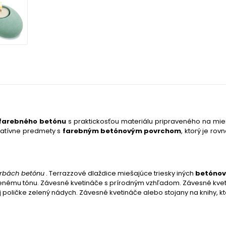
farebného betónu
s praktickosťou materiálu pripraveného na mieš
oratívne predmety s
farebným betónovým povrchom
, ktorý je ro
rbách betónu
. Terrazzové dlaždice miešajúce triesky iných
betónov
lenému tónu. Závesné kvetináče s prírodným vzhľadom. Závesné kv
 poličke zelený nádych. Závesné kvetináče alebo stojany na knihy, k