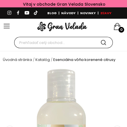
Vitaj v obchode Gran Velada Slovensko
BLOG
|
NÁVODY
|
NOVINKY
|
ZĽAVY
0
Úvodná stránka
Katalóg
Esenciálna vôňa korenené citrusy