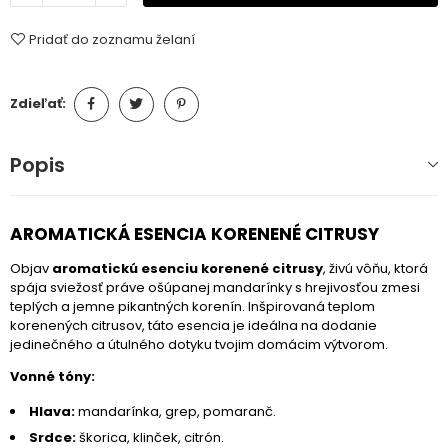
Pridať do zoznamu želaní
Zdieľať:
Popis
AROMATICKÁ ESENCIA KORENENÉ CITRUSY
Objav
aromatickú esenciu korenené citrusy
, živú vôňu, ktorá
spája sviežosť práve ošúpanej mandarínky s hrejivosťou zmesi
teplých a jemne pikantných korenín. Inšpirovaná teplom
korenených citrusov, táto esencia je ideálna na dodanie
jedinečného a útulného dotyku tvojim domácim výtvorom.
Vonné tóny:
Hlava:
mandarínka, grep, pomaranč.
Srdce:
škorica, klinček, citrón.