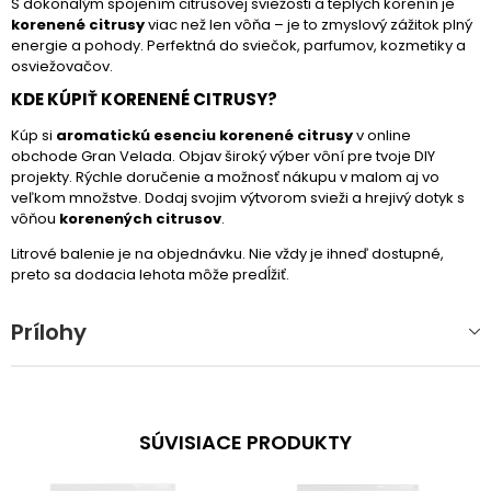
S dokonalým spojením citrusovej sviežosti a teplých korenín je
korenené citrusy
viac než len vôňa – je to zmyslový zážitok plný
energie a pohody. Perfektná do sviečok, parfumov, kozmetiky a
osviežovačov.
KDE KÚPIŤ KORENENÉ CITRUSY?
Kúp si
aromatickú esenciu korenené citrusy
v online
obchode Gran Velada. Objav široký výber vôní pre tvoje DIY
projekty. Rýchle doručenie a možnosť nákupu v malom aj vo
veľkom množstve. Dodaj svojim výtvorom svieži a hrejivý dotyk s
vôňou
korenených citrusov
.
Litrové balenie je na objednávku. Nie vždy je ihneď dostupné,
preto sa dodacia lehota môže predĺžiť.
Prílohy
SÚVISIACE PRODUKTY