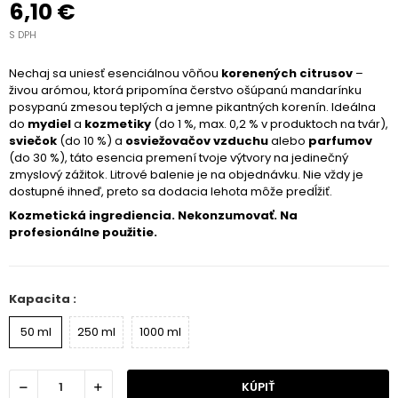
6,10 €
S DPH
Nechaj sa uniesť esenciálnou vôňou
korenených citrusov
–
živou arómou, ktorá pripomína čerstvo ošúpanú mandarínku
posypanú zmesou teplých a jemne pikantných korenín. Ideálna
do
mydiel
a
kozmetiky
(do 1 %, max. 0,2 % v produktoch na tvár),
sviečok
(do 10 %) a
osviežovačov vzduchu
alebo
parfumov
(do 30 %), táto esencia premení tvoje výtvory na jedinečný
zmyslový zážitok. Litrové balenie je na objednávku. Nie vždy je
dostupné ihneď, preto sa dodacia lehota môže predĺžiť.
Kozmetická ingrediencia. Nekonzumovať. Na
profesionálne použitie.
Kapacita :
50 ml
250 ml
1000 ml
KÚPIŤ