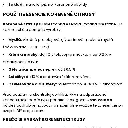
Základ:
mandľa, pižmo, korenené akordy.
POUŽITIE ESENCIE KORENENÉ CITRUSY
Korenené citrusy
sú všestranná esencia, vhodná pre rôzne DIY
kozmetické a domáce výrobky:
Mydlá:
vhodná pre olejové, glycerínové aj tekuté mydlá
(dávkovanie: 0,5 % – 1 %).
Krém a masky:
do 1 % v telovej kozmetike, max. 0,2 % v
produktoch na tvár.
Gély a šampóny:
neprekročiť 0,5 %.
Sviečky:
do 10 % s pridaným fixátorom vône.
Osviežovače a difuzéry:
miešať až do 30 % s 96° alkoholom.
Pred použitím si skontroluj certifikát IFRA na odporúčané
koncentrácie podľa typu použitia. V blogoch
Gran Velada
nájdeš podrobné návody na maximálne využitie tejto esencie pri
svojich DIY projektoch.
PREČO SI VYBRAŤ KORENENÉ CITRUSY