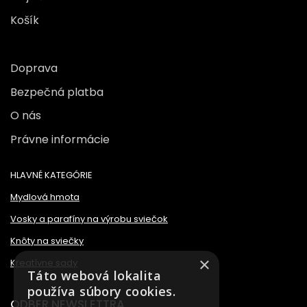
Košík
Doprava
Bezpečná platba
O nás
Právne informácie
HLAVNÉ KATEGÓRIE
Mydlová hmota
Vosky a parafíny na výrobu sviečok
Knôty na sviečky
×
Kreatívne sady
Táto webová lokalita
používa súbory cookies.
ODBER NEWSLETTRA