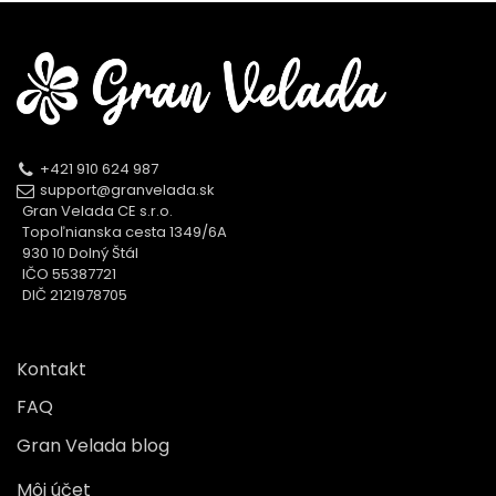
+421 910 624 987
support@granvelada.sk
Gran Velada CE s.r.o.
Topoľnianska cesta 1349/6A
930 10 Dolný Štál
IČO 55387721
DIČ 2121978705
Kontakt
FAQ
Gran Velada blog
Môj účet