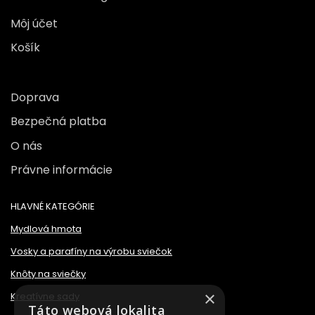
Môj účet
Košík
Doprava
Bezpečná platba
O nás
Právne informácie
HLAVNÉ KATEGÓRIE
Mydlová hmota
Vosky a parafíny na výrobu sviečok
Knôty na sviečky
×
Kreatívne sady
Táto webová lokalita