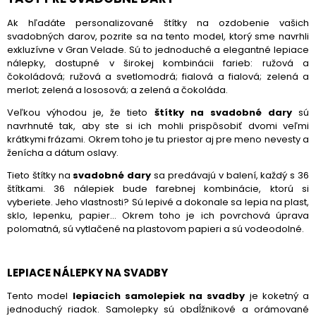
Ak hľadáte personalizované štítky na ozdobenie vašich
svadobných darov, pozrite sa na tento model, ktorý sme navrhli
exkluzívne v Gran Velade. Sú to jednoduché a elegantné lepiace
nálepky, dostupné v širokej kombinácii farieb: ružová a
čokoládová; ružová a svetlomodrá; fialová a fialová; zelená a
merlot; zelená a lososová; a zelená a čokoláda.
Veľkou výhodou je, že tieto
štítky na svadobné dary
sú
navrhnuté tak, aby ste si ich mohli prispôsobiť dvomi veľmi
krátkymi frázami. Okrem toho je tu priestor aj pre meno nevesty a
ženícha a dátum oslavy.
Tieto štítky na
svadobné dary
sa predávajú v balení, každý s 36
štítkami. 36 nálepiek bude farebnej kombinácie, ktorú si
vyberiete. Jeho vlastnosti? Sú lepivé a dokonale sa lepia na plast,
sklo, lepenku, papier... Okrem toho je ich povrchová úprava
polomatná, sú vytlačené na plastovom papieri a sú vodeodolné.
LEPIACE NÁLEPKY NA SVADBY
Tento model
lepiacich samolepiek na svadby
je koketný a
jednoduchý riadok. Samolepky sú obdĺžnikové a orámované