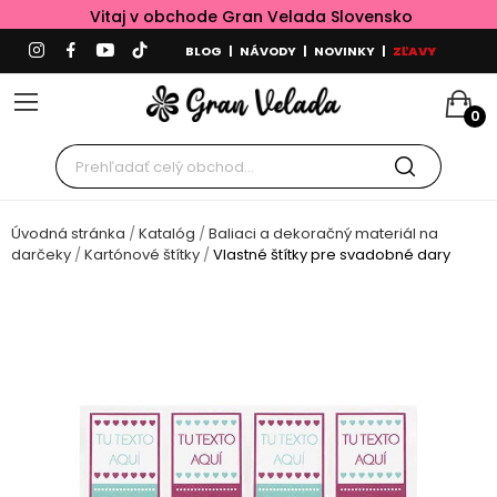
Vitaj v obchode Gran Velada Slovensko
BLOG
|
NÁVODY
|
NOVINKY
|
ZĽAVY
0
Úvodná stránka
Katalóg
Baliaci a dekoračný materiál na
darčeky
Kartónové štítky
Vlastné štítky pre svadobné dary