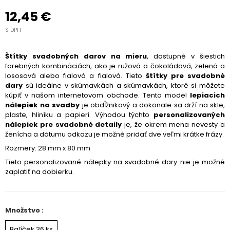
12,45 €
S DPH
Štítky svadobných darov na mieru
, dostupné v šiestich
farebných kombináciách, ako je ružová a čokoládová, zelená a
lososová alebo fialová a fialová. Tieto
štítky pre svadobné
dary
sú ideálne v skúmavkách a skúmavkách, ktoré si môžete
kúpiť v našom internetovom obchode. Tento model
lepiacich
nálepiek na svadby
je obdĺžnikový a dokonale sa drží na skle,
plaste, hliníku a papieri. Výhodou týchto
personalizovaných
nálepiek pre svadobné detaily
je, že okrem mena nevesty a
ženícha a dátumu odkazu je možné pridať dve veľmi krátke frázy.
Rozmery: 28 mm x 80 mm
Tieto personalizované nálepky na svadobné dary nie je možné
zaplatiť na dobierku.
Množstvo :
Balíček 36 ks