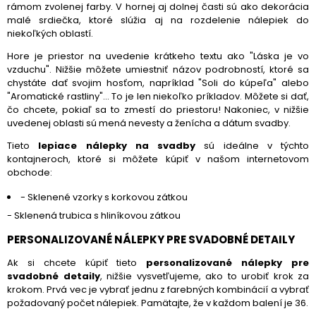
rámom zvolenej farby. V hornej aj dolnej časti sú ako dekorácia
malé srdiečka, ktoré slúžia aj na rozdelenie nálepiek do
niekoľkých oblastí.
Hore je priestor na uvedenie krátkeho textu ako "Láska je vo
vzduchu". Nižšie môžete umiestniť názov podrobností, ktoré sa
chystáte dať svojim hosťom, napríklad "Soli do kúpeľa" alebo
"Aromatické rastliny"... To je len niekoľko príkladov. Môžete si dať,
čo chcete, pokiaľ sa to zmestí do priestoru! Nakoniec, v nižšie
uvedenej oblasti sú mená nevesty a ženícha a dátum svadby.
Tieto
lepiace nálepky na svadby
sú ideálne v týchto
kontajneroch, ktoré si môžete kúpiť v našom internetovom
obchode:
-
Sklenené vzorky s korkovou zátkou
-
Sklenená trubica s hliníkovou zátkou
PERSONALIZOVANÉ NÁLEPKY PRE SVADOBNÉ DETAILY
Ak si chcete kúpiť tieto
personalizované nálepky pre
svadobné detaily
, nižšie vysvetľujeme, ako to urobiť krok za
krokom. Prvá vec je vybrať jednu z farebných kombinácií a vybrať
požadovaný počet nálepiek. Pamätajte, že v každom balení je 36.