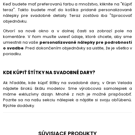
Keď budete mať preferovanú farbu a množstvo, kliknite na "Kúpiť
teraz". Takto budete mať do košíka pridané personalizované
nálepky pre svadobné detaily. Teraz zostáva iba "Spracovať
objednávku.
Otvorí sa nové okno a v dolnej časti sa zobrazí pole na
komentáre. V ňom musíte uviesť údaje, ktoré chcete, aby sme
umiestnili na vaše
personalizované nálepky pre podrobnosti
o svadbe
. Pred dokončením objednávky sa uistite, že je všetko v
poriadku.
KDE KÚPIŤ ŠTÍTKY NA SVADOBNÉ DARY?
Ak hľadáte, kde kúpiť štítky na svadobné dary, v Gran Velada
nájdete širokú škálu modelov. Sme výrobcovia samolepiek a
máme exkluzívny dizajn. Mnohé z nich je možné prispôsobiť.
Pozrite sa na našu sekciu nálepiek a nájdite si svoju obľúbenú.
Rýchle dodávky.
SÚVISIACE PRODUKTY