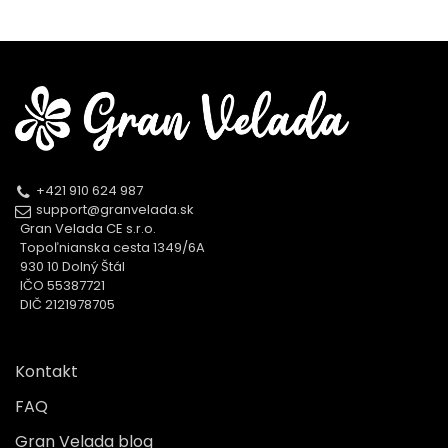
+421 910 624 987
support@granvelada.sk
Gran Velada CE s.r.o.
Topoľnianska cesta 1349/6A
930 10 Dolný Štál
IČO 55387721
DIČ 2121978705
Kontakt
FAQ
Gran Velada blog